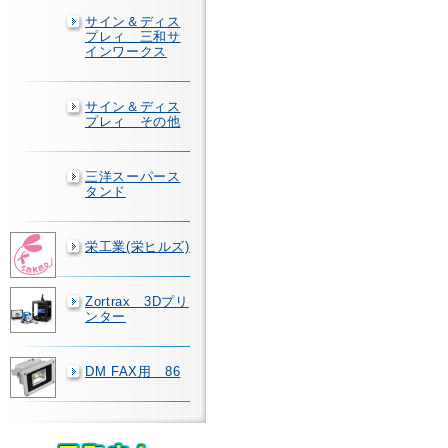
サイン＆ディス
プレィ 三和サ
インワークス
サイン＆ディス
プレィ その他
三洋スーパース
タンド
栄工業(栄ヒルズ)
Zortrax 3Dプリ
ンター
DM FAX用 86