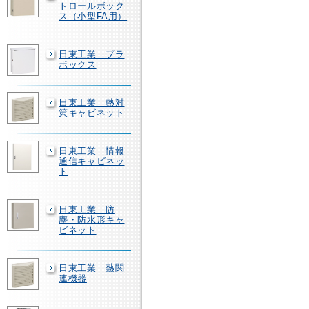
トロールボック
ス（小型FA用）
日東工業 プラ
ボックス
日東工業 熱対
策キャビネット
日東工業 情報
通信キャビネッ
ト
日東工業 防
塵・防水形キャ
ビネット
日東工業 熱関
連機器