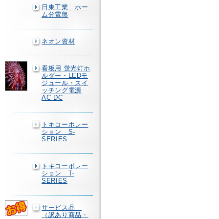
日東工業 ホー
ム分電盤
ネオン資材
看板用 蛍光灯ホ
ルダー・LEDモ
ジュール・スイ
ッチング電源
AC-DC
トキコーポレー
ション S-
SERIES
トキコーポレー
ション T-
SERIES
サービス品
（訳あり商品・