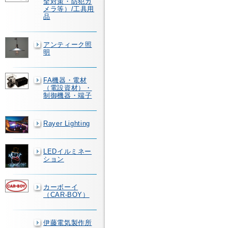
全対策・防犯カ
メラ等）/工具用
品
アンティーク照
明
FA機器・電材
（電設資材）・
制御機器・端子
Rayer Lighting
LEDイルミネー
ション
カーボーイ
（CAR-BOY）
伊藤電気製作所