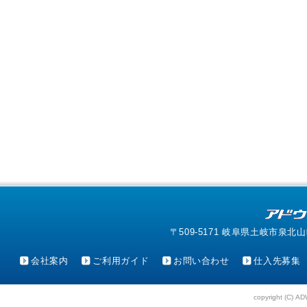
〒509-5171 岐阜県土岐市泉北山町4-1
会社案内
ご利用ガイド
お問い合わせ
仕入先募集
copyright (C) AD