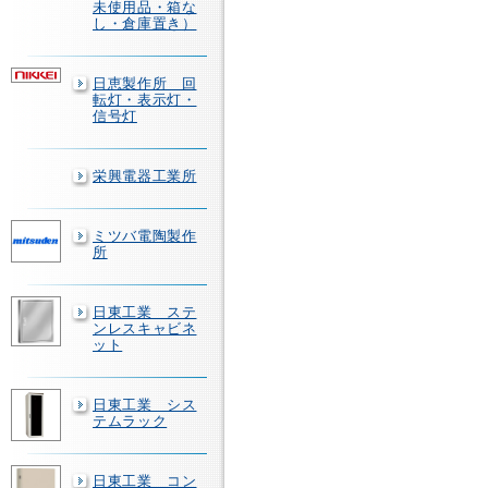
未使用品・箱な
し・倉庫置き）
日恵製作所 回
転灯・表示灯・
信号灯
栄興電器工業所
ミツバ電陶製作
所
日東工業 ステ
ンレスキャビネ
ット
日東工業 シス
テムラック
日東工業 コン