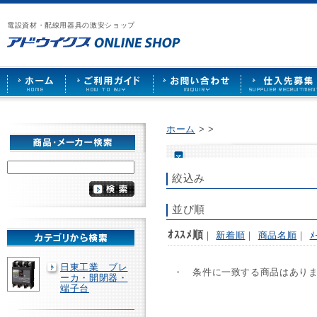
漏
ア
ご
お
仕
電
ド
利
問
入
ブ
電設資材・配線用器具の激安ショップ
ウ
用
い
先
レ
イ
ガ
合
募
ー
ク
イ
わ
集
カ
ス
ド
せ
ー
HOME
や
照
明
ソ
ホーム
>
>
ケ
ッ
ト
な
絞込み
ど
を
激
並び順
安
で
ｵｽｽﾒ順
｜
新着順
｜
商品名順
｜
ﾒ
販
売
日東工業 ブレ
・ 条件に一致する商品はあり
ーカ・開閉器・
端子台