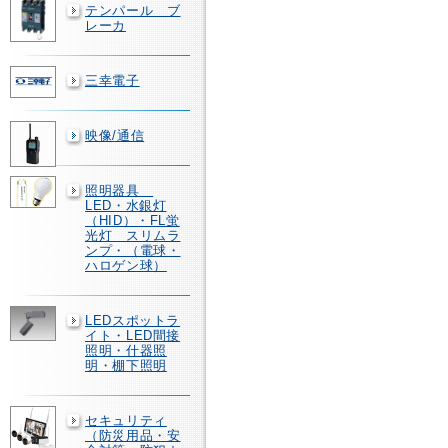
テンパール ブ
レーカ
三幸電子
映像/通信
照明器具
LED・水銀灯
（HID）・FL蛍
光灯 スリムラ
ンプ・（電球・
ハロゲン球）
LEDスポットラ
イト・LED間接
照明・什器照
明・棚下照明
セキュリティ
（防災用品・安