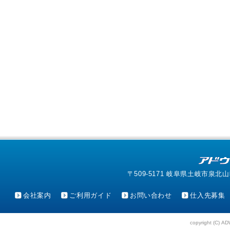
〒509-5171 岐阜県土岐市泉北山町4-1
会社案内
ご利用ガイド
お問い合わせ
仕入先募集
copyright (C) AD