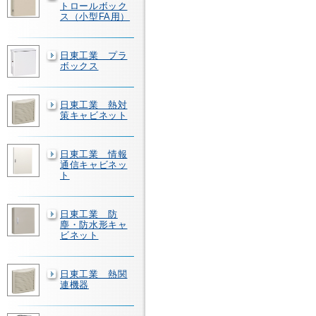
トロールボック
ス（小型FA用）
日東工業 プラ
ボックス
日東工業 熱対
策キャビネット
日東工業 情報
通信キャビネッ
ト
日東工業 防
塵・防水形キャ
ビネット
日東工業 熱関
連機器