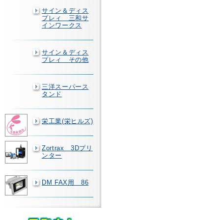
サイン＆ディス
プレィ 三和サ
インワークス
サイン＆ディス
プレィ その他
三洋スーパース
タンド
栄工業(栄ヒルズ)
Zortrax 3Dプリ
ンター
DM FAX用 86