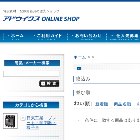
漏
ア
ご
お
仕
電
ド
利
問
入
ブ
電設資材・配線用器具の激安ショップ
ウ
用
い
先
レ
イ
ガ
合
募
ー
ク
イ
わ
集
カ
ス
ド
せ
ー
HOME
や
照
明
ソ
ホーム
>
>
ケ
ッ
ト
な
絞込み
ど
を
激
並び順
安
で
ｵｽｽﾒ順
｜
新着順
｜
商品名順
｜
ﾒ
販
売
日東工業 ブレ
・ 条件に一致する商品はあり
ーカ・開閉器・
端子台