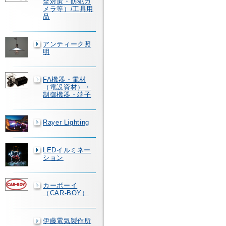
全対策・防犯カ
メラ等）/工具用
品
アンティーク照
明
FA機器・電材
（電設資材）・
制御機器・端子
Rayer Lighting
LEDイルミネー
ション
カーボーイ
（CAR-BOY）
伊藤電気製作所