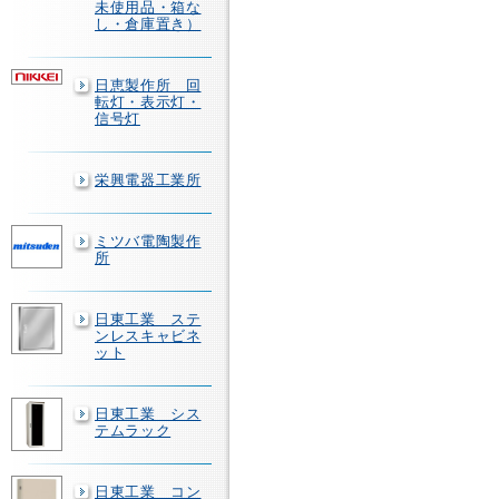
未使用品・箱な
し・倉庫置き）
日恵製作所 回
転灯・表示灯・
信号灯
栄興電器工業所
ミツバ電陶製作
所
日東工業 ステ
ンレスキャビネ
ット
日東工業 シス
テムラック
日東工業 コン