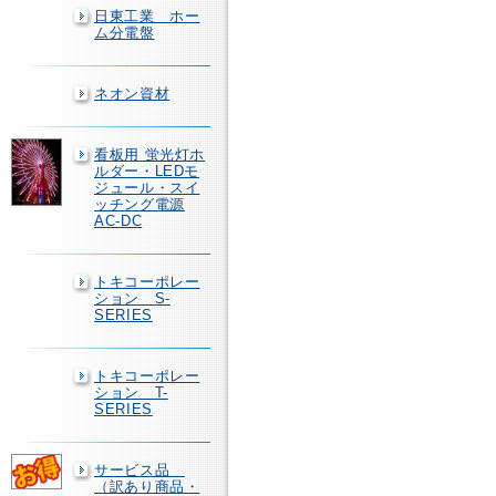
日東工業 ホー
ム分電盤
ネオン資材
看板用 蛍光灯ホ
ルダー・LEDモ
ジュール・スイ
ッチング電源
AC-DC
トキコーポレー
ション S-
SERIES
トキコーポレー
ション T-
SERIES
サービス品
（訳あり商品・