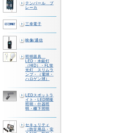
テンパール ブ
レーカ
三幸電子
映像/通信
照明器具
LED・水銀灯
（HID）・FL蛍
光灯 スリムラ
ンプ・（電球・
ハロゲン球）
LEDスポットラ
イト・LED間接
照明・什器照
明・棚下照明
セキュリティ
（防災用品・安