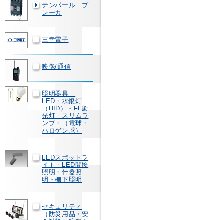
テンパール ブ
レーカ
三幸電子
映像/通信
照明器具
LED・水銀灯
（HID）・FL蛍
光灯 スリムラ
ンプ・（電球・
ハロゲン球）
LEDスポットラ
イト・LED間接
照明・什器照
明・棚下照明
セキュリティ
（防災用品・安