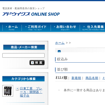
漏
ア
ご
お
仕
電
ド
利
問
入
ブ
電設資材・配線用器具の激安ショップ
ウ
用
い
先
レ
イ
ガ
合
募
ー
ク
イ
わ
集
カ
ス
ド
せ
ー
HOME
や
照
明
ソ
ホーム
>
>
ケ
ッ
ト
な
絞込み
ど
を
激
並び順
安
で
ｵｽｽﾒ順
｜
新着順
｜
商品名順
｜
ﾒ
販
売
日東工業 ブレ
・ 条件に一致する商品はあり
ーカ・開閉器・
端子台