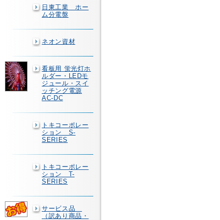
日東工業 ホー
ム分電盤
ネオン資材
看板用 蛍光灯ホ
ルダー・LEDモ
ジュール・スイ
ッチング電源
AC-DC
トキコーポレー
ション S-
SERIES
トキコーポレー
ション T-
SERIES
サービス品
（訳あり商品・