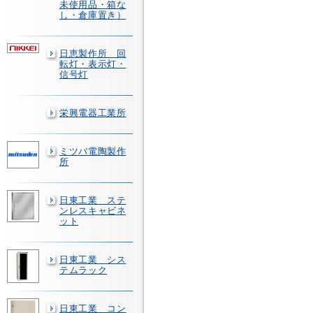
未使用品・箱な
し・倉庫置き）
日恵製作所 回
転灯・表示灯・
信号灯
栄興電器工業所
ミツバ電陶製作
所
日東工業 ステ
ンレスキャビネ
ット
日東工業 シス
テムラック
日東工業 コン