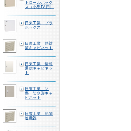
トロールボック
ス（小型FA用）
日東工業 プラ
ボックス
日東工業 熱対
策キャビネット
日東工業 情報
通信キャビネッ
ト
日東工業 防
塵・防水形キャ
ビネット
日東工業 熱関
連機器