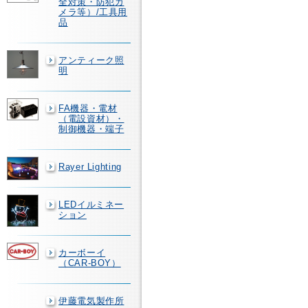
全対策・防犯カ
メラ等）/工具用
品
アンティーク照
明
FA機器・電材
（電設資材）・
制御機器・端子
Rayer Lighting
LEDイルミネー
ション
カーボーイ
（CAR-BOY）
伊藤電気製作所