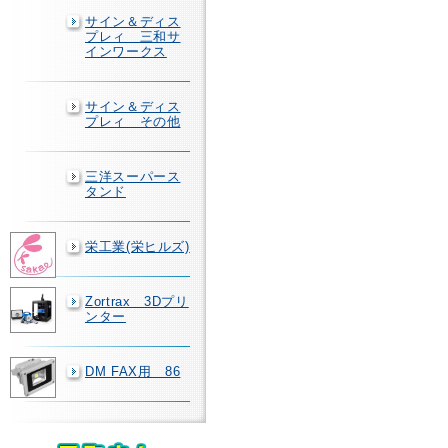
サイン＆ディス
プレィ 三和サ
インワークス
サイン＆ディス
プレィ その他
三洋スーパース
タンド
栄工業(栄ヒルズ)
Zortrax 3Dプリ
ンター
DM FAX用 86