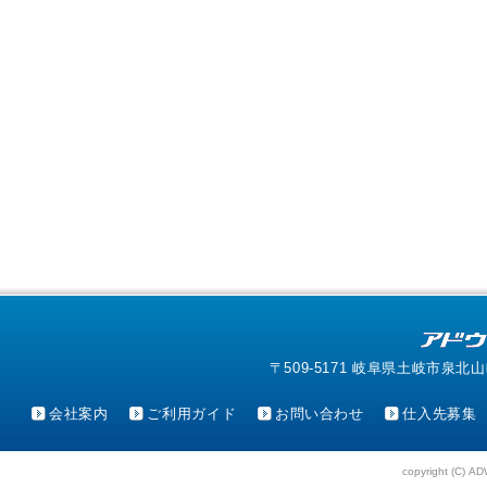
〒509-5171 岐阜県土岐市泉北山町4-1
会社案内
ご利用ガイド
お問い合わせ
仕入先募集
copyright (C) AD