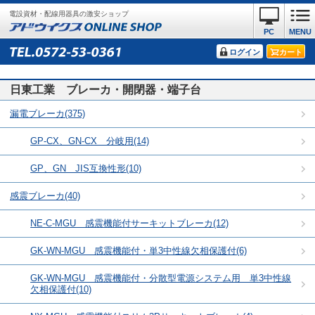
電設資材・配線用器具の激安ショップ
PC
MENU
ログイン
カート
日東工業 ブレーカ・開閉器・端子台
漏電ブレーカ(375)
GP-CX、GN-CX 分岐用(14)
GP、GN JIS互換性形(10)
感震ブレーカ(40)
NE-C-MGU 感震機能付サーキットブレーカ(12)
GK-WN-MGU 感震機能付・単3中性線欠相保護付(6)
GK-WN-MGU 感震機能付・分散型電源システム用 単3中性線
欠相保護付(10)