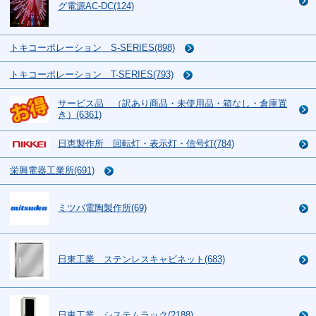
グ電源AC-DC(124)
トキコーポレーション S-SERIES(898)
トキコーポレーション T-SERIES(793)
サービス品 （訳あり商品・未使用品・箱なし・倉庫置
き）(6361)
日恵製作所 回転灯・表示灯・信号灯(784)
栄興電器工業所(691)
ミツバ電陶製作所(69)
日東工業 ステンレスキャビネット(683)
日東工業 システムラック(2188)