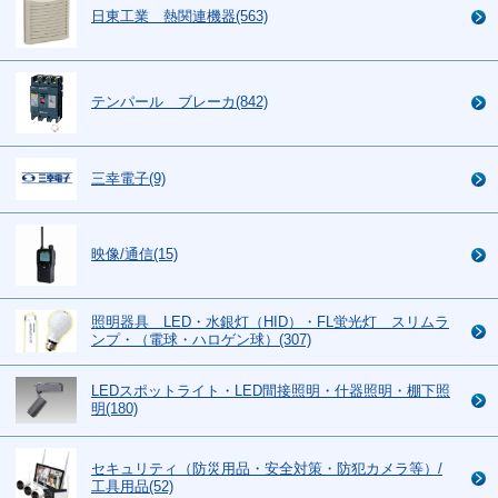
日東工業 熱関連機器(563)
テンパール ブレーカ(842)
三幸電子(9)
映像/通信(15)
照明器具 LED・水銀灯（HID）・FL蛍光灯 スリムラ
ンプ・（電球・ハロゲン球）(307)
LEDスポットライト・LED間接照明・什器照明・棚下照
明(180)
セキュリティ（防災用品・安全対策・防犯カメラ等）/
工具用品(52)