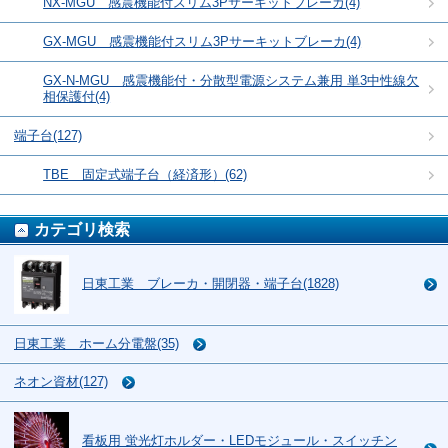
NX-MGU 感震機能付スリム3Pサーキットブレーカ(4)
GX-MGU 感震機能付スリム3Pサーキットブレーカ(4)
GX-N-MGU 感震機能付・分散型電源システム兼用 単3中性線欠
相保護付(4)
端子台(127)
TBE 固定式端子台（経済形）(62)
カテゴリ検索
日東工業 ブレーカ・開閉器・端子台(1828)
日東工業 ホーム分電盤(35)
ネオン資材(127)
看板用 蛍光灯ホルダー・LEDモジュール・スイッチン