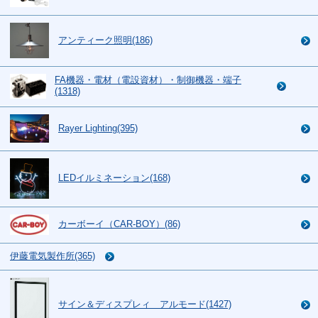
アンティーク照明(186)
FA機器・電材（電設資材）・制御機器・端子
(1318)
Rayer Lighting(395)
LEDイルミネーション(168)
カーボーイ（CAR-BOY）(86)
伊藤電気製作所(365)
サイン＆ディスプレィ アルモード(1427)