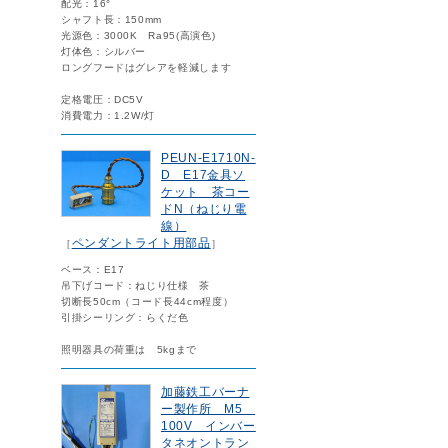
配光：16°
シャフト長：150mm
光源色：3000K Ra95(高演色)
灯体色：シルバー
ロングフードはグレアを軽減します
定格電圧：DC5V
消費電力：1.2W/灯
PEUN-E1710N-
D E17金具ソ
ケット 茶コー
ドN（ねじり電
線）
ペンダントライト用部品
［
］
ベース：E17
吊下げコード：ねじり仕様 茶
切断長50cm（コード長44cm程度）
引掛シーリング：らくだ色
照明器具の荷重は 5kgまで
加藤鉄工バーナ
ー製作所 M5
100V インバー
タネオントラン