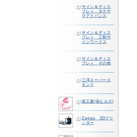
サイン＆ディス
プレィ タテヤ
マアドバンス
サイン＆ディス
プレィ 三和サ
インワークス
サイン＆ディス
プレィ その他
三洋スーパース
タンド
栄工業(栄ヒルズ)
Zortrax 3Dプリ
ンター