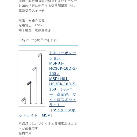
商用・非常用電源の切替およびモーター
付加の切替に使用する切替開閉器です。
電源切替スイッチ
用途 回路の切替
定格電圧 250v
端子構造 電線直締形
3Pを2Pでも使用できます。
トキコーポレー
ション
MSP01-
HC30K-16D-S-
150／
MSPLH01-
HC30K-16D-S-
150 シルバ
ー 高演色 マ
イクロスポット
ライト
マイクロスポ
［
ットライト MSP
］
※点灯には、ソケットと専用電源ユニッ
トが必要です
屋内専用