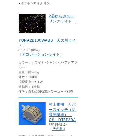
●イヤホンマイク付き
2芯ゆらぎスト
リングライト
YURA2B100WABS 天の川ライ
ト
8,250円(税込)
デコレーションライト
［
］
カラー：ホワイト×シャンパン×アクアブ
ルー
重量：約260g
球数：100球
消費電力：6.4W
連結数：5連結
備考：自動点滅/2芯パワーコード別売
村上電機 カバ
ースイッチ（切
替開閉器）
CS DT3P30A
990円(税込)
その他
［
］