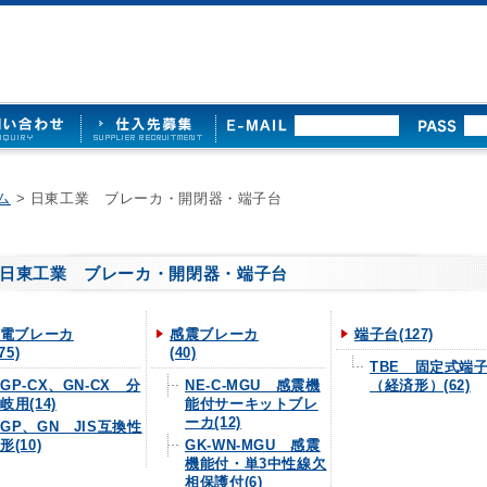
ム
> 日東工業 ブレーカ・開閉器・端子台
日東工業 ブレーカ・開閉器・端子台
電ブレーカ
感震ブレーカ
端子台(127)
75)
(40)
TBE 固定式端
GP-CX、GN-CX 分
NE-C-MGU 感震機
（経済形）(62)
岐用(14)
能付サーキットブレ
ーカ(12)
GP、GN JIS互換性
形(10)
GK-WN-MGU 感震
機能付・単3中性線欠
相保護付(6)