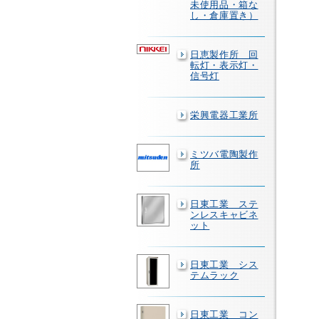
未使用品・箱な
し・倉庫置き）
日恵製作所 回
転灯・表示灯・
信号灯
栄興電器工業所
ミツバ電陶製作
所
日東工業 ステ
ンレスキャビネ
ット
日東工業 シス
テムラック
日東工業 コン