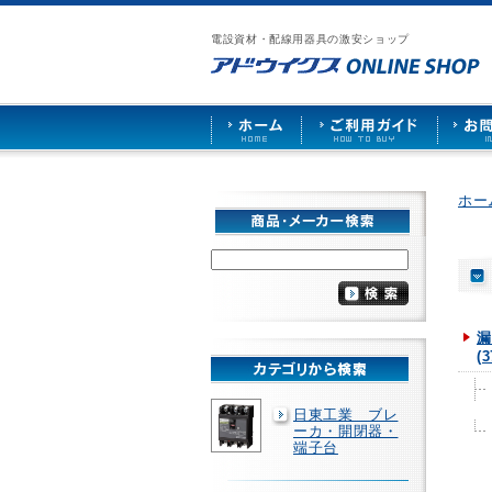
漏
ア
ご
お
仕
電
ド
利
問
入
ブ
電設資材・配線用器具の激安ショップ
ウ
用
い
先
レ
イ
ガ
合
募
ー
ク
イ
わ
集
カ
ス
ド
せ
ー
HOME
や
照
明
ソ
ホー
ケ
ッ
ト
な
ど
を
激
安
漏
で
(3
販
売
日東工業 ブレ
ーカ・開閉器・
端子台