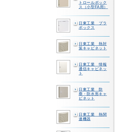
トロールボック
ス（小型FA用）
日東工業 プラ
ボックス
日東工業 熱対
策キャビネット
日東工業 情報
通信キャビネッ
ト
日東工業 防
塵・防水形キャ
ビネット
日東工業 熱関
連機器