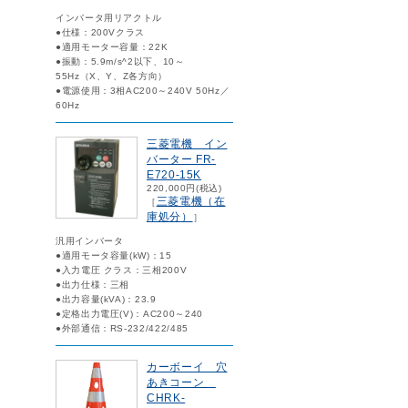
インバータ用リアクトル
●仕様：200Vクラス
●適用モーター容量：22K
●振動：5.9m/s^2以下、10～
55Hz（X、Y、Z各方向）
●電源使用：3相AC200～240V 50Hz／
60Hz
三菱電機 イン
バーター FR-
E720-15K
220,000円(税込)
三菱電機（在
［
庫処分）
］
汎用インバータ
●適用モータ容量(kW)：15
●入力電圧 クラス：三相200V
●出力仕様：三相
●出力容量(kVA)：23.9
●定格出力電圧(V)：AC200～240
●外部通信：RS-232/422/485
カーボーイ 穴
あきコーン
CHRK-