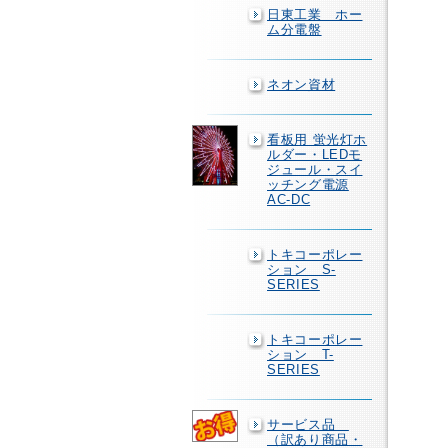
日東工業 ホー
ム分電盤
ネオン資材
看板用 蛍光灯ホ
ルダー・LEDモ
ジュール・スイ
ッチング電源
AC-DC
トキコーポレー
ション S-
SERIES
トキコーポレー
ション T-
SERIES
サービス品
（訳あり商品・