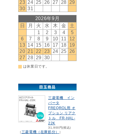
三菱電機 イン
バータ
FREQROL用 オ
プション リアク
トル FR-HAL-
22K
31,900円(税込)
三菱電機（在庫処分）
［
］