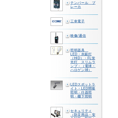
テンパール ブ
レーカ
三幸電子
映像/通信
照明器具
LED・水銀灯
（HID）・FL蛍
光灯 スリムラ
ンプ・（電球・
ハロゲン球）
LEDスポットラ
イト・LED間接
照明・什器照
明・棚下照明
セキュリティ
（防災用品・安