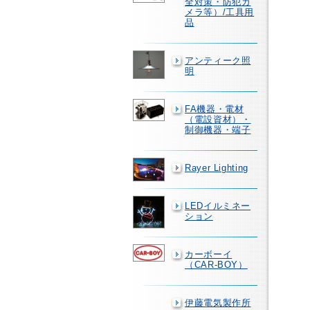
全対策・防犯カ
メラ等）/工具用
品
アンティーク照
明
FA機器・電材
（電設資材）・
制御機器・端子
Rayer Lighting
LEDイルミネー
ション
カーボーイ
（CAR-BOY）
伊藤電気製作所