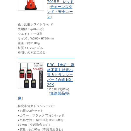
700RE レッド
チェーンスタ
［
ンド・安全コー
ン
］
色：反射ホワイト/レッド
先端部：φ40mm穴
ウエイト：一体型
サイズ：W360×H700mm
重量：約3100g
材質：PVC／ゴム
※切り欠き加工済み
FRC 【免許・資
格不要】特定小
電力トランシー
バー 2台組 NX-
20X
12,100円(税込)
無線製品/映
［
像
］
特定小電力トランシーバー
●お得な2台セット
●カラー：ブラック/ワインレッド
●外形寸法： 幅50×高さ90×奥行
19mm（突起物含まず）
●質量：約100g（専用電池含む）