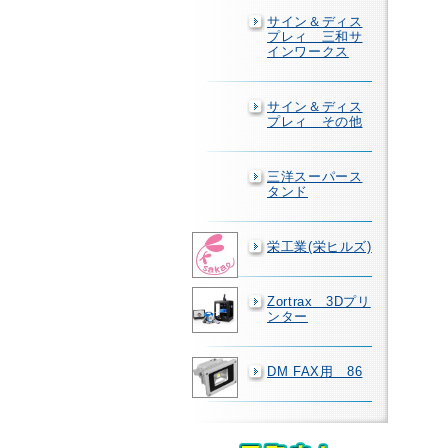
サイン＆ディス
プレィ 三和サ
インワークス
サイン＆ディス
プレィ その他
三洋スーパース
タンド
栄工業(栄ヒルズ)
Zortrax 3Dプリ
ンター
DM FAX用 86