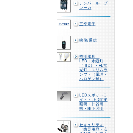
テンパール ブ
レーカ
三幸電子
映像/通信
照明器具
LED・水銀灯
（HID）・FL蛍
光灯 スリムラ
ンプ・（電球・
ハロゲン球）
LEDスポットラ
イト・LED間接
照明・什器照
明・棚下照明
セキュリティ
（防災用品・安