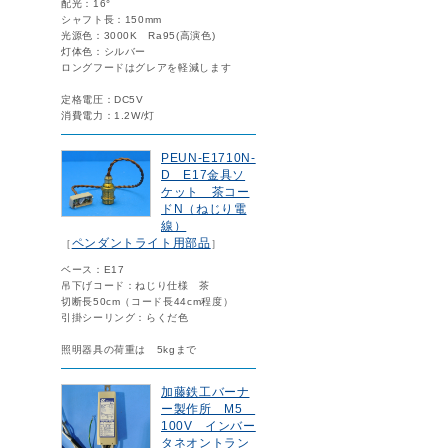
配光：16°
シャフト長：150mm
光源色：3000K Ra95(高演色)
灯体色：シルバー
ロングフードはグレアを軽減します
定格電圧：DC5V
消費電力：1.2W/灯
PEUN-E1710N-
D E17金具ソ
ケット 茶コー
ドN（ねじり電
線）
ペンダントライト用部品
［
］
ベース：E17
吊下げコード：ねじり仕様 茶
切断長50cm（コード長44cm程度）
引掛シーリング：らくだ色
照明器具の荷重は 5kgまで
加藤鉄工バーナ
ー製作所 M5
100V インバー
タネオントラン