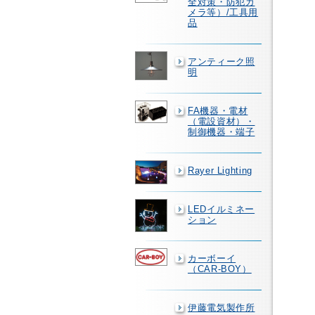
全対策・防犯カ
メラ等）/工具用
品
アンティーク照
明
FA機器・電材
（電設資材）・
制御機器・端子
Rayer Lighting
LEDイルミネー
ション
カーボーイ
（CAR-BOY）
伊藤電気製作所