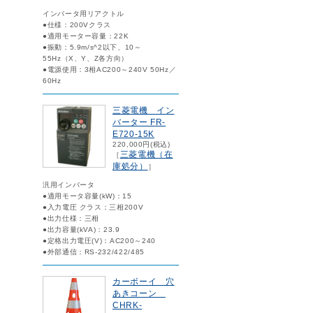
インバータ用リアクトル
●仕様：200Vクラス
●適用モーター容量：22K
●振動：5.9m/s^2以下、10～
55Hz（X、Y、Z各方向）
●電源使用：3相AC200～240V 50Hz／
60Hz
三菱電機 イン
バーター FR-
E720-15K
220,000円(税込)
三菱電機（在
［
庫処分）
］
汎用インバータ
●適用モータ容量(kW)：15
●入力電圧 クラス：三相200V
●出力仕様：三相
●出力容量(kVA)：23.9
●定格出力電圧(V)：AC200～240
●外部通信：RS-232/422/485
カーボーイ 穴
あきコーン
CHRK-