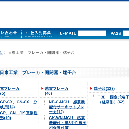
ム
> 日東工業 ブレーカ・開閉器・端子台
日東工業 ブレーカ・開閉器・端子台
電ブレーカ
感震ブレーカ
端子台(127)
75)
(40)
TBE 固定式端
GP-CX、GN-CX 分
NE-C-MGU 感震機
（経済形）(62)
岐用(14)
能付サーキットブレ
ーカ(12)
GP、GN JIS互換性
形(10)
GK-WN-MGU 感震
機能付・単3中性線欠
相保護付(6)