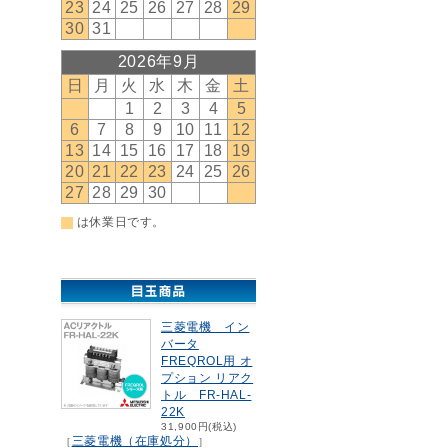
三菱電機 イン
バータ
FREQROL用 オ
プション リアク
トル FR-HAL-
22K
31,900円(税込)
三菱電機（在庫処分）
［
］