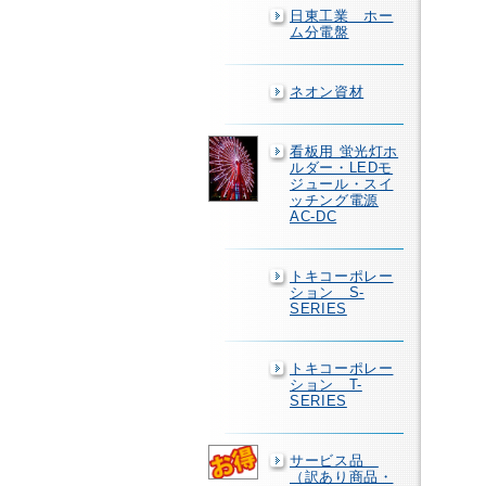
日東工業 ホー
ム分電盤
ネオン資材
看板用 蛍光灯ホ
ルダー・LEDモ
ジュール・スイ
ッチング電源
AC-DC
トキコーポレー
ション S-
SERIES
トキコーポレー
ション T-
SERIES
サービス品
（訳あり商品・