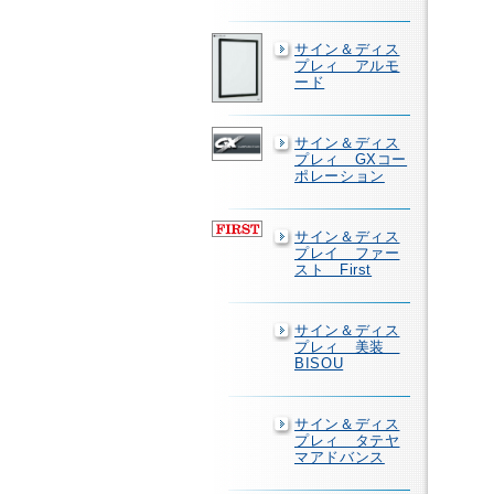
サイン＆ディス
プレィ アルモ
ード
サイン＆ディス
プレィ GXコー
ポレーション
サイン＆ディス
プレイ ファー
スト First
サイン＆ディス
プレィ 美装
BISOU
サイン＆ディス
プレィ タテヤ
マアドバンス