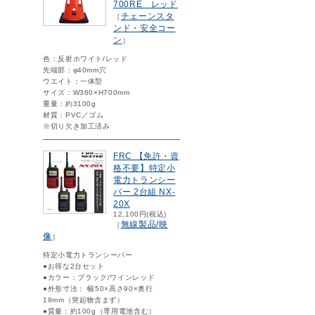
700RE レッド
チェーンスタ
［
ンド・安全コー
ン
］
色：反射ホワイト/レッド
先端部：φ40mm穴
ウエイト：一体型
サイズ：W360×H700mm
重量：約3100g
材質：PVC／ゴム
※切り欠き加工済み
FRC 【免許・資
格不要】特定小
電力トランシー
バー 2台組 NX-
20X
12,100円(税込)
無線製品/映
［
像
］
特定小電力トランシーバー
●お得な2台セット
●カラー：ブラック/ワインレッド
●外形寸法： 幅50×高さ90×奥行
19mm（突起物含まず）
●質量：約100g（専用電池含む）