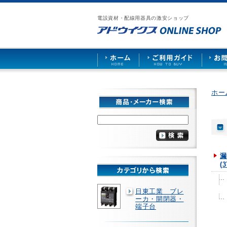
漏
ア
ご
お
仕
電
ド
利
問
入
ブ
電設資材・配線用器具の激安ショップ
ウ
用
い
先
レ
イ
ガ
合
募
ー
ク
イ
わ
集
カ
ス
ド
せ
ー
HOME
や
照
明
ソ
ホー
ケ
ッ
ト
な
ど
を
激
安
漏
で
(3
販
売
日東工業 ブレ
ーカ・開閉器・
端子台