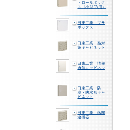
トロールボック
ス（小型FA用）
日東工業 プラ
ボックス
日東工業 熱対
策キャビネット
日東工業 情報
通信キャビネッ
ト
日東工業 防
塵・防水形キャ
ビネット
日東工業 熱関
連機器