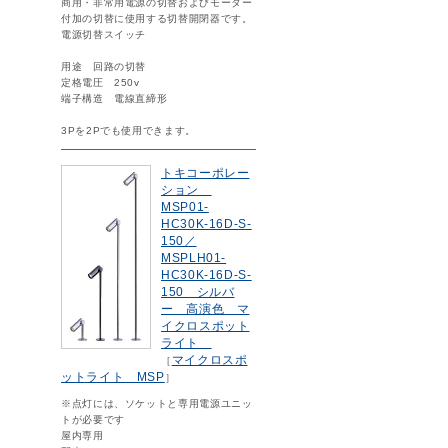
商用・非常用電源の切替およびモーター
付加の切替に使用する切替開閉器です。
電源切替スイッチ
用途 回路の切替
定格電圧 250v
端子構造 電線直締形
3Pを2Pでも使用できます。
トキコーポレー
ション
MSP01-
HC30K-16D-S-
150／
MSPLH01-
HC30K-16D-S-
150 シルバ
ー 高演色 マ
イクロスポット
ライト
マイクロスポ
［
ットライト MSP
］
※点灯には、ソケットと専用電源ユニッ
トが必要です
屋内専用