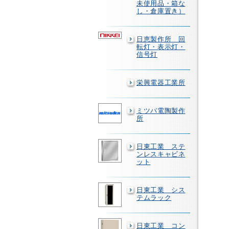
未使用品・箱な
し・倉庫置き）
日恵製作所 回
転灯・表示灯・
信号灯
栄興電器工業所
ミツバ電陶製作
所
日東工業 ステ
ンレスキャビネ
ット
日東工業 シス
テムラック
日東工業 コン