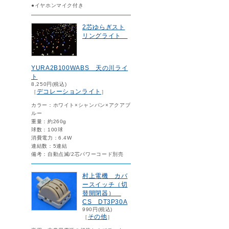
●イヤホンマイク付き
2芯ゆらぎスト
リングライト
YURA2B100WABS 天の川ライ
ト
8,250円(税込)
デコレーションライト
［
］
カラー：ホワイト×シャンパン×アクアブ
ルー
重量：約260g
球数：100球
消費電力：6.4W
連結数：5連結
備考：自動点滅/2芯パワーコード別売
村上電機 カバ
ースイッチ（切
替開閉器）
CS DT3P30A
990円(税込)
その他
［
］