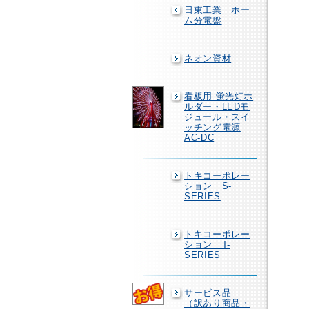
日東工業 ホー
ム分電盤
ネオン資材
看板用 蛍光灯ホ
ルダー・LEDモ
ジュール・スイ
ッチング電源
AC-DC
トキコーポレー
ション S-
SERIES
トキコーポレー
ション T-
SERIES
サービス品
（訳あり商品・