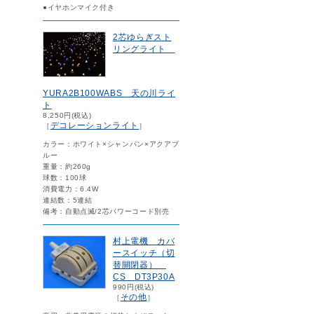
●イヤホンマイク付き
2芯ゆらぎスト
リングライト
YURA2B100WABS 天の川ライ
ト
8,250円(税込)
デコレーションライト
［
］
カラー：ホワイト×シャンパン×アクアブ
ルー
重量：約260g
球数：100球
消費電力：6.4W
連結数：5連結
備考：自動点滅/2芯パワーコード別売
村上電機 カバ
ースイッチ（切
替開閉器）
CS DT3P30A
990円(税込)
その他
［
］