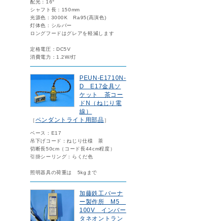
配光：16°
シャフト長：150mm
光源色：3000K Ra95(高演色)
灯体色：シルバー
ロングフードはグレアを軽減します
定格電圧：DC5V
消費電力：1.2W/灯
PEUN-E1710N-
D E17金具ソ
ケット 茶コー
ドN（ねじり電
線）
ペンダントライト用部品
［
］
ベース：E17
吊下げコード：ねじり仕様 茶
切断長50cm（コード長44cm程度）
引掛シーリング：らくだ色
照明器具の荷重は 5kgまで
加藤鉄工バーナ
ー製作所 M5
100V インバー
タネオントラン