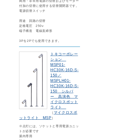
商用・非常用電源の切替およびモーター
付加の切替に使用する切替開閉器です。
電源切替スイッチ
用途 回路の切替
定格電圧 250v
端子構造 電線直締形
3Pを2Pでも使用できます。
トキコーポレー
ション
MSP01-
HC30K-16D-S-
150／
MSPLH01-
HC30K-16D-S-
150 シルバ
ー 高演色 マ
イクロスポット
ライト
マイクロスポ
［
ットライト MSP
］
※点灯には、ソケットと専用電源ユニッ
トが必要です
屋内専用