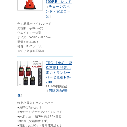
700RE レッド
チェーンスタ
［
ンド・安全コー
ン
］
色：反射ホワイト/レッド
先端部：φ40mm穴
ウエイト：一体型
サイズ：W360×H700mm
重量：約3100g
材質：PVC／ゴム
※切り欠き加工済み
FRC 【免許・資
格不要】特定小
電力トランシー
バー 2台組 NX-
20X
12,100円(税込)
無線製品/映
［
像
］
特定小電力トランシーバー
●お得な2台セット
●カラー：ブラック/ワインレッド
●外形寸法： 幅50×高さ90×奥行
19mm（突起物含まず）
●質量：約100g（専用電池含む）