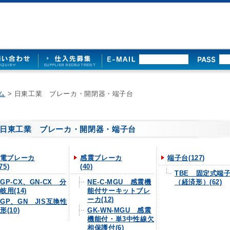
ム
> 日東工業 ブレーカ・開閉器・端子台
日東工業 ブレーカ・開閉器・端子台
電ブレーカ
感震ブレーカ
端子台(127)
75)
(40)
TBE 固定式端
GP-CX、GN-CX 分
NE-C-MGU 感震機
（経済形）(62)
岐用(14)
能付サーキットブレ
ーカ(12)
GP、GN JIS互換性
形(10)
GK-WN-MGU 感震
機能付・単3中性線欠
相保護付(6)