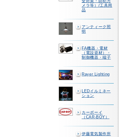
全対策・防犯カ
メラ等）/工具用
品
アンティーク照
明
FA機器・電材
（電設資材）・
制御機器・端子
Rayer Lighting
LEDイルミネー
ション
カーボーイ
（CAR-BOY）
伊藤電気製作所