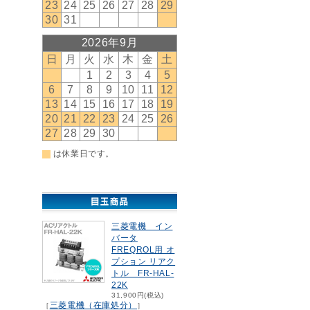
三菱電機 イン
バータ
FREQROL用 オ
プション リアク
トル FR-HAL-
22K
31,900円(税込)
三菱電機（在庫処分）
［
］