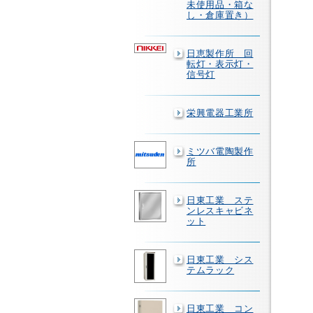
未使用品・箱な
し・倉庫置き）
日恵製作所 回
転灯・表示灯・
信号灯
栄興電器工業所
ミツバ電陶製作
所
日東工業 ステ
ンレスキャビネ
ット
日東工業 シス
テムラック
日東工業 コン