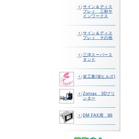
サイン＆ディス
プレィ 三和サ
インワークス
サイン＆ディス
プレィ その他
三洋スーパース
タンド
栄工業(栄ヒルズ)
Zortrax 3Dプリ
ンター
DM FAX用 86