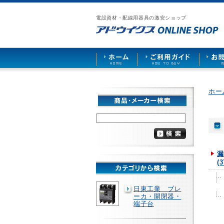
漏
ア
ご
お
仕
電
ド
利
問
入
ブ
電設資材・配線用器具の激安ショップ
ウ
用
い
先
レ
イ
ガ
合
募
ー
ク
イ
わ
集
カ
ス
ド
せ
ー
HOME
や
照
明
ソ
ホー
ケ
ッ
ト
な
ど
を
激
安
漏
で
(3
販
売
日東工業 ブレ
ーカ・開閉器・
端子台