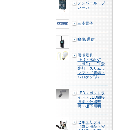
テンパール ブ
レーカ
三幸電子
映像/通信
照明器具
LED・水銀灯
（HID）・FL蛍
光灯 スリムラ
ンプ・（電球・
ハロゲン球）
LEDスポットラ
イト・LED間接
照明・什器照
明・棚下照明
セキュリティ
（防災用品・安