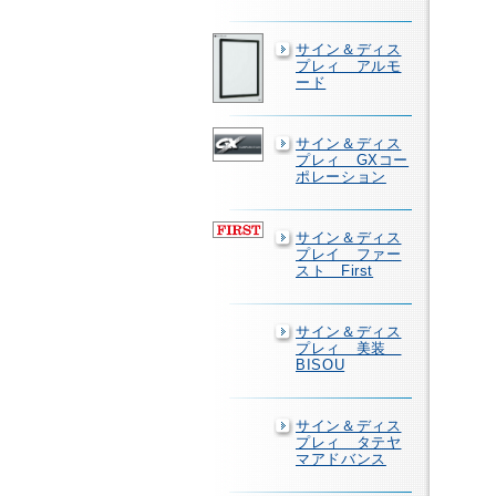
サイン＆ディス
プレィ アルモ
ード
サイン＆ディス
プレィ GXコー
ポレーション
サイン＆ディス
プレイ ファー
スト First
サイン＆ディス
プレィ 美装
BISOU
サイン＆ディス
プレィ タテヤ
マアドバンス