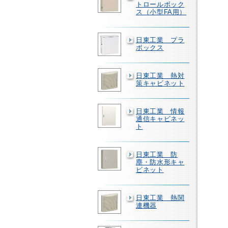
トロールボック
ス（小型FA用）
日東工業 プラ
ボックス
日東工業 熱対
策キャビネット
日東工業 情報
通信キャビネッ
ト
日東工業 防
塵・防水形キャ
ビネット
日東工業 熱関
連機器