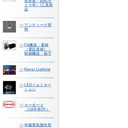
全対策・防犯カ
メラ等）/工具用
品
アンティーク照
明
FA機器・電材
（電設資材）・
制御機器・端子
Rayer Lighting
LEDイルミネー
ション
カーボーイ
（CAR-BOY）
伊藤電気製作所