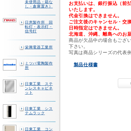
未使用品・箱な
お支払いは、銀行振込（前
し・倉庫置き）
いたします。
代金引換はできません。
ご注文後のキャンセル・交
日恵製作所 回
転灯・表示灯・
日時指定はできません。
信号灯
北海道、沖縄、離島へのお
商品が欠品中の場合もござ
下さい。
栄興電器工業所
写真は商品シリーズの代表
ミツバ電陶製作
製品仕様書
所
日東工業 ステ
ンレスキャビネ
ット
日東工業 シス
テムラック
日東工業 コン