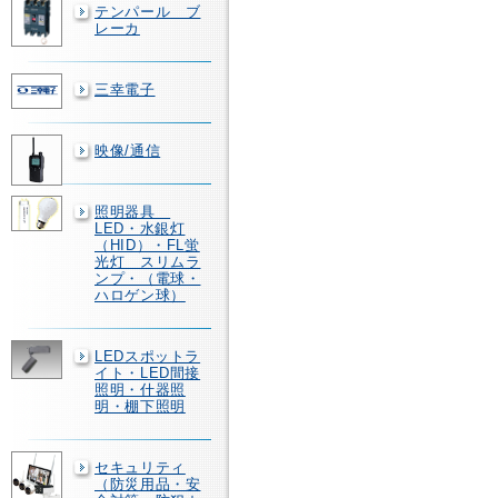
テンパール ブ
レーカ
三幸電子
映像/通信
照明器具
LED・水銀灯
（HID）・FL蛍
光灯 スリムラ
ンプ・（電球・
ハロゲン球）
LEDスポットラ
イト・LED間接
照明・什器照
明・棚下照明
セキュリティ
（防災用品・安