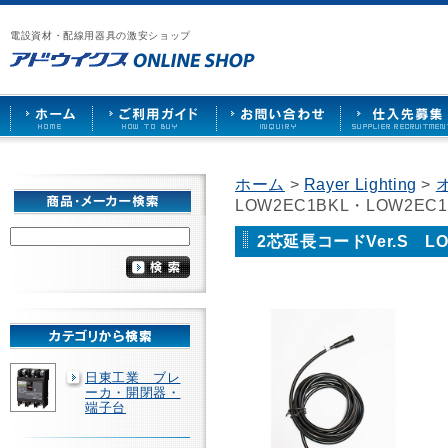
漏
ア
ご
お
仕
電
ド
利
問
入
ブ
電設資材・配線用器具の激安ショップ
ウ
用
い
先
レ
イ
ガ
合
募
ー
ク
イ
わ
集
カ
ス
ド
せ
ー
HOME
や
照
明
ソ
ホーム
>
Rayer Lighting
>
ケ
LOW2EC1BKL・LOW2EC
ッ
ト
な
2芯延長コードVer.S LO
ど
を
激
安
で
販
売
日東工業 ブレ
ーカ・開閉器・
端子台