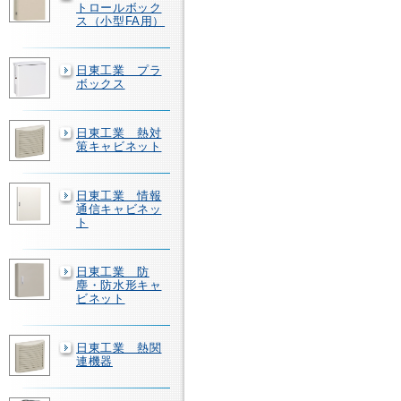
トロールボック
ス（小型FA用）
日東工業 プラ
ボックス
日東工業 熱対
策キャビネット
日東工業 情報
通信キャビネッ
ト
日東工業 防
塵・防水形キャ
ビネット
日東工業 熱関
連機器