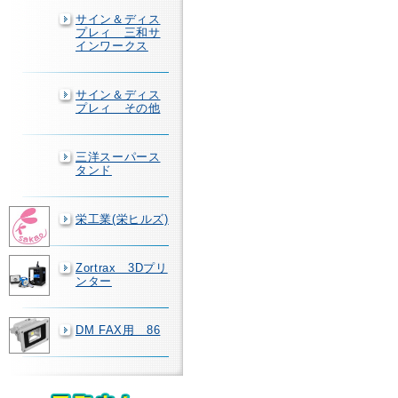
サイン＆ディス
プレィ 三和サ
インワークス
サイン＆ディス
プレィ その他
三洋スーパース
タンド
栄工業(栄ヒルズ)
Zortrax 3Dプリ
ンター
DM FAX用 86