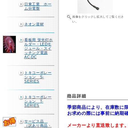
日東工業 ホー
ム分電盤
画像をクリックし拡大してご覧くださ
い。
ネオン資材
看板用 蛍光灯ホ
ルダー・LEDモ
ジュール・スイ
ッチング電源
AC-DC
トキコーポレー
ション S-
SERIES
トキコーポレー
ション T-
SERIES
季節商品により、在庫数に
お求めの際には事前に納期
サービス品
メーカーより直送致します
（訳あり商品・