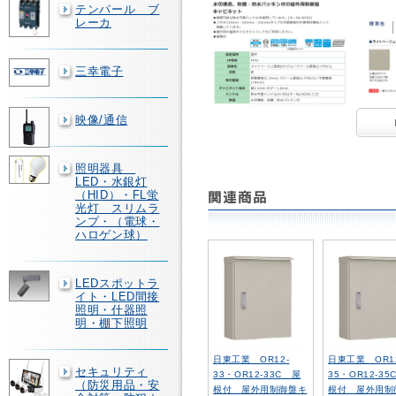
テンパール ブ
レーカ
三幸電子
映像/通信
照明器具
LED・水銀灯
（HID）・FL蛍
光灯 スリムラ
ンプ・（電球・
ハロゲン球）
LEDスポットラ
イト・LED間接
照明・什器照
明・棚下照明
日東工業 OR12-
日東工業 OR1
セキュリティ
33・OR12-33C 屋
35・OR12-35
（防災用品・安
根付 屋外用制御盤キ
根付 屋外用制