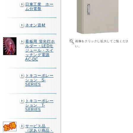
日東工業 ホー
ム分電盤
ネオン資材
看板用 蛍光灯ホ
画像をクリックし拡大してご覧くださ
ルダー・LEDモ
い。
ジュール・スイ
ッチング電源
AC-DC
トキコーポレー
ション S-
SERIES
トキコーポレー
ション T-
SERIES
サービス品
（訳あり商品・