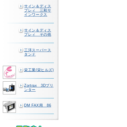
サイン＆ディス
プレィ 三和サ
インワークス
サイン＆ディス
プレィ その他
三洋スーパース
タンド
栄工業(栄ヒルズ)
Zortrax 3Dプリ
ンター
DM FAX用 86