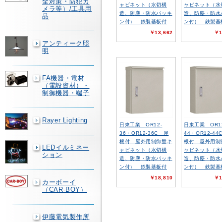
全対策・防犯カ
ャビネット（水切構
ャビネット（水
メラ等）/工具用
造、防塵・防水パッキ
造、防塵・防水
品
ン付） 鉄製基板付
ン付） 鉄製基
￥13,662
￥1
アンティーク照
明
FA機器・電材
（電設資材）・
制御機器・端子
Rayer Lighting
日東工業 OR12-
日東工業 OR1
36・OR12-36C 屋
44・OR12-44
根付 屋外用制御盤キ
根付 屋外用制
LEDイルミネー
ャビネット（水切構
ャビネット（水
ション
造、防塵・防水パッキ
造、防塵・防水
ン付） 鉄製基板付
ン付） 鉄製基
￥18,810
￥1
カーボーイ
（CAR-BOY）
伊藤電気製作所