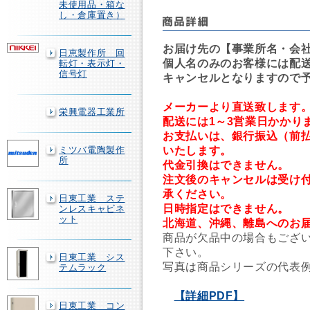
未使用品・箱な
し・倉庫置き）
お届け先の【事業所名・会
日恵製作所 回
個人名のみのお客様には配
転灯・表示灯・
信号灯
キャンセルとなりますので
メーカーより直送致します
栄興電器工業所
配送には1～3営業日かかり
お支払いは、銀行振込（前
いたします。
ミツバ電陶製作
所
代金引換はできません。
注文後のキャンセルは受け
承ください。
日東工業 ステ
日時指定はできません。
ンレスキャビネ
ット
北海道、沖縄、離島へのお
商品が欠品中の場合もござ
下さい。
日東工業 シス
写真は商品シリーズの代表
テムラック
【詳細PDF】
日東工業 コン