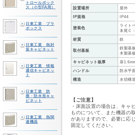
トロールボック
ス（小型FA用）
設置場所
屋外
IP規格
IP44
日東工業 プラ
ライトベ
塗装色
ボックス
末尾Ｃ：
材質
鉄
日東工業 熱対
鉄製基板(
策キャビネット
取付基板
木製基板
キャビネット板厚
扉1.6m
日東工業 情報
通信キャビネッ
ハンドル
防水平面ハ
ト
構造
水切構
日東工業 防
塵・防水形キャ
【ご注意】
ビネット
・床面設置の場合は、キャ
ものについて、また機器の
日東工業 熱関
がありますので、必要に応
連機器
固定してください。