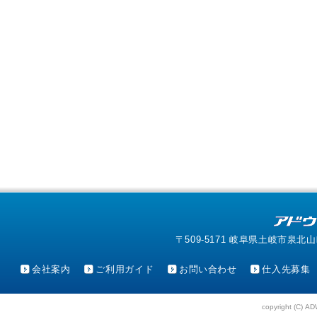
〒509-5171 岐阜県土岐市泉北山町4-1
会社案内
ご利用ガイド
お問い合わせ
仕入先募集
copyright (C) AD