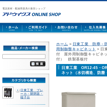
漏
ア
ご
お
仕
電
ド
利
問
入
ブ
電設資材・配線用器具の激安ショップ
ウ
用
い
先
レ
イ
ガ
合
募
ー
ク
イ
わ
集
カ
ス
ド
せ
ー
HOME
や
照
明
ソ
ホーム
>
日東工業 防塵・
ケ
用制御盤キャビネット
> 日
ッ
ト
付 屋外用制御盤キャビネ
な
付） 鉄製基板付
ど
を
日東工業 OR12-45・
激
ネット（水切構造、防塵
安
で
販
売
日東工業 ブレ
ーカ・開閉器・
端子台