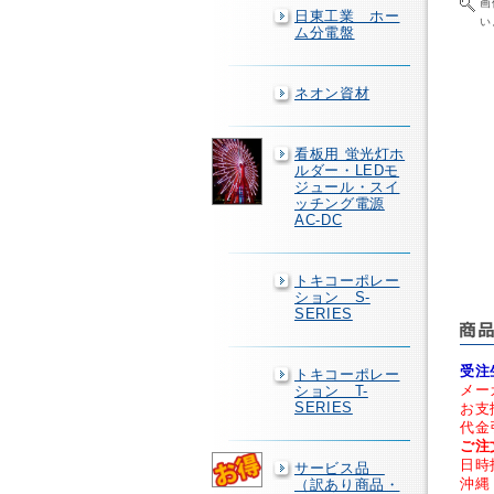
画
日東工業 ホー
い
ム分電盤
ネオン資材
看板用 蛍光灯ホ
ルダー・LEDモ
ジュール・スイ
ッチング電源
AC-DC
トキコーポレー
ション S-
SERIES
受注
トキコーポレー
メー
ション T-
SERIES
お支
代金
ご注
日時
サービス品
沖縄
（訳あり商品・