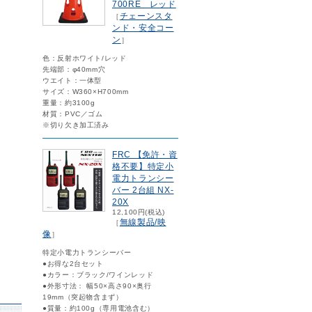
700RE レッド
チェーンスタ
［
ンド・安全コー
ン
］
色：反射ホワイト/レッド
先端部：φ40mm穴
ウエイト：一体型
サイズ：W360×H700mm
重量：約3100g
材質：PVC／ゴム
※切り欠き加工済み
FRC 【免許・資
格不要】特定小
電力トランシー
バー 2台組 NX-
20X
12,100円(税込)
無線製品/映
［
像
］
特定小電力トランシーバー
●お得な2台セット
●カラー：ブラック/ワインレッド
●外形寸法： 幅50×高さ90×奥行
19mm（突起物含まず）
●質量：約100g（専用電池含む）