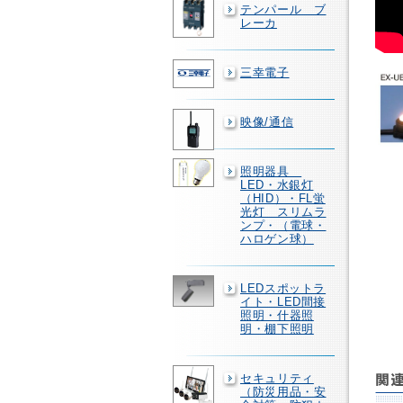
テンパール ブ
レーカ
三幸電子
映像/通信
照明器具
LED・水銀灯
（HID）・FL蛍
光灯 スリムラ
ンプ・（電球・
ハロゲン球）
LEDスポットラ
イト・LED間接
照明・什器照
明・棚下照明
セキュリティ
（防災用品・安