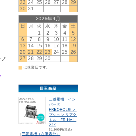
ーブ
。
三菱電機 イン
バータ
FREQROL用 オ
プション リアク
トル FR-HAL-
22K
31,900円(税込)
三菱電機（在庫処分）
［
］