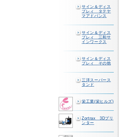
サイン＆ディス
プレィ タテヤ
マアドバンス
サイン＆ディス
プレィ 三和サ
インワークス
サイン＆ディス
プレィ その他
三洋スーパース
タンド
栄工業(栄ヒルズ)
Zortrax 3Dプリ
ンター