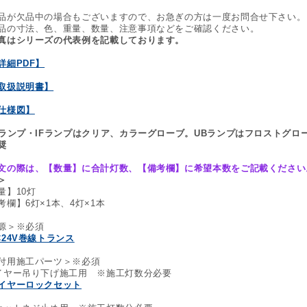
品が欠品中の場合もございますので、お急ぎの方は一度お問合せ下さい。
品の寸法、色、重量、数量、注意事項などをご確認ください。
真はシリーズの代表例を記載しております。
詳細PDF】
取扱説明書】
仕様図】
Iランプ・IFランプはクリア、カラーグローブ。UBランプはフロストグロ
奨
文の際は、【数量】に合計灯数、【備考欄】に希望本数をご記載ください
＞
量】10灯
考欄】6灯×1本、4灯×1本
源＞※必須
C24V巻線トランス
付用施工パーツ＞※必須
イヤー吊り下げ施工用 ※施工灯数分必要
イヤーロックセット