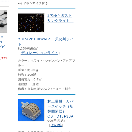
●イヤホンマイク付き
2芯ゆらぎスト
リングライト
ショ
YURA2B100WABS 天の川ライ
I-
ト
グゼビ
8,250円(税込)
デコレーションライト
［
］
,391
カラー：ホワイト×シャンパン×アクアブ
ルー
重量：約260g
球数：100球
消費電力：6.4W
連結数：5連結
備考：自動点滅/2芯パワーコード別売
村上電機 カバ
ースイッチ（切
替開閉器）
CS DT3P30A
990円(税込)
その他
［
］