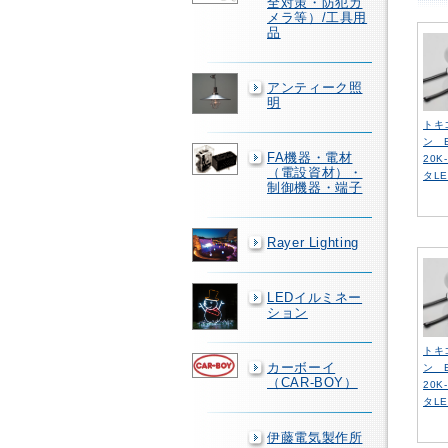
全対策・防犯カ
メラ等）/工具用
品
アンティーク照
明
トキ
ン E
FA機器・電材
20K
（電設資材）・
タLE
制御機器・端子
Rayer Lighting
LEDイルミネー
ション
トキ
カーボーイ
ン E
（CAR-BOY）
20K
タLE
伊藤電気製作所