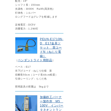
配光：16°
シャフト長：150mm
光源色：3000K Ra95(高演色)
灯体色：シルバー
ロングフードはグレアを軽減します
定格電圧：DC5V
消費電力：1.2W/灯
PEUN-E1710N-
D E17金具ソ
ケット 茶コー
ドN（ねじり電
線）
ペンダントライト用部品
［
］
ベース：E17
吊下げコード：ねじり仕様 茶
切断長50cm（コード長44cm程度）
引掛シーリング：らくだ色
照明器具の荷重は 5kgまで
加藤鉄工バーナ
ー製作所 M5
100V インバー
タネオントラン