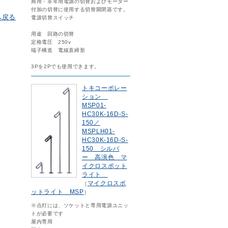
商用・非常用電源の切替およびモーター
付加の切替に使用する切替開閉器です。
へ戻る
電源切替スイッチ
用途 回路の切替
定格電圧 250v
端子構造 電線直締形
3Pを2Pでも使用できます。
トキコーポレー
ション
MSP01-
HC30K-16D-S-
150／
MSPLH01-
HC30K-16D-S-
150 シルバ
ー 高演色 マ
イクロスポット
ライト
マイクロスポ
［
ットライト MSP
］
※点灯には、ソケットと専用電源ユニッ
トが必要です
屋内専用