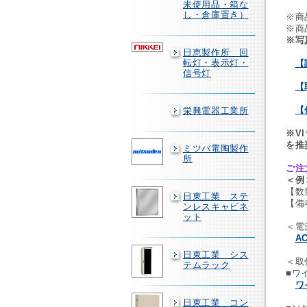
未使用品・箱な
し・倉庫置き）
※商
※商
※写
日恵製作所 回
転灯・表示灯・
【
信号灯
【
【
栄興電器工業所
※V
を推
ミツバ電陶製作
所
ご注
＜例
【数
日東工業 ステ
【備
ンレスキャビネ
ット
＜電
A
日東工業 シス
＜取
テムラック
■ワ
ワ
日東工業 コン