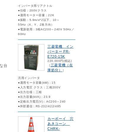
インバータ用リアクトル
●仕様：200Vクラス
●適用モーター容量：22K
●振動：5.9m/s^2以下、10～
55Hz（X、Y、Z各方向）
●電源使用：3相AC200～240V 50Hz／
60Hz
三菱電機 イン
バーター FR-
E720-15K
220,000円(税込)
三菱電機（在
な台
［
庫処分）
］
汎用インバータ
●適用モータ容量(kW)：15
●入力電圧 クラス：三相200V
●出力仕様：三相
●出力容量(kVA)：23.9
●定格出力電圧(V)：AC200～240
●外部通信：RS-232/422/485
カーボーイ 穴
あきコーン
CHRK-