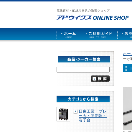
漏
ア
ご
お
仕
電
ド
利
問
入
ブ
電設資材・配線用器具の激安ショップ
ウ
用
い
先
レ
イ
ガ
合
募
ー
ク
イ
わ
集
カ
ス
ド
せ
ー
HOME
や
照
明
ソ
ホー
ケ
ーポレ
ッ
ト
な
ど
を
激
安
で
販
売
日東工業 ブレ
ーカ・開閉器・
端子台