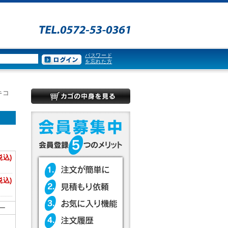
パスワード
を忘れた方
キコ
税込)
税込)
ー