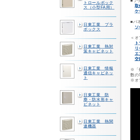
■ソ
トロールボック
取
ス（小型FA用）
ケ
■パ
日東工業 プラ
ソ
ボックス
＜オ
ト
日東工業 熱対
リ
策キャビネット
エ
交
日東工業 情報
※「
通信キャビネッ
数の
ト
※オ
日東工業 防
塵・防水形キャ
ビネット
日東工業 熱関
連機器