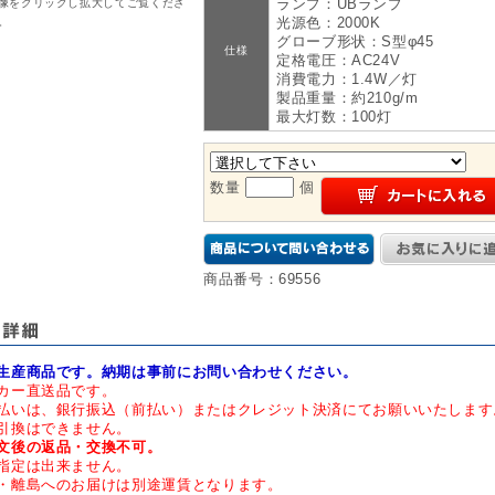
ランプ：UBランプ
像をクリックし拡大してご覧くださ
光源色：2000K
。
グローブ形状：S型φ45
仕様
定格電圧：AC24V
消費電力：1.4W／灯
製品重量：約210g/m
最大灯数：100灯
数量
個
商品番号：69556
生産商品です。納期は事前にお問い合わせください。
カー直送品です。
払いは、銀行振込（前払い）またはクレジット決済にてお願いいたします
引換はできません。
文後の返品・交換不可。
指定は出来ません。
・離島へのお届けは別途運賃となります。