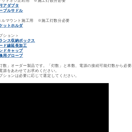
ケットネジ止め用 ※施工灯数分必要
付アダプタ
ーブルサドル
ネルマウント施工用 ※施工灯数分必要
ケットホルダ
プション＞
ランス収納ボックス
ード線延長加工
ンドキャップ
換用グローブ
灯数」オーダー製品です。「灯数」と本数、電源の接続可能灯数から必要
電源をあわせてお求めください。
プションは必要に応じて選定してください。