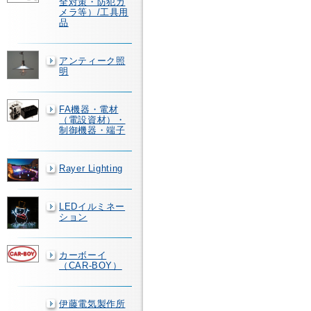
全対策・防犯カ
メラ等）/工具用
品
アンティーク照
明
FA機器・電材
（電設資材）・
制御機器・端子
Rayer Lighting
LEDイルミネー
ション
カーボーイ
（CAR-BOY）
伊藤電気製作所