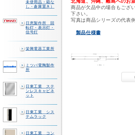
北海道、沖縄、離島へのお
未使用品・箱な
し・倉庫置き）
商品が欠品中の場合もござ
下さい。
写真は商品シリーズの代表
日恵製作所 回
転灯・表示灯・
信号灯
製品仕様書
栄興電器工業所
ミツバ電陶製作
所
日東工業 ステ
ンレスキャビネ
ット
日東工業 シス
テムラック
日東工業 コン