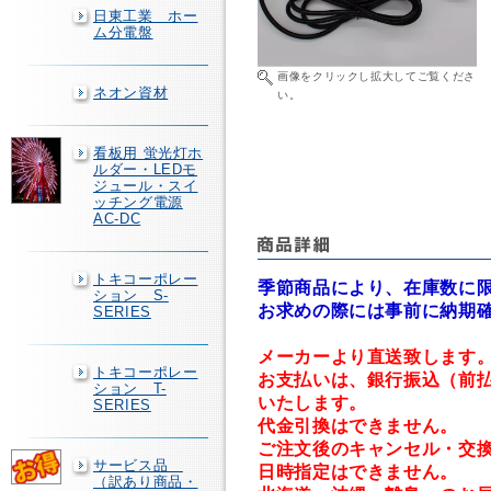
日東工業 ホー
ム分電盤
画像をクリックし拡大してご覧くださ
ネオン資材
い。
看板用 蛍光灯ホ
ルダー・LEDモ
ジュール・スイ
ッチング電源
AC-DC
トキコーポレー
季節商品により、在庫数に
ション S-
お求めの際には事前に納期
SERIES
メーカーより直送致します
トキコーポレー
お支払いは、銀行振込（前
ション T-
いたします。
SERIES
代金引換はできません。
ご注文後のキャンセル・交
サービス品
日時指定はできません。
（訳あり商品・