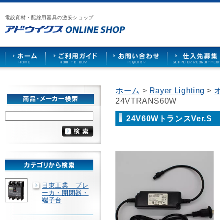
漏
ア
ご
お
仕
電
ド
利
問
入
ブ
電設資材・配線用器具の激安ショップ
ウ
用
い
先
レ
イ
ガ
合
募
ー
ク
イ
わ
集
カ
ス
ド
せ
ー
HOME
や
照
明
ソ
ホーム
>
Rayer Lighting
>
ケ
24VTRANS60W
ッ
ト
な
24V60WトランスVer.S 
ど
を
激
安
で
販
売
日東工業 ブレ
ーカ・開閉器・
端子台