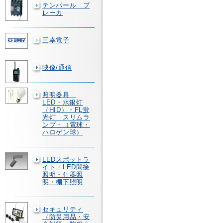
テンパール ブ
レーカ
三幸電子
映像/通信
照明器具
LED・水銀灯
（HID）・FL蛍
光灯 スリムラ
ンプ・（電球・
ハロゲン球）
LEDスポットラ
イト・LED間接
照明・什器照
明・棚下照明
セキュリティ
（防災用品・安