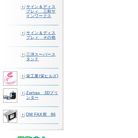
サイン＆ディス
プレィ 三和サ
インワークス
サイン＆ディス
プレィ その他
三洋スーパース
タンド
栄工業(栄ヒルズ)
Zortrax 3Dプリ
ンター
DM FAX用 86