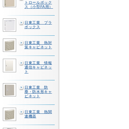
トロールボック
ス（小型FA用）
日東工業 プラ
ボックス
日東工業 熱対
策キャビネット
日東工業 情報
通信キャビネッ
ト
日東工業 防
塵・防水形キャ
ビネット
日東工業 熱関
連機器