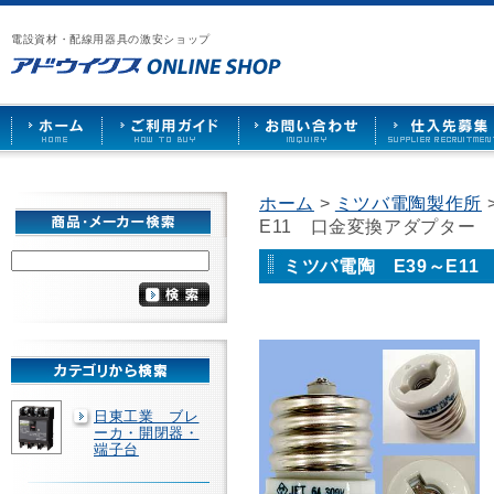
漏
ア
ご
お
仕
電
ド
利
問
入
ブ
電設資材・配線用器具の激安ショップ
ウ
用
い
先
レ
イ
ガ
合
募
ー
ク
イ
わ
集
カ
ス
ド
せ
ー
HOME
や
照
明
ソ
ホーム
>
ミツバ電陶製作所
ケ
E11 口金変換アダプター MD
ッ
ト
な
ミツバ電陶 E39～E11
ど
を
激
安
で
販
売
日東工業 ブレ
ーカ・開閉器・
端子台