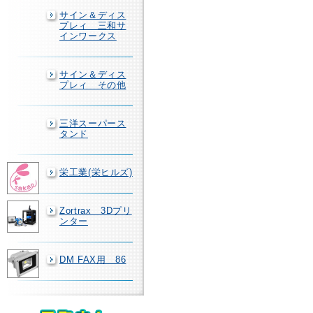
サイン＆ディス
プレィ 三和サ
インワークス
サイン＆ディス
プレィ その他
三洋スーパース
タンド
栄工業(栄ヒルズ)
Zortrax 3Dプリ
ンター
DM FAX用 86