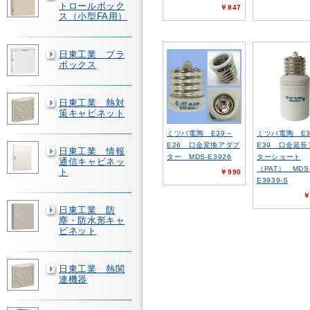
トロールボック
￥847
ス（小型FA用）
日東工業 プラ
ボックス
日東工業 熱対
策キャビネット
ミツバ電陶 E39～
ミツバ電陶 E3
E26 口金変換アダプ
E39 口金延
日東工業 情報
ター MDS-E3926
ターショート
通信キャビネッ
（PAT） MDS
ト
￥990
E3939-S
￥
日東工業 防
塵・防水形キャ
ビネット
日東工業 熱関
連機器