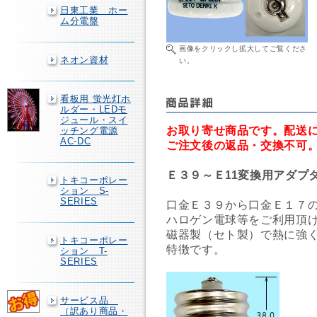
日東工業 ホー
ム分電盤
画像をクリックし拡大してご覧くださ
ネオン資材
い。
看板用 蛍光灯ホ
ルダー・LEDモ
ジュール・スイ
お取り寄せ商品です。配送に
ッチング電源
AC-DC
ご注文後の返品・交換不可
Ｅ３９～Ｅ11変換用アダプ
トキコーポレー
ション S-
SERIES
口金Ｅ３９から口金Ｅ１７
ハロゲン電球等をご利用頂
磁器製（セト製）で熱に強
トキコーポレー
特徴です。
ション T-
SERIES
サービス品
（訳あり商品・