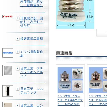
未使用品・箱な
し・倉庫置き）
日恵製作所 回
転灯・表示灯・
信号灯
栄興電器工業所
ミツバ電陶製作
所
日東工業 ステ
ンレスキャビネ
ット
日東工業 シス
テムラック
ミツバ電陶 E26～
ミツバ電陶 E2
E11 口金変換アダプ
E17 口金変
ター MDS-E2611
プター MDS-E
日東工業 コン