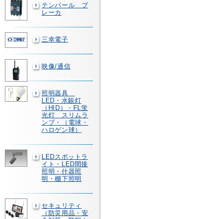
テンパール ブ
レーカ
三幸電子
映像/通信
照明器具
LED・水銀灯
（HID）・FL蛍
光灯 スリムラ
ンプ・（電球・
ハロゲン球）
LEDスポットラ
イト・LED間接
照明・什器照
明・棚下照明
セキュリティ
（防災用品・安