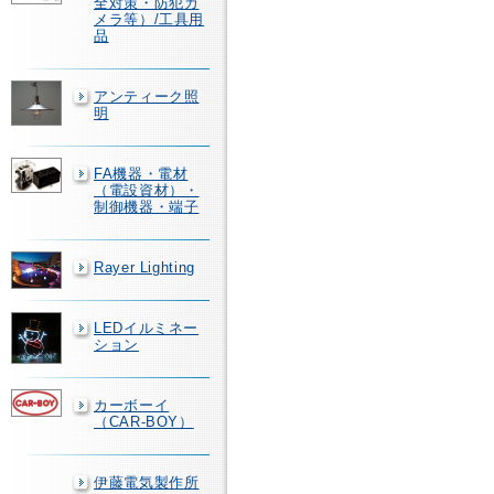
全対策・防犯カ
メラ等）/工具用
品
アンティーク照
明
FA機器・電材
（電設資材）・
制御機器・端子
Rayer Lighting
LEDイルミネー
ション
カーボーイ
（CAR-BOY）
伊藤電気製作所