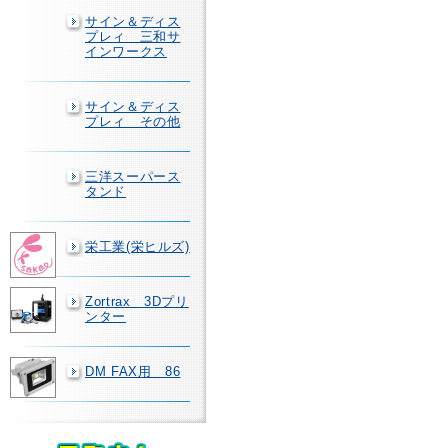
サイン＆ディス
プレィ 三和サ
インワークス
サイン＆ディス
プレィ その他
三洋スーパース
タンド
栄工業(栄ヒルズ)
Zortrax 3Dプリ
ンター
DM FAX用 86