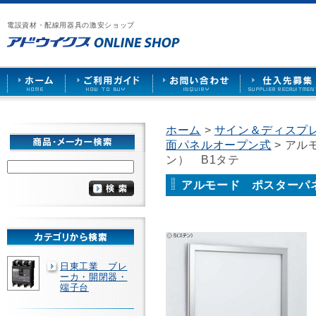
漏
ア
ご
お
仕
電
ド
利
問
入
ブ
電設資材・配線用器具の激安ショップ
ウ
用
い
先
レ
イ
ガ
合
募
ー
ク
イ
わ
集
カ
ス
ド
せ
ー
HOME
や
照
明
ソ
ホーム
>
サイン＆ディスプ
ケ
面パネルオープン式
> アル
ッ
ト
ン） B1タテ
な
ど
アルモード ポスターパネ
を
激
安
で
販
売
日東工業 ブレ
ーカ・開閉器・
端子台