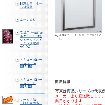
日東工業 ホー
ム分電盤
ネオン資材
看板用 蛍光灯ホ
画像をクリックし拡大してご覧くださ
ルダー・LEDモ
い。
ジュール・スイ
ッチング電源
AC-DC
トキコーポレー
ション S-
SERIES
トキコーポレー
ション T-
SERIES
写真は商品シリーズの代表
メーカーより直送致します。
サービス品
業日かかります。
（訳あり商品・