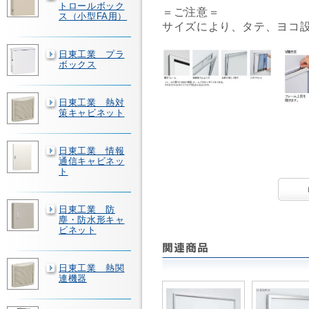
トロールボック
＝ご注意＝
ス（小型FA用）
サイズにより、タテ、ヨコ
日東工業 プラ
ボックス
日東工業 熱対
策キャビネット
日東工業 情報
通信キャビネッ
ト
日東工業 防
塵・防水形キャ
ビネット
日東工業 熱関
連機器