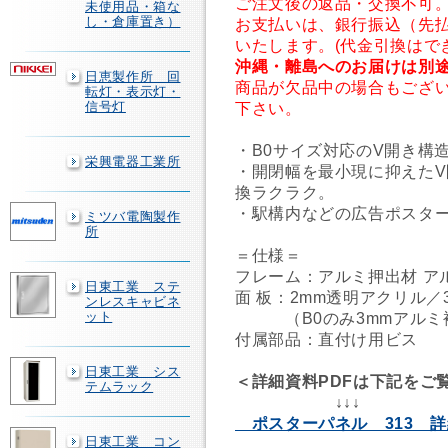
ご注文後の返品・交換不可
未使用品・箱な
し・倉庫置き）
お支払いは、銀行振込（先
いたします。(代金引換はで
沖縄・離島へのお届けは別
日恵製作所 回
商品が欠品中の場合もござ
転灯・表示灯・
信号灯
下さい。
・B0サイズ対応のV開き構
栄興電器工業所
・開閉幅を最小現に抑えた
換ラクラク。
・駅構内などの広告ポスタ
ミツバ電陶製作
所
＝仕様＝
フレーム：アルミ押出材 ア
日東工業 ステ
面 板：2mm透明アクリル／
ンレスキャビネ
ット
（B0のみ3mmアルミ
付属部品：直付け用ビス
日東工業 シス
＜詳細資料PDFは下記をご
テムラック
↓↓↓
ポスターパネル 313 
日東工業 コン