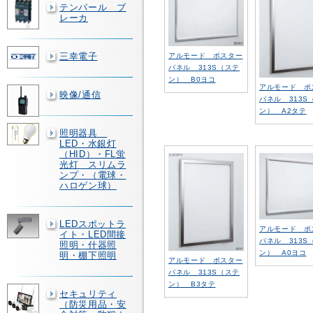
テンパール ブ
レーカ
三幸電子
アルモード ポスター
パネル 313S（ステ
ン） B0ヨコ
アルモード ポ
映像/通信
パネル 313S
ン） A2タテ
照明器具
LED・水銀灯
（HID）・FL蛍
光灯 スリムラ
ンプ・（電球・
ハロゲン球）
LEDスポットラ
アルモード ポ
イト・LED間接
パネル 313S
照明・什器照
ン） A0ヨコ
明・棚下照明
アルモード ポスター
パネル 313S（ステ
ン） B3タテ
セキュリティ
（防災用品・安