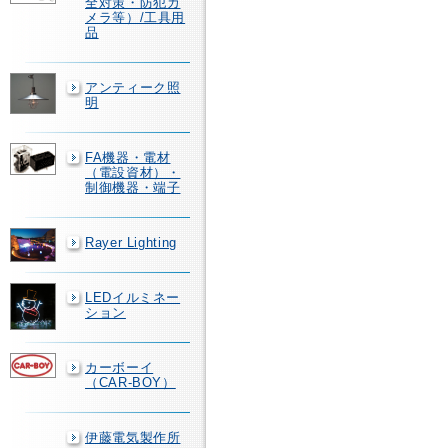
全対策・防犯カ
メラ等）/工具用
品
アンティーク照
明
FA機器・電材
（電設資材）・
制御機器・端子
Rayer Lighting
LEDイルミネー
ション
カーボーイ
（CAR-BOY）
伊藤電気製作所