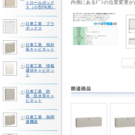
内側にあるﾋﾟﾝの位置変更
トロールボック
ス（小型FA用）
日東工業 プラ
ボックス
日東工業 熱対
策キャビネット
日東工業 情報
通信キャビネッ
ト
日東工業 防
塵・防水形キャ
ビネット
日東工業 熱関
連機器