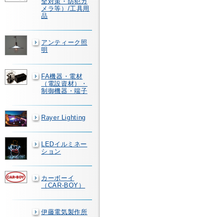
全対策・防犯カ
メラ等）/工具用
品
アンティーク照
明
FA機器・電材
（電設資材）・
制御機器・端子
Rayer Lighting
LEDイルミネー
ション
カーボーイ
（CAR-BOY）
伊藤電気製作所