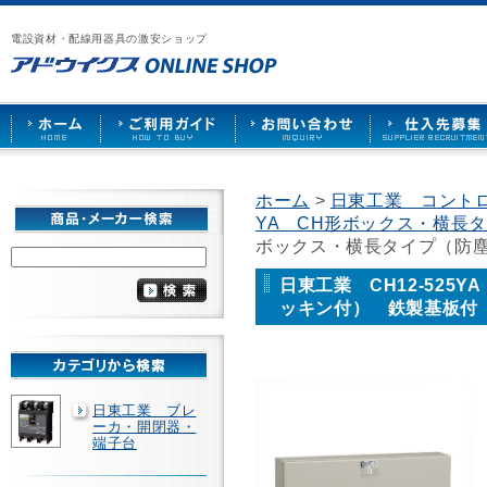
漏
ア
ご
お
仕
電
ド
利
問
入
ブ
電設資材・配線用器具の激安ショップ
ウ
用
い
先
レ
イ
ガ
合
募
ー
ク
イ
わ
集
カ
ス
ド
せ
ー
HOME
や
照
明
ソ
ホーム
>
日東工業 コント
ケ
YA CH形ボックス・横長
ッ
ト
ボックス・横長タイプ（防
な
ど
日東工業 CH12-525
を
ッキン付） 鉄製基板付
激
安
で
販
売
日東工業 ブレ
ーカ・開閉器・
端子台