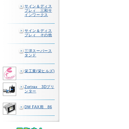
サイン＆ディス
プレィ 三和サ
インワークス
サイン＆ディス
プレィ その他
三洋スーパース
タンド
栄工業(栄ヒルズ)
Zortrax 3Dプリ
ンター
DM FAX用 86