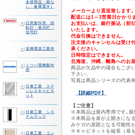
未使用品・箱な
し・倉庫置き）
メーカーより直送致します
配送には1～3営業日かかり
お支払いは、銀行振込（前
日恵製作所 回
転灯・表示灯・
いたします。
信号灯
代金引換はできません。
注文後のキャンセルは受け
承ください。
栄興電器工業所
日時指定はできません。
北海道、沖縄、離島へのお
ミツバ電陶製作
商品が欠品中の場合もござ
所
下さい。
写真は商品シリーズの代表
日東工業 ステ
ンレスキャビネ
【詳細PDF】
ット
【ご注意】
※本商品は屋内専用です｡屋
日東工業 シス
テムラック
※本商品を扉が上開きになる
みケガの原因となる可能性
※キャビネットを縦長（扉
日東工業 コン