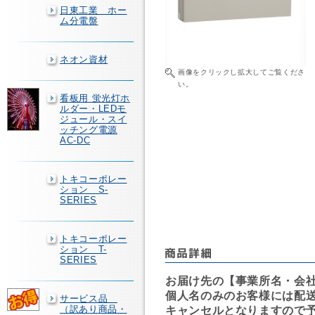
日東工業 ホー
ム分電盤
ネオン資材
画像をクリックし拡大してご覧くださ
い。
看板用 蛍光灯ホ
ルダー・LEDモ
ジュール・スイ
ッチング電源
AC-DC
トキコーポレー
ション S-
SERIES
トキコーポレー
ション T-
SERIES
お届け先の【事業所名・会
個人名のみのお客様には配
サービス品
（訳あり商品・
キャンセルとなりますので