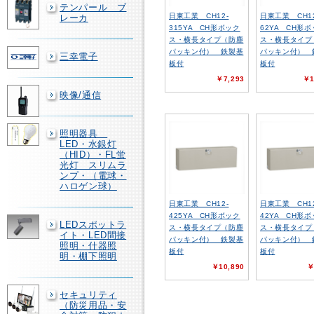
テンパール ブ
日東工業 CH12-
日東工業 CH12
レーカ
315YA CH形ボック
62YA CH形
ス・横長タイプ（防塵
ス・横長タイプ
パッキン付） 鉄製基
パッキン付） 
三幸電子
板付
板付
￥7,293
￥1
映像/通信
照明器具
LED・水銀灯
（HID）・FL蛍
光灯 スリムラ
ンプ・（電球・
ハロゲン球）
日東工業 CH12-
日東工業 CH12
425YA CH形ボック
42YA CH形
LEDスポットラ
ス・横長タイプ（防塵
ス・横長タイプ
イト・LED間接
パッキン付） 鉄製基
パッキン付） 
照明・什器照
板付
板付
明・棚下照明
￥10,890
￥
セキュリティ
（防災用品・安