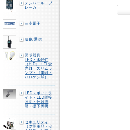
テンパール ブ
レーカ
三幸電子
映像/通信
照明器具
LED・水銀灯
（HID）・FL蛍
光灯 スリムラ
ンプ・（電球・
ハロゲン球）
LEDスポットラ
イト・LED間接
照明・什器照
明・棚下照明
セキュリティ
（防災用品・安