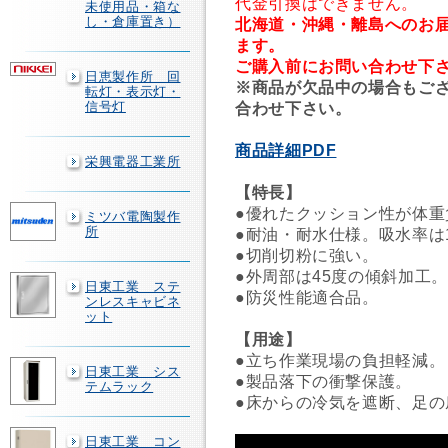
代金引換はできません。
未使用品・箱な
し・倉庫置き）
北海道・沖縄・離島へのお
ます。
ご購入前にお問い合わせ下
日恵製作所 回
※商品が欠品中の場合もご
転灯・表示灯・
信号灯
合わせ下さい。
商品詳細PDF
栄興電器工業所
【特長】
●優れたクッション性が体重
ミツバ電陶製作
所
●耐油・耐水仕様。吸水率は
●切削切粉に強い。
●外周部は45度の傾斜加工。
日東工業 ステ
●防災性能適合品。
ンレスキャビネ
ット
【用途】
●立ち作業現場の負担軽減。
日東工業 シス
●製品落下の衝撃保護。
テムラック
●床からの冷気を遮断、足の
日東工業 コン