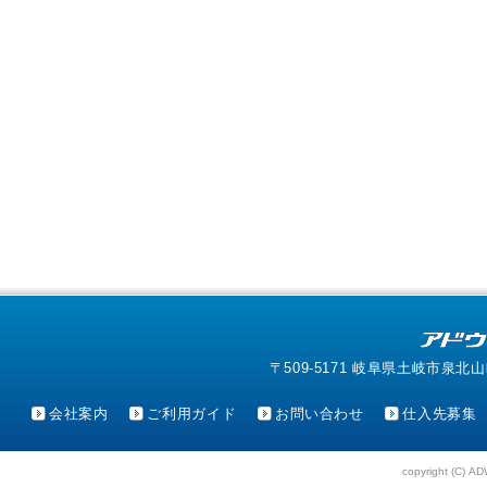
〒509-5171 岐阜県土岐市泉北山町4-1
会社案内
ご利用ガイド
お問い合わせ
仕入先募集
copyright (C) AD