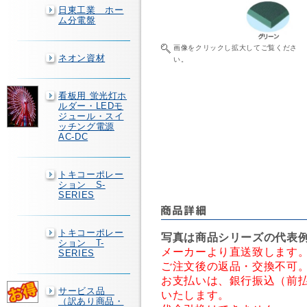
日東工業 ホー
ム分電盤
画像をクリックし拡大してご覧くださ
ネオン資材
い。
看板用 蛍光灯ホ
ルダー・LEDモ
ジュール・スイ
ッチング電源
AC-DC
トキコーポレー
ション S-
SERIES
トキコーポレー
写真は商品シリーズの代表
ション T-
メーカーより直送致します。
SERIES
ご注文後の返品・交換不可
お支払いは、銀行振込（前
サービス品
いたします。
（訳あり商品・