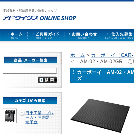
漏
ア
ご
お
仕
電
ド
利
問
入
ブ
電設資材・配線用器具の激安ショップ
ウ
用
い
先
レ
イ
ガ
合
募
ー
ク
イ
わ
集
カ
ス
ド
せ
ー
HOME
や
照
明
ソ
ホーム
>
カーボーイ（CAR-
ケ
イ AM-02・AM-02GR
ッ
ト
な
カーボーイ AM-02・A
ど
ズ
を
激
安
で
販
売
日東工業 ブレ
ーカ・開閉器・
端子台