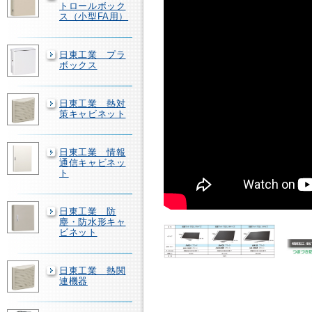
トロールボック
ス（小型FA用）
日東工業 プラ
ボックス
日東工業 熱対
策キャビネット
日東工業 情報
通信キャビネッ
ト
日東工業 防
塵・防水形キャ
ビネット
日東工業 熱関
連機器