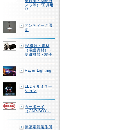
全対策・防犯カ
メラ等）/工具用
品
アンティーク照
明
FA機器・電材
（電設資材）・
制御機器・端子
Rayer Lighting
LEDイルミネー
ション
カーボーイ
（CAR-BOY）
伊藤電気製作所