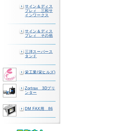
サイン＆ディス
プレィ 三和サ
インワークス
サイン＆ディス
プレィ その他
三洋スーパース
タンド
栄工業(栄ヒルズ)
Zortrax 3Dプリ
ンター
DM FAX用 86