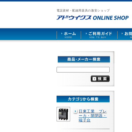
漏
ア
ご
お
仕
電
ド
利
問
入
ブ
電設資材・配線用器具の激安ショップ
ウ
用
い
先
レ
イ
ガ
合
募
ー
ク
イ
わ
集
カ
ス
ド
せ
ー
HOME
や
照
明
ソ
ケ
ッ
ト
な
ど
を
激
安
で
販
売
日東工業 ブレ
ーカ・開閉器・
端子台