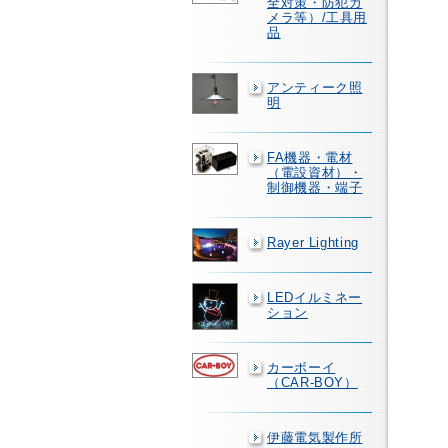
全対策・防犯カ
メラ等）/工具用
品
アンティーク照
明
FA機器・電材
（電設資材）・
制御機器・端子
Rayer Lighting
LEDイルミネー
ション
カーボーイ
（CAR-BOY）
伊藤電気製作所