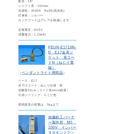
配光：16°
シャフト長：150mm
光源色：3000K Ra95(高演色)
灯体色：シルバー
ロングフードはグレアを軽減します
定格電圧：DC5V
消費電力：1.2W/灯
PEUN-E1710N-
D E17金具ソ
ケット 茶コー
ドN（ねじり電
線）
ペンダントライト用部品
［
］
ベース：E17
吊下げコード：ねじり仕様 茶
切断長50cm（コード長44cm程度）
引掛シーリング：らくだ色
照明器具の荷重は 5kgまで
加藤鉄工バーナ
ー製作所 M5
100V インバー
タネオントラン