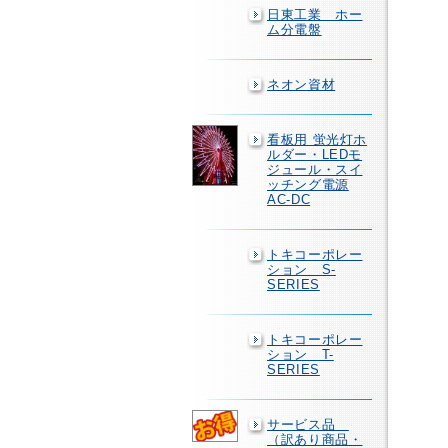
日東工業 ホー
ム分電盤
ネオン資材
看板用 蛍光灯ホ
ルダー・LEDモ
ジュール・スイ
ッチング電源
AC-DC
トキコーポレー
ション S-
SERIES
トキコーポレー
ション T-
SERIES
サービス品
（訳あり商品・