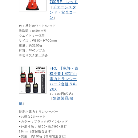
700RE レッド
チェーンスタ
［
ンド・安全コー
ン
］
色：反射ホワイト/レッド
先端部：φ40mm穴
ウエイト：一体型
サイズ：W360×H700mm
重量：約3100g
材質：PVC／ゴム
※切り欠き加工済み
FRC 【免許・資
格不要】特定小
電力トランシー
バー 2台組 NX-
20X
12,100円(税込)
無線製品/映
［
像
］
特定小電力トランシーバー
●お得な2台セット
●カラー：ブラック/ワインレッド
●外形寸法： 幅50×高さ90×奥行
19mm（突起物含まず）
●質量：約100g（専用電池含む）