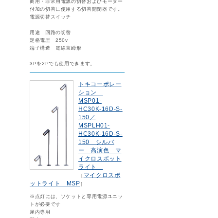
商用・非常用電源の切替およびモーター
付加の切替に使用する切替開閉器です。
電源切替スイッチ
用途 回路の切替
定格電圧 250v
端子構造 電線直締形
3Pを2Pでも使用できます。
トキコーポレー
ション
MSP01-
HC30K-16D-S-
150／
MSPLH01-
HC30K-16D-S-
150 シルバ
ー 高演色 マ
イクロスポット
ライト
マイクロスポ
［
ットライト MSP
］
※点灯には、ソケットと専用電源ユニッ
トが必要です
屋内専用