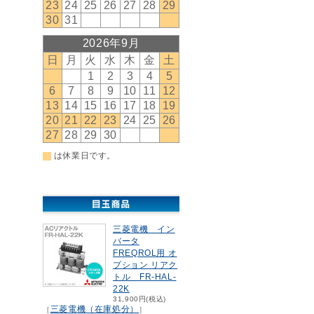
三菱電機 イン
バータ
FREQROL用 オ
プション リアク
トル FR-HAL-
22K
31,900円(税込)
三菱電機（在庫処分）
［
］