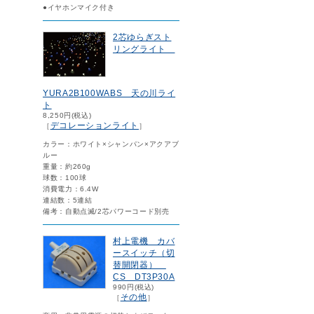
●イヤホンマイク付き
2芯ゆらぎスト
リングライト
YURA2B100WABS 天の川ライ
ト
8,250円(税込)
デコレーションライト
［
］
カラー：ホワイト×シャンパン×アクアブ
ルー
重量：約260g
球数：100球
消費電力：6.4W
連結数：5連結
備考：自動点滅/2芯パワーコード別売
村上電機 カバ
ースイッチ（切
替開閉器）
CS DT3P30A
990円(税込)
その他
［
］