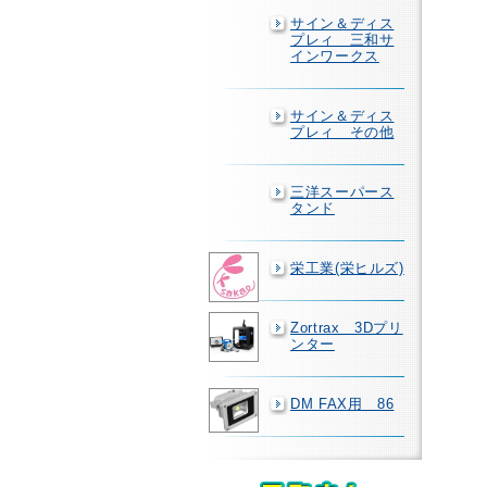
サイン＆ディス
プレィ 三和サ
インワークス
サイン＆ディス
プレィ その他
三洋スーパース
タンド
栄工業(栄ヒルズ)
Zortrax 3Dプリ
ンター
DM FAX用 86