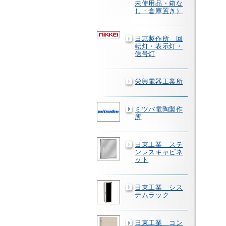
未使用品・箱な
し・倉庫置き）
日恵製作所 回
転灯・表示灯・
信号灯
栄興電器工業所
ミツバ電陶製作
所
日東工業 ステ
ンレスキャビネ
ット
日東工業 シス
テムラック
日東工業 コン