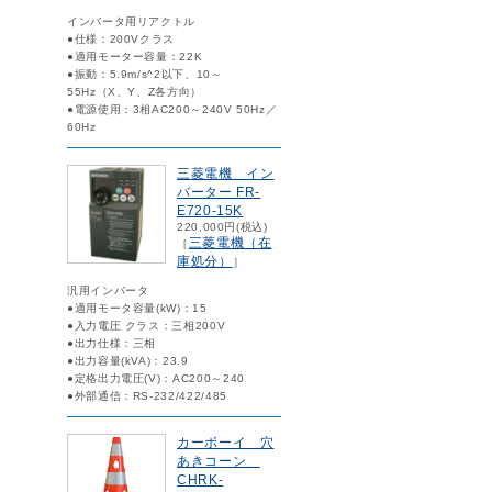
インバータ用リアクトル
●仕様：200Vクラス
●適用モーター容量：22K
●振動：5.9m/s^2以下、10～
55Hz（X、Y、Z各方向）
●電源使用：3相AC200～240V 50Hz／
60Hz
三菱電機 イン
バーター FR-
E720-15K
220,000円(税込)
三菱電機（在
［
庫処分）
］
汎用インバータ
●適用モータ容量(kW)：15
●入力電圧 クラス：三相200V
●出力仕様：三相
●出力容量(kVA)：23.9
●定格出力電圧(V)：AC200～240
●外部通信：RS-232/422/485
カーボーイ 穴
あきコーン
CHRK-