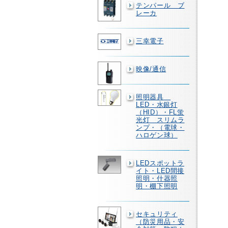
テンパール ブ
レーカ
三幸電子
映像/通信
照明器具
LED・水銀灯
（HID）・FL蛍
光灯 スリムラ
ンプ・（電球・
ハロゲン球）
LEDスポットラ
イト・LED間接
照明・什器照
明・棚下照明
セキュリティ
（防災用品・安