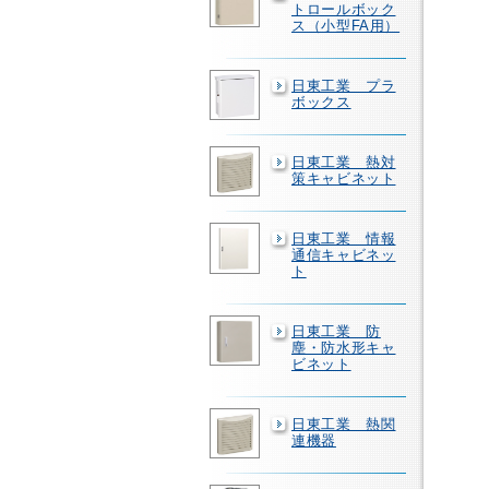
トロールボック
ス（小型FA用）
日東工業 プラ
ボックス
日東工業 熱対
策キャビネット
日東工業 情報
通信キャビネッ
ト
日東工業 防
塵・防水形キャ
ビネット
日東工業 熱関
連機器