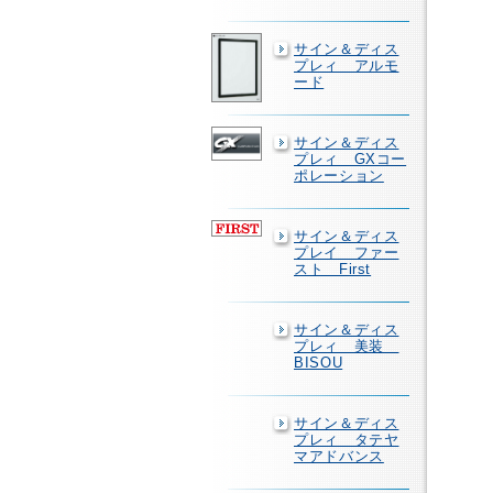
サイン＆ディス
プレィ アルモ
ード
サイン＆ディス
プレィ GXコー
ポレーション
サイン＆ディス
プレイ ファー
スト First
サイン＆ディス
プレィ 美装
BISOU
サイン＆ディス
プレィ タテヤ
マアドバンス