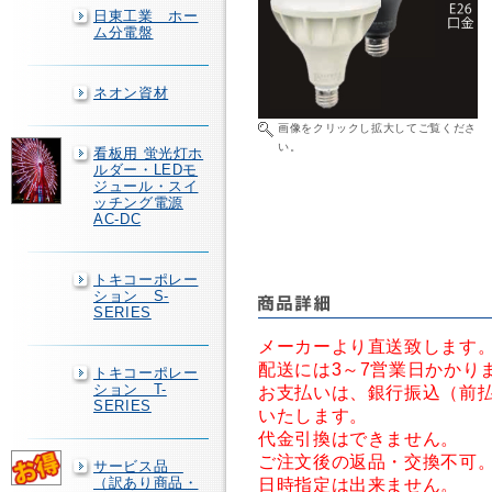
日東工業 ホー
ム分電盤
ネオン資材
画像をクリックし拡大してご覧くださ
い。
看板用 蛍光灯ホ
ルダー・LEDモ
ジュール・スイ
ッチング電源
AC-DC
トキコーポレー
ション S-
SERIES
メーカーより直送致します
配送には3～7営業日かかり
トキコーポレー
ション T-
お支払いは、銀行振込（前
SERIES
いたします。
代金引換はできません。
ご注文後の返品・交換不可
サービス品
（訳あり商品・
日時指定は出来ません。