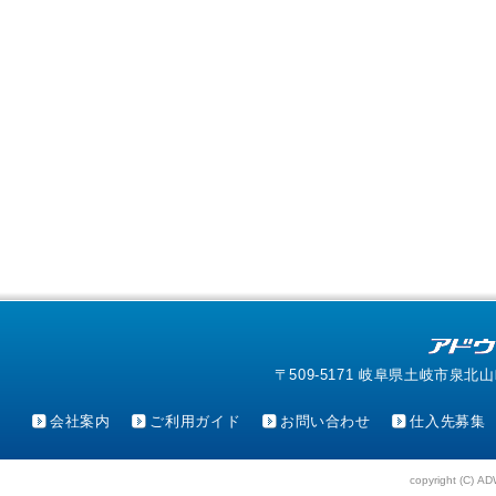
〒509-5171 岐阜県土岐市泉北山町4-1
会社案内
ご利用ガイド
お問い合わせ
仕入先募集
copyright (C) AD