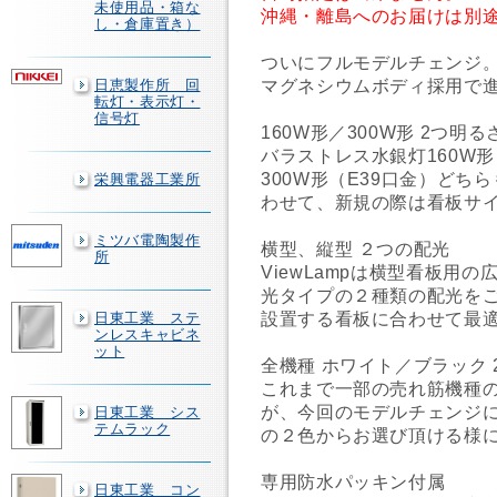
未使用品・箱な
沖縄・離島へのお届けは別
し・倉庫置き）
ついにフルモデルチェンジ
マグネシウムボディ採用で
日恵製作所 回
転灯・表示灯・
信号灯
160W形／300W形 2つ明る
バラストレス水銀灯160W
300W形（E39口金）ど
栄興電器工業所
わせて、新規の際は看板サ
ミツバ電陶製作
横型、縦型 ２つの配光
所
ViewLampは横型看板用
光タイプの２種類の配光を
設置する看板に合わせて最
日東工業 ステ
ンレスキャビネ
ット
全機種 ホワイト／ブラック 
これまで一部の売れ筋機種
が、今回のモデルチェンジに
日東工業 シス
テムラック
の２色からお選び頂ける様
専用防水パッキン付属
日東工業 コン