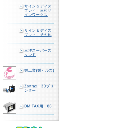
サイン＆ディス
プレィ 三和サ
インワークス
サイン＆ディス
プレィ その他
三洋スーパース
タンド
栄工業(栄ヒルズ)
Zortrax 3Dプリ
ンター
DM FAX用 86