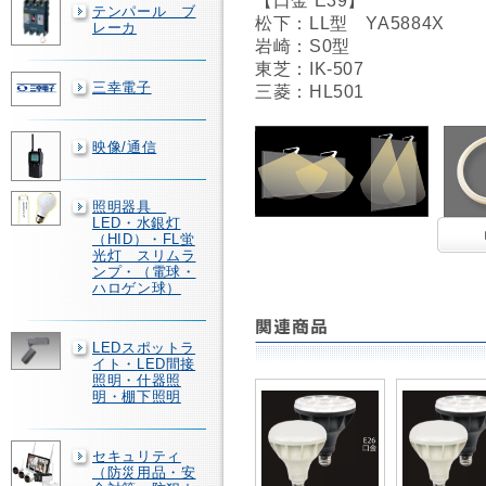
【口金 E39】
テンパール ブ
松下：LL型 YA5884X
レーカ
岩崎：S0型
東芝：IK-507
三幸電子
三菱：HL501
映像/通信
照明器具
LED・水銀灯
（HID）・FL蛍
光灯 スリムラ
ンプ・（電球・
ハロゲン球）
LEDスポットラ
イト・LED間接
照明・什器照
明・棚下照明
セキュリティ
（防災用品・安