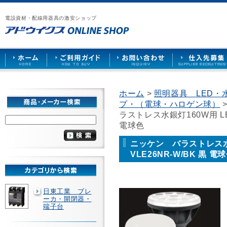
漏
ア
ご
お
仕
電
ド
利
問
入
ブ
電設資材・配線用器具の激安ショップ
ウ
用
い
先
レ
イ
ガ
合
募
ー
ク
イ
わ
集
カ
ス
ド
せ
ー
HOME
や
照
明
ソ
ホーム
>
照明器具 LED・
ケ
プ・（電球・ハロゲン球）
ッ
ト
ラストレス水銀灯160W用 LED
な
電球色
ど
を
ニッケン バラストレス水銀
激
VLE26NR-W/BK 黒 電
安
で
販
売
日東工業 ブレ
ーカ・開閉器・
端子台