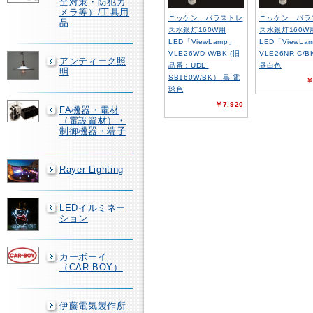
全対策・防犯カ
メラ等）/工具用
ニッケン バラストレ
ニッケン バラ
品
ス水銀灯160W用
ス水銀灯160W
LED「ViewLamp」
LED「ViewLa
VLE26WD-W/BK (旧
VLE26NR-C/B
アンティーク照
品番：UDL-
昼白色
明
SB160W/BK） 黒 電
￥
球色
￥7,920
FA機器・電材
（電設資材）・
制御機器・端子
Rayer Lighting
LEDイルミネー
ション
カーボーイ
（CAR-BOY）
伊藤電気製作所