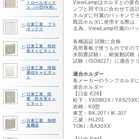
ViewLampはホルダとの
トロールボック
ス（小型FA用）
ンプと同寸法に合わせて設
ホルダに付属のパッキンで
既設ホルダに使用する際は
日東工業 プラ
る為、ViewLamp付属の
ボックス
各種認証 試験に合格
日東工業 熱対
高所看板で使うものですので電気
策キャビネット
水防塵試験）、耐振動試験（IE
試験（ISO9227）に適合
日東工業 情報
通信キャビネッ
適合ホルダー
ト
各メーカーのランプホルダ
適合ホルダー
【口金 E26】
日東工業 防
塵・防水形キャ
松下：YA5882X / YA5259X
ビネット
岩崎：K0型
東芝：BK-207 / IK-207
三菱：HL201
日東工業 熱関
連機器
TOKI：BA30XX