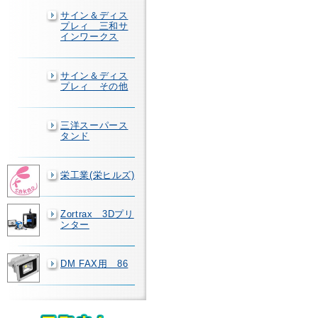
サイン＆ディス
プレィ 三和サ
インワークス
サイン＆ディス
プレィ その他
三洋スーパース
タンド
栄工業(栄ヒルズ)
Zortrax 3Dプリ
ンター
DM FAX用 86