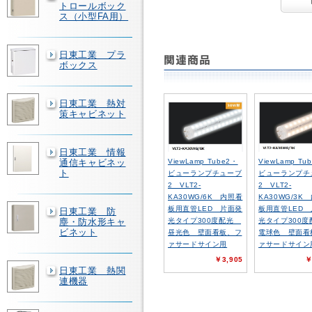
トロールボック
ス（小型FA用）
日東工業 プラ
ボックス
日東工業 熱対
策キャビネット
日東工業 情報
ViewLamp Tu
ViewLamp Tube2・
通信キャビネッ
ト
ビューランプチ
ビューランプチューブ
2 VLT2-
2 VLT2-
KA30WG/3K
KA30WG/6K 内照看
板用直管LED
板用直管LED 片面発
日東工業 防
光タイプ300
光タイプ300度配光
塵・防水形キャ
ビネット
電球色 壁面看
昼光色 壁面看板、フ
ァサードサイン
ァサードサイン用
￥
￥3,905
日東工業 熱関
連機器