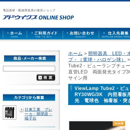
漏
ア
ご
お
仕
電
ド
利
問
入
ブ
電設資材・配線用器具の激安ショップ
ウ
用
い
先
レ
イ
ガ
合
募
ー
ク
イ
わ
集
カ
ス
ド
せ
ー
HOME
や
照
明
ソ
ホーム
>
照明器具 LED・
ケ
プ・（電球・ハロゲン球）
ッ
ト
Tube2・ビューランプチューブ
な
直管LED 両面発光タイプ
ど
サイン用
を
激
ViewLamp Tube2・
安
RY30WG/3K 内照看
で
販
光 電球色 袖看板・突
売
日東工業 ブレ
ーカ・開閉器・
端子台