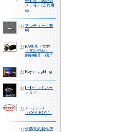
全対策・防犯カ
メラ等）/工具用
品
アンティーク照
明
FA機器・電材
（電設資材）・
制御機器・端子
Rayer Lighting
LEDイルミネー
ション
カーボーイ
（CAR-BOY）
伊藤電気製作所