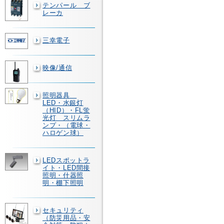
テンパール ブ
レーカ
三幸電子
映像/通信
照明器具
LED・水銀灯
（HID）・FL蛍
光灯 スリムラ
ンプ・（電球・
ハロゲン球）
LEDスポットラ
イト・LED間接
照明・什器照
明・棚下照明
セキュリティ
（防災用品・安