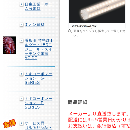
日東工業 ホー
ム分電盤
ネオン資材
画像をクリックし拡大してご覧くださ
い。
看板用 蛍光灯ホ
ルダー・LEDモ
ジュール・スイ
ッチング電源
AC-DC
トキコーポレー
ション S-
SERIES
トキコーポレー
ション T-
SERIES
メーカーより直送致します
配送には3～5営業日かかり
サービス品
お支払いは、銀行振込（前
（訳あり商品・