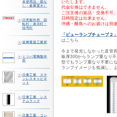
いたします。
未使用品・箱な
し・倉庫置き）
代金引換はできません。
ご注文後の返品・交換不可
日時指定は出来ません。
日恵製作所 回
沖縄・離島へのお届けは別
転灯・表示灯・
信号灯
「ビューランプチューブ２」
はこちら
栄興電器工業所
今まで発光しなかった直管
板厚300からランプ重なり不
ミツバ電陶製作
所
型でもランプ重なり不要に
ランプイメージも低減し、
日東工業 ステ
ンレスキャビネ
ット
日東工業 シス
テムラック
日東工業 コン