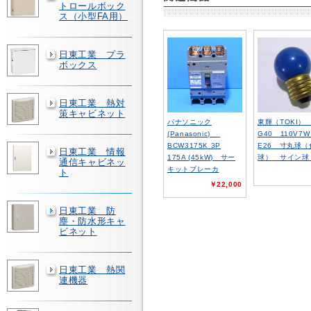
トロールボック
ス（小型FA用）
日東工業 プラ
ボックス
日東工業 熱対
策キャビネット
パナソニック
東輝（TOKI
(Panasonic)
G40 110V
BCW3175K 3P
E26 寸丸球（
日東工業 情報
175A (45kW) サー
球） サイン
通信キャビネッ
キットブレーカ
ト
￥22,000
日東工業 防
塵・防水形キャ
ビネット
日東工業 熱関
連機器