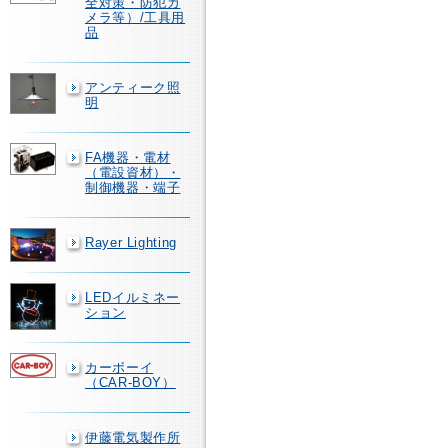
全対策・防犯カ
メラ等）/工具用
品
アンティーク照
明
FA機器・電材
（電設資材）・
制御機器・端子
Rayer Lighting
LEDイルミネー
ション
カーボーイ
（CAR-BOY）
伊藤電気製作所