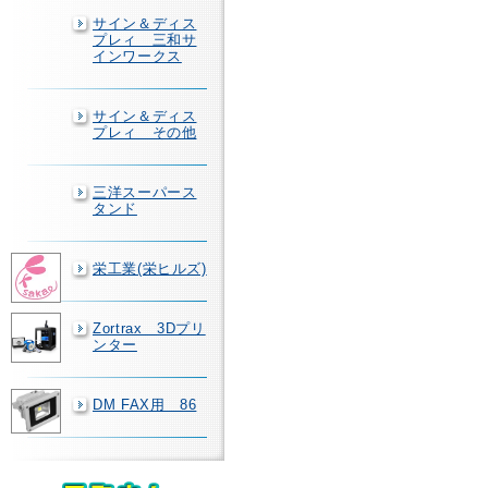
サイン＆ディス
プレィ 三和サ
インワークス
サイン＆ディス
プレィ その他
三洋スーパース
タンド
栄工業(栄ヒルズ)
Zortrax 3Dプリ
ンター
DM FAX用 86