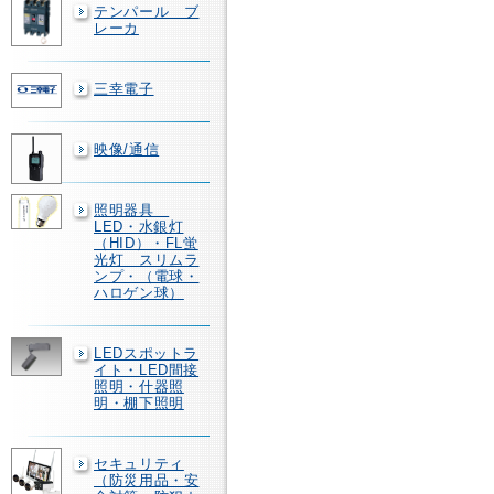
テンパール ブ
レーカ
三幸電子
映像/通信
照明器具
LED・水銀灯
（HID）・FL蛍
光灯 スリムラ
ンプ・（電球・
ハロゲン球）
LEDスポットラ
イト・LED間接
照明・什器照
明・棚下照明
セキュリティ
（防災用品・安