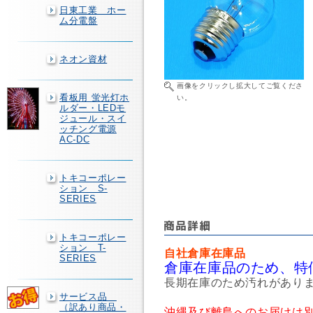
日東工業 ホー
ム分電盤
ネオン資材
画像をクリックし拡大してご覧くださ
看板用 蛍光灯ホ
い。
ルダー・LEDモ
ジュール・スイ
ッチング電源
AC-DC
トキコーポレー
ション S-
SERIES
トキコーポレー
ション T-
自社倉庫在庫品
SERIES
倉庫在庫品のため、特
長期在庫のため汚れがあり
サービス品
（訳あり商品・
沖縄及び離島へのお届けは