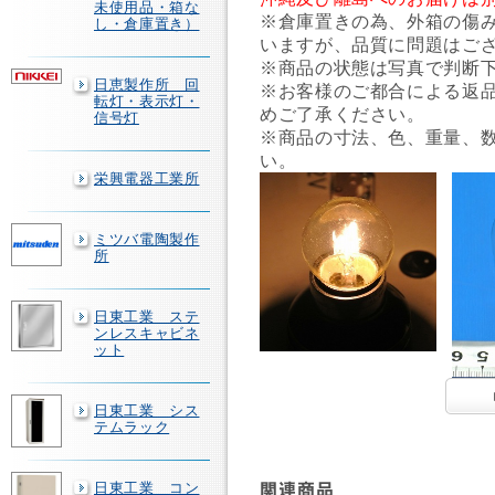
未使用品・箱な
※倉庫置きの為、外箱の傷
し・倉庫置き）
いますが、品質に問題はご
※商品の状態は写真で判断
日恵製作所 回
※お客様のご都合による返
転灯・表示灯・
めご了承ください。
信号灯
※商品の寸法、色、重量、
い。
栄興電器工業所
ミツバ電陶製作
所
日東工業 ステ
ンレスキャビネ
ット
日東工業 シス
テムラック
日東工業 コン