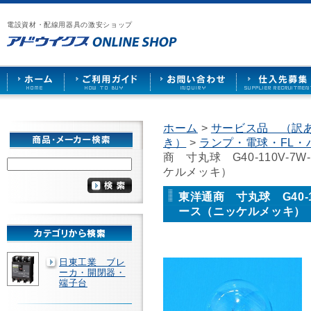
漏
ア
ご
お
仕
電
ド
利
問
入
ブ
電設資材・配線用器具の激安ショップ
ウ
用
い
先
レ
イ
ガ
合
募
ー
ク
イ
わ
集
カ
ス
ド
せ
ー
HOME
や
照
明
ソ
ホーム
>
サービス品 （訳
ケ
き）
>
ランプ・電球・FL
ッ
ト
商 寸丸球 G40-110V-
な
ケルメッキ）
ど
を
東洋通商 寸丸球 G40-1
激
ース（ニッケルメッキ）
安
で
販
売
日東工業 ブレ
ーカ・開閉器・
端子台