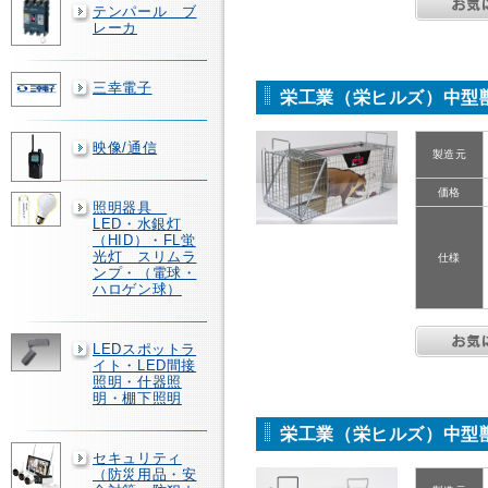
テンパール ブ
レーカ
三幸電子
栄工業（栄ヒルズ）中型獣捕獲
映像/通信
製造元
価格
照明器具
LED・水銀灯
（HID）・FL蛍
光灯 スリムラ
仕様
ンプ・（電球・
ハロゲン球）
LEDスポットラ
イト・LED間接
照明・什器照
明・棚下照明
栄工業（栄ヒルズ）中型獣捕獲
セキュリティ
（防災用品・安