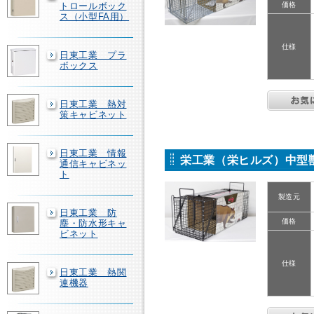
トロールボック
価格
ス（小型FA用）
仕様
日東工業 プラ
ボックス
日東工業 熱対
策キャビネット
日東工業 情報
栄工業（栄ヒルズ）中型獣捕獲
通信キャビネッ
ト
製造元
日東工業 防
価格
塵・防水形キャ
ビネット
仕様
日東工業 熱関
連機器