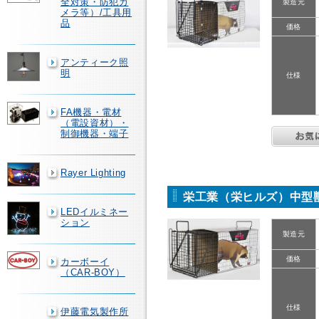
全対策・防犯カ
製造元
メラ等）/工具用
品
価格
アンティーク照
明
仕様
FA機器・電材
（電設資材）・
制御機器・端子
Rayer Lighting
栄工業（栄ヒルズ）中型獣捕獲
LEDイルミネー
ション
製造元
価格
カーボーイ
（CAR-BOY）
仕様
伊藤電気製作所