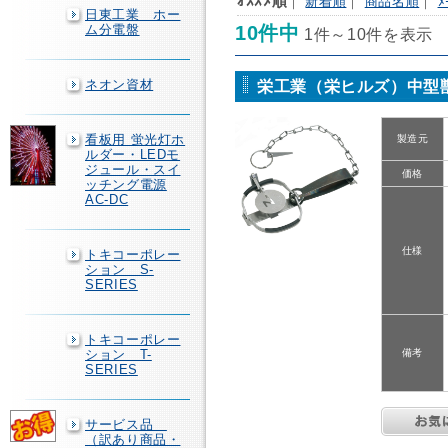
ｵｽｽﾒ順
｜
新着順
｜
商品名順
｜
ﾒ
日東工業 ホー
ム分電盤
10件中
1件～10件を表示
ネオン資材
栄工業（栄ヒルズ）中型獣捕獲
看板用 蛍光灯ホ
製造元
ルダー・LEDモ
ジュール・スイ
価格
ッチング電源
AC-DC
仕様
トキコーポレー
ション S-
SERIES
トキコーポレー
ション T-
備考
SERIES
サービス品
（訳あり商品・