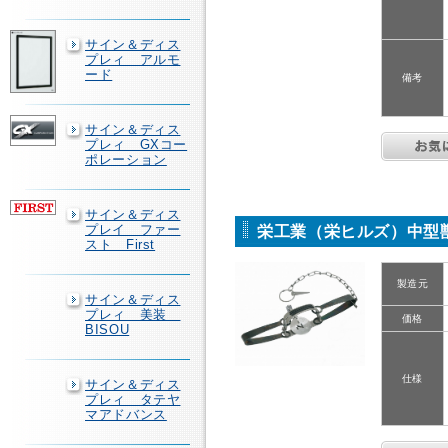
サイン＆ディス
プレィ アルモ
ード
備考
サイン＆ディス
プレィ GXコー
ポレーション
サイン＆ディス
プレイ ファー
栄工業（栄ヒルズ）中型獣捕獲
スト First
製造元
サイン＆ディス
プレィ 美装
価格
BISOU
仕様
サイン＆ディス
プレィ タテヤ
マアドバンス