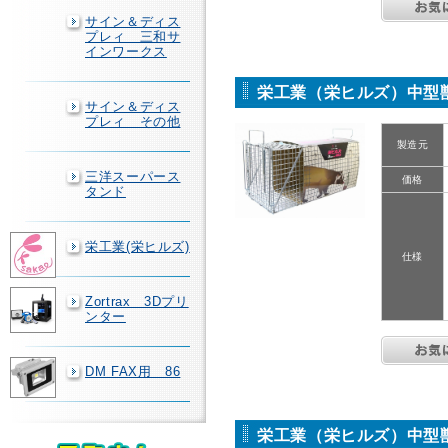
サイン＆ディス
プレィ 三和サ
インワークス
栄工業（栄ヒルズ）中型獣捕獲
サイン＆ディス
プレィ その他
製造元
三洋スーパース
価格
タンド
栄工業(栄ヒルズ)
仕様
Zortrax 3Dプリ
ンター
DM FAX用 86
栄工業（栄ヒルズ）中型獣捕獲