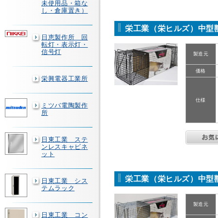
未使用品・箱な
し・倉庫置き）
栄工業（栄ヒルズ）中型獣捕獲
日恵製作所 回
転灯・表示灯・
信号灯
製造元
価格
栄興電器工業所
仕様
ミツバ電陶製作
所
日東工業 ステ
ンレスキャビネ
ット
栄工業（栄ヒルズ）中型獣捕獲
日東工業 シス
テムラック
製造元
日東工業 コン