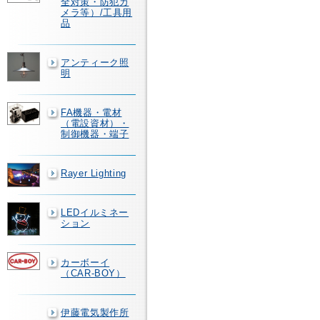
全対策・防犯カ
メラ等）/工具用
品
アンティーク照
明
FA機器・電材
（電設資材）・
制御機器・端子
Rayer Lighting
LEDイルミネー
ション
カーボーイ
（CAR-BOY）
伊藤電気製作所