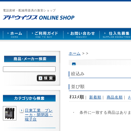
漏
ア
ご
お
仕
電
ド
利
問
入
ブ
電設資材・配線用器具の激安ショップ
ウ
用
い
先
レ
イ
ガ
合
募
ー
ク
イ
わ
集
カ
ス
ド
せ
ー
HOME
や
照
明
ソ
ホーム
>
>
ケ
ッ
ト
な
絞込み
ど
を
激
並び順
安
で
ｵｽｽﾒ順
｜
新着順
｜
商品名順
｜
ﾒ
販
売
日東工業 ブレ
・ 条件に一致する商品はあり
ーカ・開閉器・
端子台