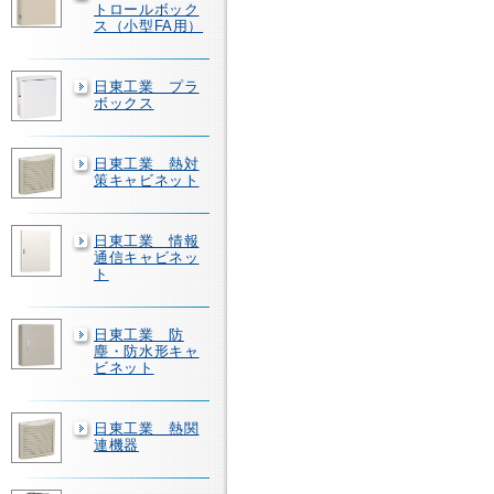
トロールボック
ス（小型FA用）
日東工業 プラ
ボックス
日東工業 熱対
策キャビネット
日東工業 情報
通信キャビネッ
ト
日東工業 防
塵・防水形キャ
ビネット
日東工業 熱関
連機器