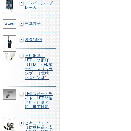
テンパール ブ
レーカ
三幸電子
映像/通信
照明器具
LED・水銀灯
（HID）・FL蛍
光灯 スリムラ
ンプ・（電球・
ハロゲン球）
LEDスポットラ
イト・LED間接
照明・什器照
明・棚下照明
セキュリティ
（防災用品・安