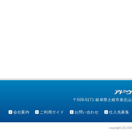
〒509-5171 岐阜県土岐市泉北山町4-1
会社案内
ご利用ガイド
お問い合わせ
仕入先募集
copyright (C) AD