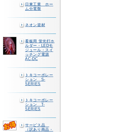
日東工業 ホー
ム分電盤
ネオン資材
看板用 蛍光灯ホ
ルダー・LEDモ
ジュール・スイ
ッチング電源
AC-DC
トキコーポレー
ション S-
SERIES
トキコーポレー
ション T-
SERIES
サービス品
（訳あり商品・