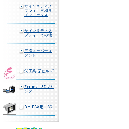
サイン＆ディス
プレィ 三和サ
インワークス
サイン＆ディス
プレィ その他
三洋スーパース
タンド
栄工業(栄ヒルズ)
Zortrax 3Dプリ
ンター
DM FAX用 86