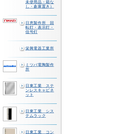
未使用品・箱な
し・倉庫置き）
日恵製作所 回
転灯・表示灯・
信号灯
栄興電器工業所
ミツバ電陶製作
所
日東工業 ステ
ンレスキャビネ
ット
日東工業 シス
テムラック
日東工業 コン