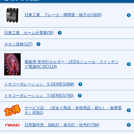
日東工業 ブレーカ・開閉器・端子台(1828)
日東工業 ホーム分電盤(35)
ネオン資材(127)
看板用 蛍光灯ホルダー・LEDモジュール・スイッチン
グ電源AC-DC(124)
トキコーポレーション S-SERIES(898)
トキコーポレーション T-SERIES(793)
サービス品 （訳あり商品・未使用品・箱なし・倉庫置
き）(6361)
日恵製作所 回転灯・表示灯・信号灯(784)