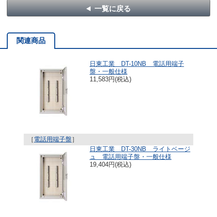
一覧に戻る
関連商品
日東工業 DT-10NB 電話用端子
盤・一般仕様
11,583円(税込)
［
電話用端子盤
］
日東工業 DT-30NB ライトベージ
ュ 電話用端子盤・一般仕様
19,404円(税込)