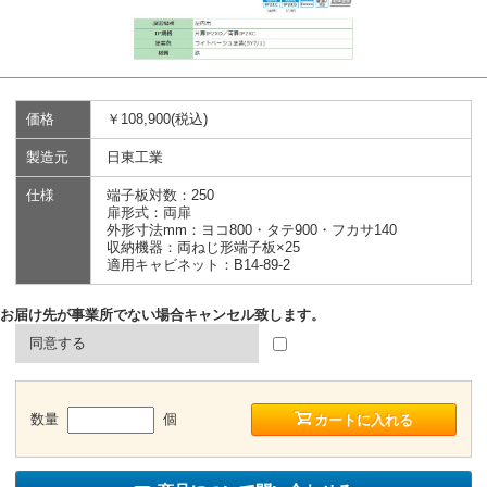
価格
￥108,900(税込)
製造元
日東工業
仕様
端子板対数：250
扉形式：両扉
外形寸法mm：ヨコ800・タテ900・フカサ140
収納機器：両ねじ形端子板×25
適用キャビネット：B14-89-2
お届け先が事業所でない場合キャンセル致します。
同意する
数量
個
カートに入れる