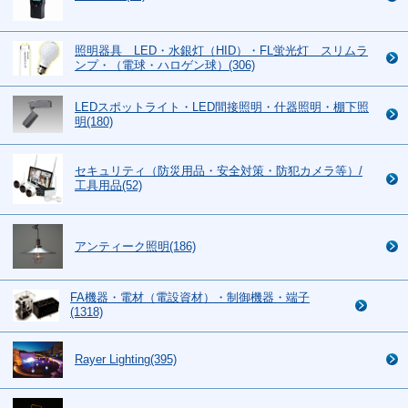
照明器具 LED・水銀灯（HID）・FL蛍光灯 スリムラ
ンプ・（電球・ハロゲン球）(306)
LEDスポットライト・LED間接照明・什器照明・棚下照
明(180)
セキュリティ（防災用品・安全対策・防犯カメラ等）/
工具用品(52)
アンティーク照明(186)
FA機器・電材（電設資材）・制御機器・端子
(1318)
Rayer Lighting(395)