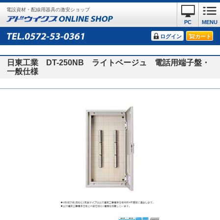
電設資材・配線用器具の激安ショップ
PC
MENU
ログイン
カート
日東工業 DT-250NB ライトベージュ 電話用端子盤・
一般仕様