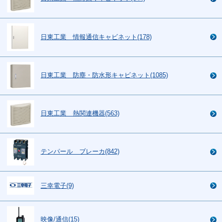
日東工業 情報通信キャビネット(178)
日東工業 防塵・防水形キャビネット(1085)
日東工業 熱関連機器(563)
テンパール ブレーカ(842)
三幸電子(9)
映像/通信(15)