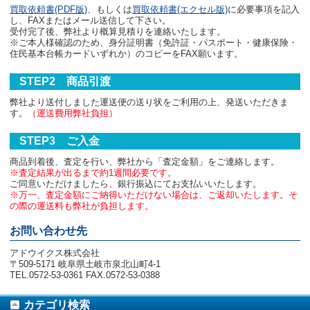
買取依頼書(PDF版)
、もしくは
買取依頼書(エクセル版)
に必要事項を記入
し、FAXまたはメール送信して下さい。
受付完了後、弊社より概算見積りを連絡いたします。
※ご本人様確認のため、身分証明書（免許証・パスポート・健康保険・
住民基本台帳カードいずれか）のコピーをFAX願います。
STEP2 商品引渡
弊社より送付しました運送便の送り状をご利用の上、発送いただきま
す。
（運送費用弊社負担）
STEP3 ご入金
商品到着後、査定を行い、弊社から「査定金額」をご連絡します。
※査定結果が出るまで約1週間必要です。
ご同意いただけましたら、銀行振込にてお支払いいたします。
※万一、査定金額にご納得いただけない場合は、ご返却いたします。そ
の際の運送料も弊社が負担します。
お問い合わせ先
アドウイクス株式会社
〒509-5171 岐阜県土岐市泉北山町4-1
TEL.0572-53-0361 FAX.0572-53-0388
カテゴリ検索