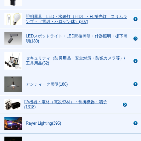
照明器具 LED・水銀灯（HID）・FL蛍光灯 スリムラ
ンプ・（電球・ハロゲン球）(307)
LEDスポットライト・LED間接照明・什器照明・棚下照
明(180)
セキュリティ（防災用品・安全対策・防犯カメラ等）/
工具用品(52)
アンティーク照明(186)
FA機器・電材（電設資材）・制御機器・端子
(1318)
Rayer Lighting(395)