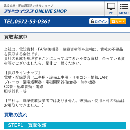
電設資材・配線用器具の激安ショップ
PC
MENU
ログイン
カート
買取実施中
当社は、電設資材・FA/制御機器・建築資材等を主軸に、貴社の不要品
を買取する会社です。
貴社の倉庫を整理することによって出てきた不要な資材、余っている資
材等がございましたら、是非ご一報ください。
【買取ラインナップ】
電材・配線器具（工事用・設備工事用・リモコン・情報/LAN）
ブレーカ・漏電遮断器・電磁開閉器/接触器・制御機器
CD管・配線管類・電線
照明器具・等
【当社は、廃棄物取扱業者ではありません。破損品・使用不可の商品は
お引取りできません。】
買取の流れ
STEP1 買取依頼