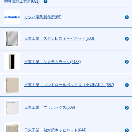
栄興電器工業所(691)
ミツバ電陶製作所(69)
日東工業 ステンレスキャビネット(683)
日東工業 システムラック(2188)
日東工業 コントロールボックス（小型FA用）(687)
日東工業 プラボックス(509)
日東工業 熱対策キャビネット(644)