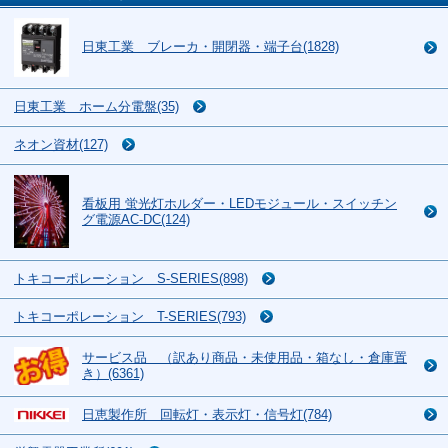
日東工業 ブレーカ・開閉器・端子台(1828)
日東工業 ホーム分電盤(35)
ネオン資材(127)
看板用 蛍光灯ホルダー・LEDモジュール・スイッチン
グ電源AC-DC(124)
トキコーポレーション S-SERIES(898)
トキコーポレーション T-SERIES(793)
サービス品 （訳あり商品・未使用品・箱なし・倉庫置
き）(6361)
日恵製作所 回転灯・表示灯・信号灯(784)