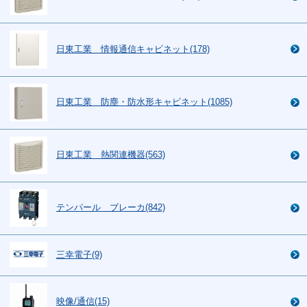
日東工業 情報通信キャビネット(178)
日東工業 防塵・防水形キャビネット(1085)
日東工業 熱関連機器(563)
テンパール ブレーカ(842)
三幸電子(9)
映像/通信(15)