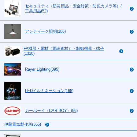
セキュリティ（防災用品・安全対策・防犯カメラ等）/
工具用品(52)
アンティーク照明(186)
FA機器・電材（電設資材）・制御機器・端子
(1318)
Rayer Lighting(395)
LEDイルミネーション(168)
カーボーイ（CAR-BOY）(86)
伊藤電気製作所(365)