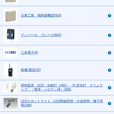
日東工業 熱関連機器(563)
テンパール ブレーカ(842)
三幸電子(9)
映像/通信(15)
照明器具 LED・水銀灯（HID）・FL蛍光灯 スリムラ
ンプ・（電球・ハロゲン球）(306)
LEDスポットライト・LED間接照明・什器照明・棚下照
明(180)