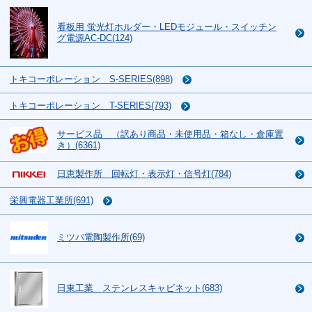
看板用 蛍光灯ホルダー・LEDモジュール・スイッチン
グ電源AC-DC(124)
トキコーポレーション S-SERIES(898)
トキコーポレーション T-SERIES(793)
サービス品 （訳あり商品・未使用品・箱なし・倉庫置
き）(6361)
日恵製作所 回転灯・表示灯・信号灯(784)
栄興電器工業所(691)
ミツバ電陶製作所(69)
日東工業 ステンレスキャビネット(683)