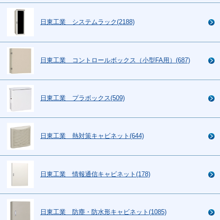
日東工業 システムラック(2188)
日東工業 コントロールボックス（小型FA用）(687)
日東工業 プラボックス(509)
日東工業 熱対策キャビネット(644)
日東工業 情報通信キャビネット(178)
日東工業 防塵・防水形キャビネット(1085)