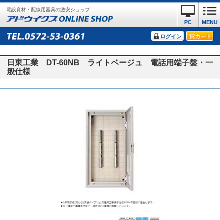
電設資材・配線用器具の激安ショップ
PC
MENU
ログイン
カート
日東工業 DT-60NB ライトベージュ 電話用端子盤・一
般仕様