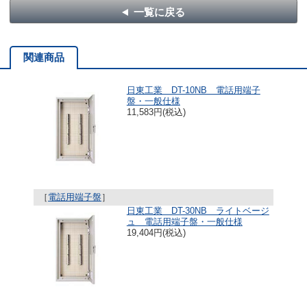
一覧に戻る
関連商品
日東工業 DT-10NB 電話用端子
盤・一般仕様
11,583円(税込)
［
電話用端子盤
］
日東工業 DT-30NB ライトベージ
ュ 電話用端子盤・一般仕様
19,404円(税込)