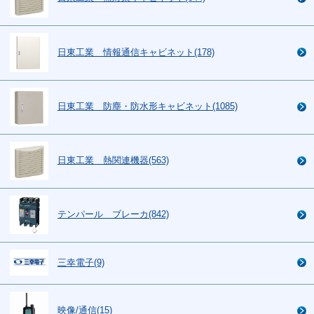
日東工業 情報通信キャビネット(178)
日東工業 防塵・防水形キャビネット(1085)
日東工業 熱関連機器(563)
テンパール ブレーカ(842)
三幸電子(9)
映像/通信(15)