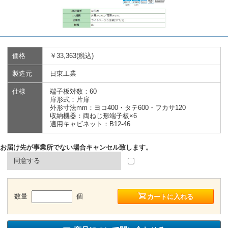
価格
￥33,363(税込)
製造元
日東工業
仕様
端子板対数：60
扉形式：片扉
外形寸法mm：ヨコ400・タテ600・フカサ120
収納機器：両ねじ形端子板×6
適用キャビネット：B12-46
お届け先が事業所でない場合キャンセル致します。
同意する
数量
個
カートに入れる