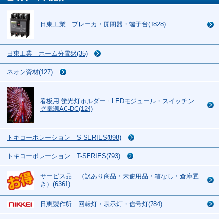
日東工業 ブレーカ・開閉器・端子台(1828)
日東工業 ホーム分電盤(35)
ネオン資材(127)
看板用 蛍光灯ホルダー・LEDモジュール・スイッチン
グ電源AC-DC(124)
トキコーポレーション S-SERIES(898)
トキコーポレーション T-SERIES(793)
サービス品 （訳あり商品・未使用品・箱なし・倉庫置
き）(6361)
日恵製作所 回転灯・表示灯・信号灯(784)