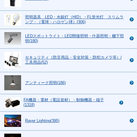
照明器具 LED・水銀灯（HID）・FL蛍光灯 スリムラ
ンプ・（電球・ハロゲン球）(306)
LEDスポットライト・LED間接照明・什器照明・棚下照
明(180)
セキュリティ（防災用品・安全対策・防犯カメラ等）/
工具用品(52)
アンティーク照明(186)
FA機器・電材（電設資材）・制御機器・端子
(1318)
Rayer Lighting(395)