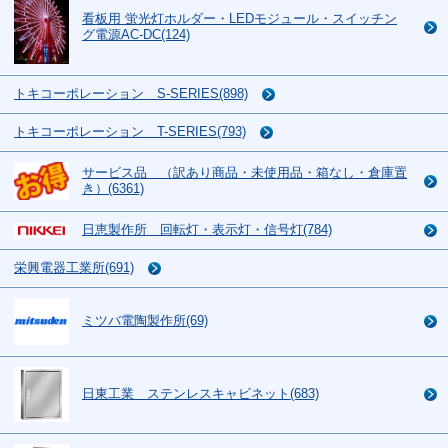
看板用 蛍光灯ホルダー・LEDモジュール・スイッチン
グ電源AC-DC(124)
トキコーポレーション S-SERIES(898)
トキコーポレーション T-SERIES(793)
サービス品 （訳あり商品・未使用品・箱なし・倉庫置
き）(6361)
日恵製作所 回転灯・表示灯・信号灯(784)
栄興電器工業所(691)
ミツバ電陶製作所(69)
日東工業 ステンレスキャビネット(683)