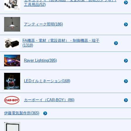
工具用品(52)
アンティーク照明(186)
FA機器・電材（電設資材）・制御機器・端子
(1318)
Rayer Lighting(395)
LEDイルミネーション(168)
カーボーイ（CAR-BOY）(86)
伊藤電気製作所(365)