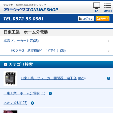
電設資材・配線用器具の激安ショップ
PC
MENU
ログイン
カート
日東工業 ホーム分電盤
感震ブレーカー対応(35)
HCD-MG 感震機能付（ドア付）(35)
カテゴリ検索
日東工業 ブレーカ・開閉器・端子台(1828)
日東工業 ホーム分電盤(35)
ネオン資材(127)