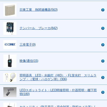
日東工業 熱関連機器(563)
テンパール ブレーカ(842)
三幸電子(9)
映像/通信(15)
照明器具 LED・水銀灯（HID）・FL蛍光灯 スリムラ
ンプ・（電球・ハロゲン球）(306)
LEDスポットライト・LED間接照明・什器照明・棚下照
明(180)
セキュリティ（防災用品・安全対策・防犯カメラ等）/