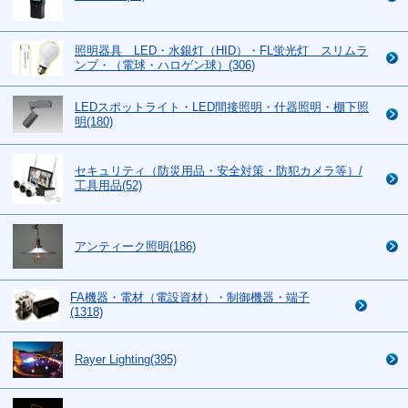
照明器具 LED・水銀灯（HID）・FL蛍光灯 スリムラ
ンプ・（電球・ハロゲン球）(306)
LEDスポットライト・LED間接照明・什器照明・棚下照
明(180)
セキュリティ（防災用品・安全対策・防犯カメラ等）/
工具用品(52)
アンティーク照明(186)
FA機器・電材（電設資材）・制御機器・端子
(1318)
Rayer Lighting(395)