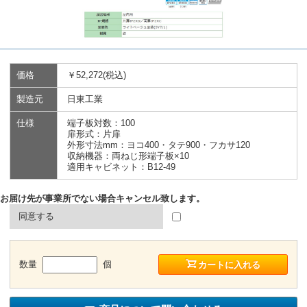
価格
￥52,272(税込)
製造元
日東工業
仕様
端子板対数：100
扉形式：片扉
外形寸法mm：ヨコ400・タテ900・フカサ120
収納機器：両ねじ形端子板×10
適用キャビネット：B12-49
お届け先が事業所でない場合キャンセル致します。
同意する
数量
個
カートに入れる