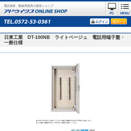
電設資材・配線用器具の激安ショップ
PC
MENU
ログイン
カート
日東工業 DT-100NB ライトベージュ 電話用端子盤・
一般仕様