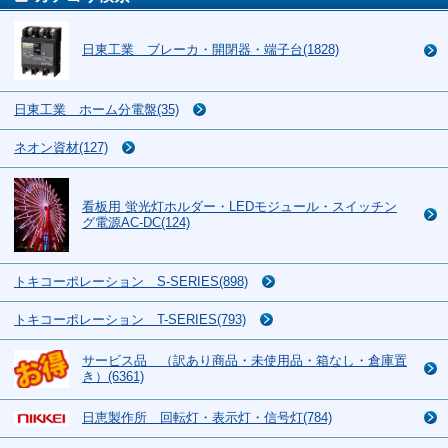
日東工業 ブレーカ・開閉器・端子台(1828)
日東工業 ホーム分電盤(35)
ネオン資材(127)
看板用 蛍光灯ホルダー・LEDモジュール・スイッチン
グ電源AC-DC(124)
トキコーポレーション S-SERIES(898)
トキコーポレーション T-SERIES(793)
サービス品 （訳あり商品・未使用品・箱なし・倉庫置
き）(6361)
日恵製作所 回転灯・表示灯・信号灯(784)