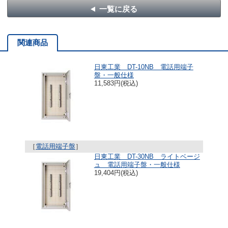
一覧に戻る
関連商品
日東工業 DT-10NB 電話用端子
盤・一般仕様
11,583円(税込)
［
電話用端子盤
］
日東工業 DT-30NB ライトベージ
ュ 電話用端子盤・一般仕様
19,404円(税込)