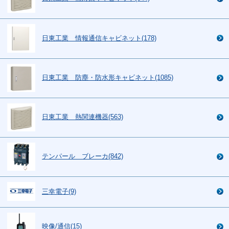
日東工業 情報通信キャビネット(178)
日東工業 防塵・防水形キャビネット(1085)
日東工業 熱関連機器(563)
テンパール ブレーカ(842)
三幸電子(9)
映像/通信(15)