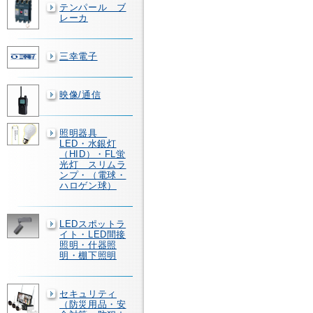
テンパール ブ
レーカ
三幸電子
映像/通信
照明器具
LED・水銀灯
（HID）・FL蛍
光灯 スリムラ
ンプ・（電球・
ハロゲン球）
LEDスポットラ
イト・LED間接
照明・什器照
明・棚下照明
セキュリティ
（防災用品・安