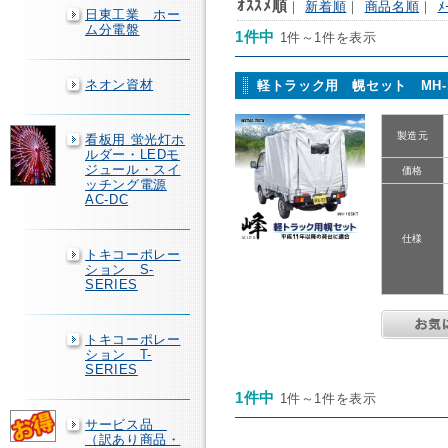
ｵｽｽﾒ順
｜
新着順
｜
商品名順
｜
ﾒ
日東工業 ホー
ム分電盤
1件中
1件～1件を表示
ネオン資材
軽トラック用 幌セット MH-
製造元
看板用 蛍光灯ホ
ルダー・LEDモ
ジュール・スイ
価格
ッチング電源
AC-DC
仕様
トキコーポレー
ション S-
SERIES
トキコーポレー
ション T-
SERIES
1件中
1件～1件を表示
サービス品
（訳あり商品・