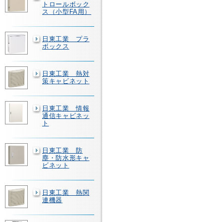
トロールボック
ス（小型FA用）
日東工業 プラ
ボックス
日東工業 熱対
策キャビネット
日東工業 情報
通信キャビネッ
ト
日東工業 防
塵・防水形キャ
ビネット
日東工業 熱関
連機器