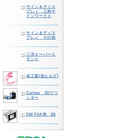
サイン＆ディス
プレィ 三和サ
インワークス
サイン＆ディス
プレィ その他
三洋スーパース
タンド
栄工業(栄ヒルズ)
Zortrax 3Dプリ
ンター
DM FAX用 86