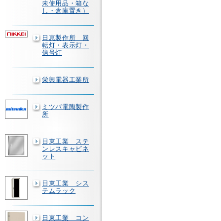
未使用品・箱な
し・倉庫置き）
日恵製作所 回
転灯・表示灯・
信号灯
栄興電器工業所
ミツバ電陶製作
所
日東工業 ステ
ンレスキャビネ
ット
日東工業 シス
テムラック
日東工業 コン