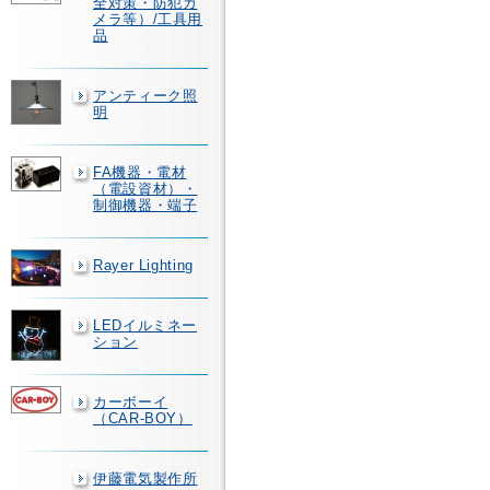
全対策・防犯カ
メラ等）/工具用
品
アンティーク照
明
FA機器・電材
（電設資材）・
制御機器・端子
Rayer Lighting
LEDイルミネー
ション
カーボーイ
（CAR-BOY）
伊藤電気製作所