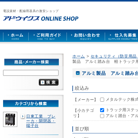
漏
ア
ご
お
仕
電
ド
利
問
入
ブ
電設資材・配線用器具の激安ショップ
ウ
用
い
先
レ
イ
ガ
合
募
ー
ク
イ
わ
集
カ
ス
ド
せ
ー
HOME
や
照
明
ソ
ホーム
>
セキュリティ（防災用品
ケ
製品 アルミ踏み台 軽トラック
ッ
ト
アルミ製品 アルミ踏み
な
ど
を
絞込み
激
安
メタルテック株式
【メーカー】
で
販
トラック用ステップ
売
【小カテゴ
リ】
アルミ踏台・アル
日東工業 ブレ
ーカ・開閉器・
端子台
並び順