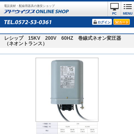
電設資材・配線用器具の激安ショップ
PC
MENU
ログイン
カート
レシップ 15KV 200V 60HZ 巻線式ネオン変圧器
（ネオントランス）