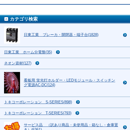
カテゴリ検索
日東工業 ブレーカ・開閉器・端子台(1828)
日東工業 ホーム分電盤(35)
ネオン資材(127)
看板用 蛍光灯ホルダー・LEDモジュール・スイッチン
グ電源AC-DC(124)
トキコーポレーション S-SERIES(898)
トキコーポレーション T-SERIES(793)
サービス品 （訳あり商品・未使用品・箱なし・倉庫置
き）(6361)