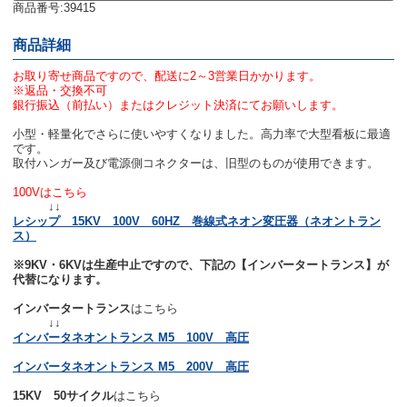
商品番号:39415
商品詳細
お取り寄せ商品ですので、配送に2～3営業日かかります。
※返品・交換不可
銀行振込（前払い）またはクレジット決済にてお願いします。
小型・軽量化でさらに使いやすくなりました。高力率で大型看板に最適
です。
取付ハンガー及び電源側コネクターは、旧型のものが使用できます。
100Vはこちら
↓↓
レシップ 15KV 100V 60HZ 巻線式ネオン変圧器（ネオントラン
ス）
※9KV・6KVは生産中止ですので、下記の【インバータートランス】が
代替になります。
インバータートランス
はこちら
↓↓
インバータネオントランス M5 100V 高圧
インバータネオントランス M5 200V 高圧
15KV 50サイクル
はこちら