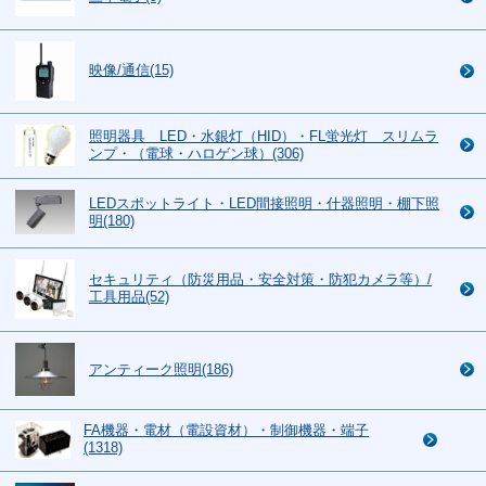
映像/通信(15)
照明器具 LED・水銀灯（HID）・FL蛍光灯 スリムラ
ンプ・（電球・ハロゲン球）(306)
LEDスポットライト・LED間接照明・什器照明・棚下照
明(180)
セキュリティ（防災用品・安全対策・防犯カメラ等）/
工具用品(52)
アンティーク照明(186)
FA機器・電材（電設資材）・制御機器・端子
(1318)