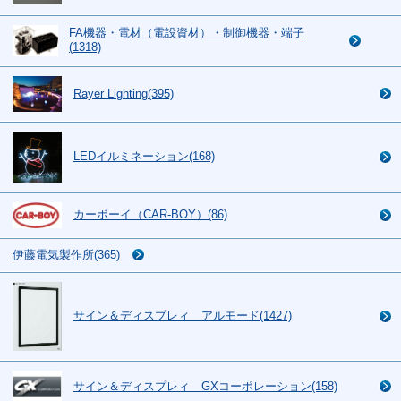
FA機器・電材（電設資材）・制御機器・端子
(1318)
Rayer Lighting(395)
LEDイルミネーション(168)
カーボーイ（CAR-BOY）(86)
伊藤電気製作所(365)
サイン＆ディスプレィ アルモード(1427)
サイン＆ディスプレィ GXコーポレーション(158)