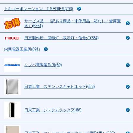
トキコーポレーション T-SERIES(793)
サービス品 （訳あり商品・未使用品・箱なし・倉庫置
き）(6361)
日恵製作所 回転灯・表示灯・信号灯(784)
栄興電器工業所(691)
ミツバ電陶製作所(69)
日東工業 ステンレスキャビネット(683)
日東工業 システムラック(2188)