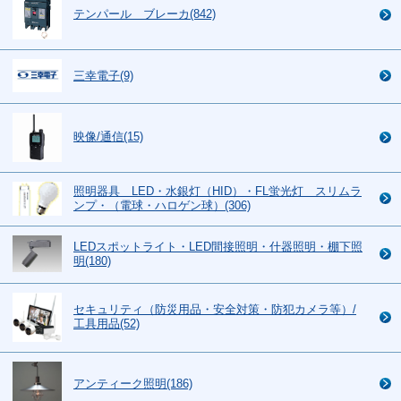
テンパール ブレーカ(842)
三幸電子(9)
映像/通信(15)
照明器具 LED・水銀灯（HID）・FL蛍光灯 スリムラ
ンプ・（電球・ハロゲン球）(306)
LEDスポットライト・LED間接照明・什器照明・棚下照
明(180)
セキュリティ（防災用品・安全対策・防犯カメラ等）/
工具用品(52)
アンティーク照明(186)