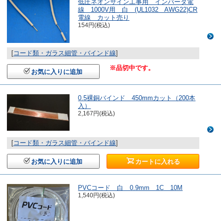
低圧ネオンサイン工事用 インバータ電
線 1000V用 白 (UL1032 AWG22)CR
電線 カット売り
154円(税込)
[
コード類・ガラス細管・バインド線
]
※品切中です。
お気に入りに追加
0.5裸銅バインド 450mmカット（200本
入）
2,167円(税込)
[
コード類・ガラス細管・バインド線
]
お気に入りに追加
カートに入れる
PVCコード 白 0.9mm 1C 10M
1,540円(税込)