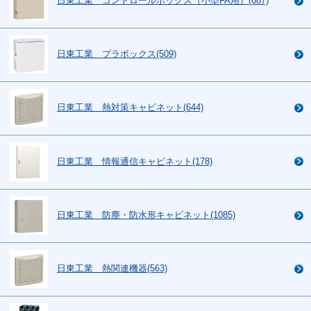
日東工業 コントロールボックス（小型FA用）(687)
日東工業 プラボックス(509)
日東工業 熱対策キャビネット(644)
日東工業 情報通信キャビネット(178)
日東工業 防塵・防水形キャビネット(1085)
日東工業 熱関連機器(563)