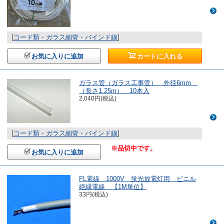
[
コード類・ガラス細管・バインド線
]
お気に入りに追加
カートに入れる
ガラス管（ガラス工事管） 外径6mm
（長さ1.25m） 10本入
2,040円(税込)
[
コード類・ガラス細管・バインド線
]
※品切中です。
お気に入りに追加
FL電線 1000V 蛍光放電灯用 ビニル
絶縁電線 【1M単位】
33円(税込)