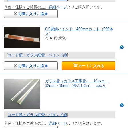
※色・仕様をご確認の上、
詳細ページ
よりご購入願います。
お気に入りに追加
0.6裸銅バインド 450mmカット（200本
入）
2,167円(税込)
[
コード類・ガラス細管・バインド線
]
お気に入りに追加
カートに入れる
ガラス管（ガラス工事管） 10ｍｍ・
13mm・15mm（長さ1.2m） 5本入
[
コード類・ガラス細管・バインド線
]
※色・仕様をご確認の上、
詳細ページ
よりご購入願います。