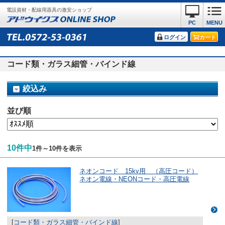
電設資材・配線用器具の激安ショップ
PC
MENU
ログイン
カート
コード類・ガラス細管・バインド線
絞込み
並び順
10件中
1件～10件を表示
ネオンコード 15kv用 （高圧コード）
ネオン電線・NEONコード・高圧電線
[
コード類・ガラス細管・バインド線
]