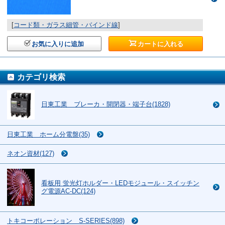
[
コード類・ガラス細管・バインド線
]
お気に入りに追加
カートに入れる
カテゴリ検索
日東工業 ブレーカ・開閉器・端子台(1828)
日東工業 ホーム分電盤(35)
ネオン資材(127)
看板用 蛍光灯ホルダー・LEDモジュール・スイッチン
グ電源AC-DC(124)
トキコーポレーション S-SERIES(898)