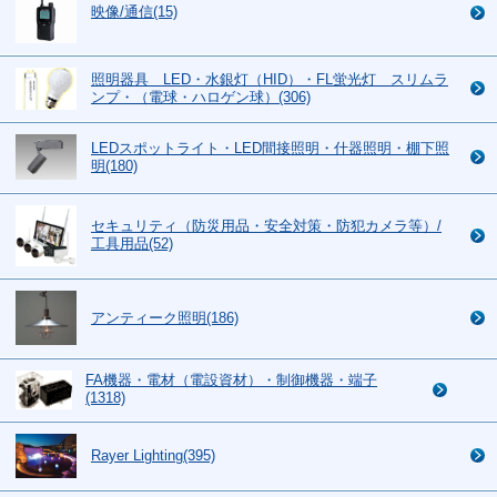
映像/通信(15)
照明器具 LED・水銀灯（HID）・FL蛍光灯 スリムラ
ンプ・（電球・ハロゲン球）(306)
LEDスポットライト・LED間接照明・什器照明・棚下照
明(180)
セキュリティ（防災用品・安全対策・防犯カメラ等）/
工具用品(52)
アンティーク照明(186)
FA機器・電材（電設資材）・制御機器・端子
(1318)
Rayer Lighting(395)