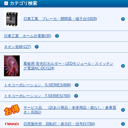
カテゴリ検索
日東工業 ブレーカ・開閉器・端子台(1828)
日東工業 ホーム分電盤(35)
ネオン資材(127)
看板用 蛍光灯ホルダー・LEDモジュール・スイッチン
グ電源AC-DC(124)
トキコーポレーション S-SERIES(898)
トキコーポレーション T-SERIES(793)
サービス品 （訳あり商品・未使用品・箱なし・倉庫置
き）(6361)
日恵製作所 回転灯・表示灯・信号灯(784)