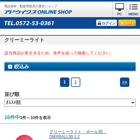
電設資材・配線用器具の激安ショップ
PC
MENU
ログイン
カート
クリーミーライト
該当商品が多すぎるため、条件を絞って検索してください。
絞込み
1
2
>>
並び順
16件中
1件～10件を表示
クリーミーライト・ボール30
DMXBALL30-1-2