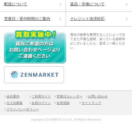
配送について
返品・交換について
営業日・受付時間のご案内
クレジット決済対応
貴社の倉庫を整理することによって出
てきた不要な資材、余っている資材等
がございましたら、是非ご一報くださ
い。
会社案内
ご利用ガイド
営業日カレンダー
お問い合わせ
仕入先募集
会員ログイン
会員登録
サイトマップ
プライバシーポリシー
copyright (C) ADWECS Co.Ltd., All Rights Reserved.