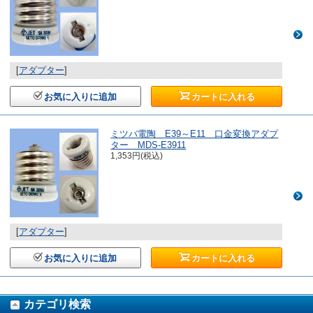
[
アダプター
]
お気に入りに追加
カートに入れる
ミツバ電陶 E39～E11 口金変換アダプ
ター MDS-E3911
1,353円(税込)
[
アダプター
]
お気に入りに追加
カートに入れる
カテゴリ検索