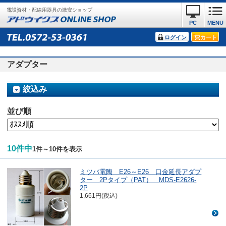
電設資材・配線用器具の激安ショップ
PC
MENU
ログイン
カート
アダプター
絞込み
並び順
10件中
1件～10件を表示
ミツバ電陶 E26～E26 口金延長アダプ
ター 2Pタイプ（PAT） MDS-E2626-
2P
1,661円(税込)