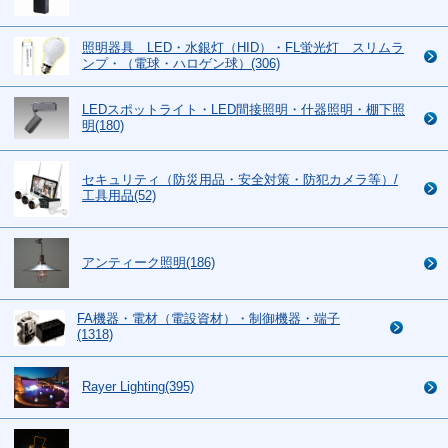
照明器具 LED・水銀灯（HID）・FL蛍光灯 スリムラ
ンプ・（電球・ハロゲン球）(306)
LEDスポットライト・LED間接照明・什器照明・棚下照
明(180)
セキュリティ（防災用品・安全対策・防犯カメラ等）/
工具用品(52)
アンティーク照明(186)
FA機器・電材（電設資材）・制御機器・端子
(1318)
Rayer Lighting(395)