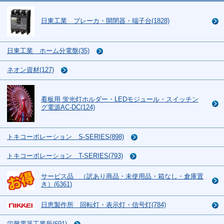
日東工業 ブレーカ・開閉器・端子台(1828)
日東工業 ホーム分電盤(35)
ネオン資材(127)
看板用 蛍光灯ホルダー・LEDモジュール・スイッチン
グ電源AC-DC(124)
トキコーポレーション S-SERIES(898)
トキコーポレーション T-SERIES(793)
サービス品 （訳あり商品・未使用品・箱なし・倉庫置
き）(6361)
日恵製作所 回転灯・表示灯・信号灯(784)
栄興電器工業所(691)