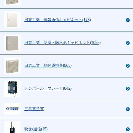
日東工業 情報通信キャビネット(178)
日東工業 防塵・防水形キャビネット(1085)
日東工業 熱関連機器(563)
テンパール ブレーカ(842)
三幸電子(9)
映像/通信(15)