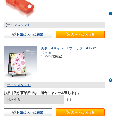
[
サインスタンド
]
お気に入りに追加
カートに入れる
美装 Aサイン Kブラック AK-B2
【両面】
18,040円(税込)
[
サインスタンド
]
お届け先が事業所でない場合キャンセル致します。
同意する
お気に入りに追加
カートに入れる