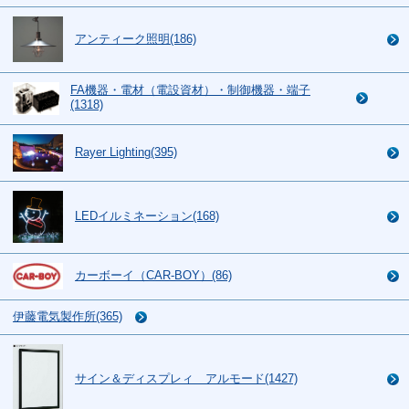
アンティーク照明(186)
FA機器・電材（電設資材）・制御機器・端子
(1318)
Rayer Lighting(395)
LEDイルミネーション(168)
カーボーイ（CAR-BOY）(86)
伊藤電気製作所(365)
サイン＆ディスプレィ アルモード(1427)