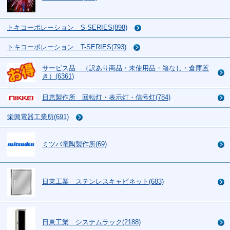
トキコーポレーション S-SERIES(898)
トキコーポレーション T-SERIES(793)
サービス品 （訳あり商品・未使用品・箱なし・倉庫置
き）(6361)
日恵製作所 回転灯・表示灯・信号灯(784)
栄興電器工業所(691)
ミツバ電陶製作所(69)
日東工業 ステンレスキャビネット(683)
日東工業 システムラック(2188)