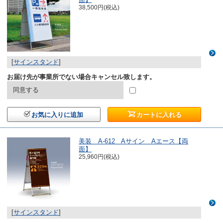
38,500円(税込)
[
サインスタンド
]
お届け先が事業所でない場合キャンセル致します。
同意する
お気に入りに追加
カートに入れる
美装 A-612 Aサイン Aエース【両
面】
25,960円(税込)
[
サインスタンド
]