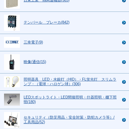
日東工業 熱関連機器(563)
テンパール ブレーカ(842)
三幸電子(9)
映像/通信(15)
照明器具 LED・水銀灯（HID）・FL蛍光灯 スリムラ
ンプ・（電球・ハロゲン球）(306)
LEDスポットライト・LED間接照明・什器照明・棚下照
明(180)
セキュリティ（防災用品・安全対策・防犯カメラ等）/
工具用品(52)