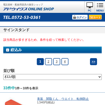
電設資材・配線用器具の激安ショップ
PC
MENU
ログイン
カート
サインスタンド
該当商品が多すぎるため、条件を絞って検索してください。
絞込み
1
2
3
4
>>
並び順
33件中
1件～10件を表示
美装 関取くん ウエイト 転倒防止
1,540円(税込)