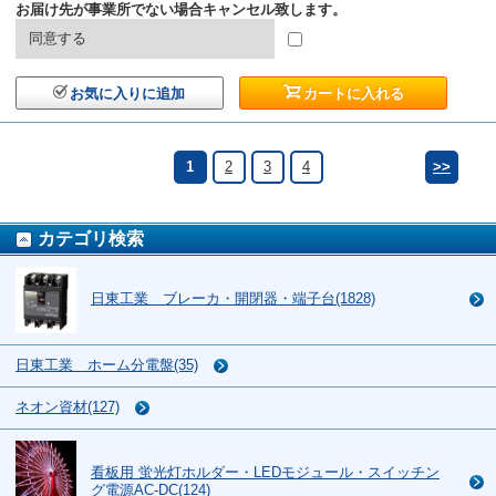
お届け先が事業所でない場合キャンセル致します。
同意する
お気に入りに追加
カートに入れる
1
2
3
4
>>
カテゴリ検索
日東工業 ブレーカ・開閉器・端子台(1828)
日東工業 ホーム分電盤(35)
ネオン資材(127)
看板用 蛍光灯ホルダー・LEDモジュール・スイッチン
グ電源AC-DC(124)