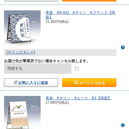
美装 AK-912 Aサイン Kブラック【両
面】
31,460円(税込)
[
サインスタンド
]
お届け先が事業所でない場合キャンセル致します。
同意する
お気に入りに追加
カートに入れる
美装 Aサイン Aエース B1【両面】
27,885円(税込)