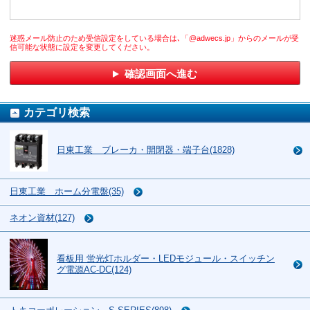
迷惑メール防止のため受信設定をしている場合は､「@adwecs.jp」からのメールが受
信可能な状態に設定を変更してください。
確認画面へ進む
カテゴリ検索
日東工業 ブレーカ・開閉器・端子台(1828)
日東工業 ホーム分電盤(35)
ネオン資材(127)
看板用 蛍光灯ホルダー・LEDモジュール・スイッチン
グ電源AC-DC(124)