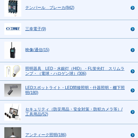
テンパール ブレーカ(842)
三幸電子(9)
映像/通信(15)
照明器具 LED・水銀灯（HID）・FL蛍光灯 スリムラ
ンプ・（電球・ハロゲン球）(306)
LEDスポットライト・LED間接照明・什器照明・棚下照
明(180)
セキュリティ（防災用品・安全対策・防犯カメラ等）/
工具用品(52)
アンティーク照明(186)