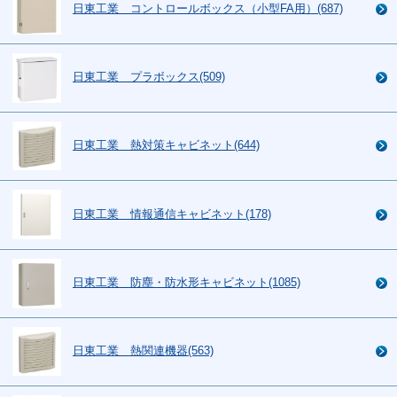
日東工業 コントロールボックス（小型FA用）(687)
日東工業 プラボックス(509)
日東工業 熱対策キャビネット(644)
日東工業 情報通信キャビネット(178)
日東工業 防塵・防水形キャビネット(1085)
日東工業 熱関連機器(563)