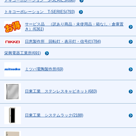
トキコーポレーション S-SERIES(898)
トキコーポレーション T-SERIES(793)
サービス品 （訳あり商品・未使用品・箱なし・倉庫置
き）(6361)
日恵製作所 回転灯・表示灯・信号灯(784)
栄興電器工業所(691)
ミツバ電陶製作所(69)
日東工業 ステンレスキャビネット(683)
日東工業 システムラック(2188)