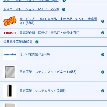
トキコーポレーション S-SERIES(898)
トキコーポレーション T-SERIES(793)
サービス品 （訳あり商品・未使用品・箱なし・倉庫置
き）(6361)
日恵製作所 回転灯・表示灯・信号灯(784)
栄興電器工業所(691)
ミツバ電陶製作所(69)
日東工業 ステンレスキャビネット(683)
日東工業 システムラック(2188)