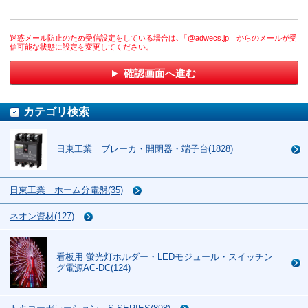
迷惑メール防止のため受信設定をしている場合は､「@adwecs.jp」からのメールが受
信可能な状態に設定を変更してください。
確認画面へ進む
カテゴリ検索
日東工業 ブレーカ・開閉器・端子台(1828)
日東工業 ホーム分電盤(35)
ネオン資材(127)
看板用 蛍光灯ホルダー・LEDモジュール・スイッチン
グ電源AC-DC(124)