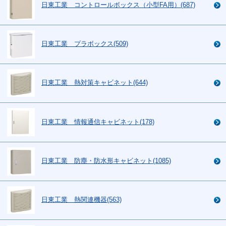
日東工業 コントロールボックス（小型FA用）(687)
日東工業 プラボックス(509)
日東工業 熱対策キャビネット(644)
日東工業 情報通信キャビネット(178)
日東工業 防塵・防水形キャビネット(1085)
日東工業 熱関連機器(563)