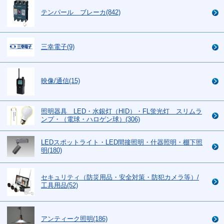
テンパール ブレーカ(842)
三幸電子(9)
映像/通信(15)
照明器具 LED・水銀灯（HID）・FL蛍光灯 スリムラ
ンプ・（電球・ハロゲン球）(306)
LEDスポットライト・LED間接照明・什器照明・棚下照
明(180)
セキュリティ（防災用品・安全対策・防犯カメラ等）/
工具用品(52)
アンティーク照明(186)