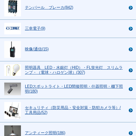
テンパール ブレーカ(842)
三幸電子(9)
映像/通信(15)
照明器具 LED・水銀灯（HID）・FL蛍光灯 スリムラ
ンプ・（電球・ハロゲン球）(307)
LEDスポットライト・LED間接照明・什器照明・棚下照
明(180)
セキュリティ（防災用品・安全対策・防犯カメラ等）/
工具用品(52)
アンティーク照明(186)