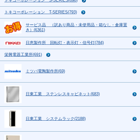
トキコーポレーション S-SERIES(898)
トキコーポレーション T-SERIES(793)
サービス品 （訳あり商品・未使用品・箱なし・倉庫置
き）(6361)
日恵製作所 回転灯・表示灯・信号灯(784)
栄興電器工業所(691)
ミツバ電陶製作所(69)
日東工業 ステンレスキャビネット(683)
日東工業 システムラック(2188)