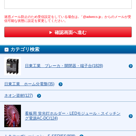
迷惑メール防止のため受信設定をしている場合は､「@adwecs.jp」からのメールが受
信可能な状態に設定を変更してください。
確認画面へ進む
カテゴリ検索
日東工業 ブレーカ・開閉器・端子台(1828)
日東工業 ホーム分電盤(35)
ネオン資材(127)
看板用 蛍光灯ホルダー・LEDモジュール・スイッチン
グ電源AC-DC(124)