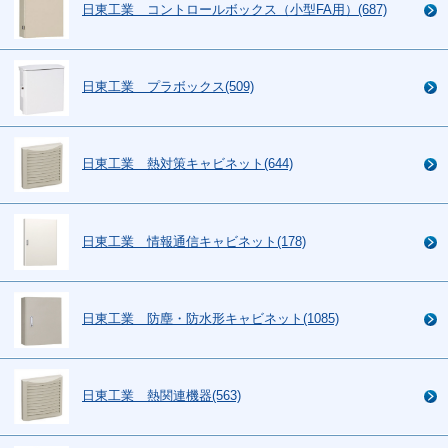
日東工業 コントロールボックス（小型FA用）(687)
日東工業 プラボックス(509)
日東工業 熱対策キャビネット(644)
日東工業 情報通信キャビネット(178)
日東工業 防塵・防水形キャビネット(1085)
日東工業 熱関連機器(563)