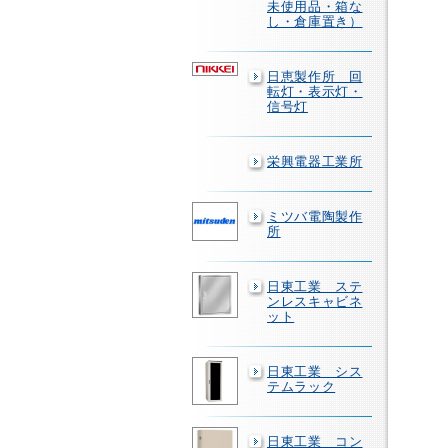
未使用品・箱な
し・倉庫置き）
日恵製作所 回
転灯・表示灯・
信号灯
栄興電器工業所
ミツバ電陶製作
所
日東工業 ステ
ンレスキャビネ
ット
日東工業 シス
テムラック
日東工業 コン