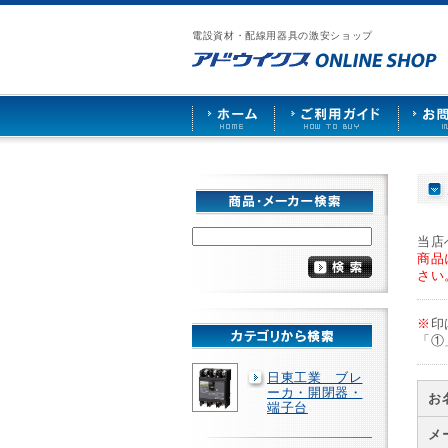
漏
お
ア
ご
お
仕
電
問
ド
利
問
入
ブ
電設資材・配線用器具の激安ショップ
い
ウ
用
い
先
レ
合
イ
ガ
合
募
ー
わ
ク
イ
わ
集
カ
せ
ス
ド
せ
ー
HOME
や
照
明
ソ
ケ
ッ
ト
な
当店
ど
商品
を
さい
激
安
※
印
で
「①
販
売
日東工業 ブレ
ーカ・開閉器・
お
端子台
メ