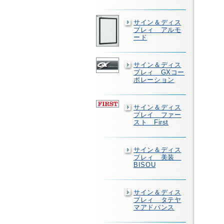
サイン＆ディス
プレィ アルモ
ード
サイン＆ディス
プレィ GXコー
ポレーション
サイン＆ディス
プレイ ファー
スト First
サイン＆ディス
プレィ 美装
BISOU
サイン＆ディス
プレィ タテヤ
マアドバンス