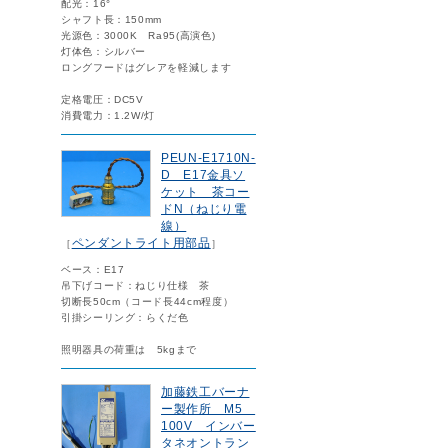
配光：16°
シャフト長：150mm
光源色：3000K Ra95(高演色)
灯体色：シルバー
ロングフードはグレアを軽減します
定格電圧：DC5V
消費電力：1.2W/灯
PEUN-E1710N-
D E17金具ソ
ケット 茶コー
ドN（ねじり電
線）
ペンダントライト用部品
［
］
ベース：E17
吊下げコード：ねじり仕様 茶
切断長50cm（コード長44cm程度）
引掛シーリング：らくだ色
照明器具の荷重は 5kgまで
加藤鉄工バーナ
ー製作所 M5
100V インバー
タネオントラン