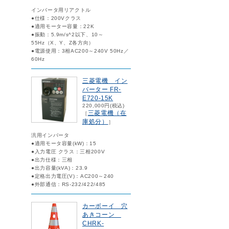
インバータ用リアクトル
●仕様：200Vクラス
●適用モーター容量：22K
●振動：5.9m/s^2以下、10～
55Hz（X、Y、Z各方向）
●電源使用：3相AC200～240V 50Hz／
60Hz
三菱電機 イン
バーター FR-
E720-15K
220,000円(税込)
三菱電機（在
［
庫処分）
］
汎用インバータ
●適用モータ容量(kW)：15
●入力電圧 クラス：三相200V
●出力仕様：三相
●出力容量(kVA)：23.9
●定格出力電圧(V)：AC200～240
●外部通信：RS-232/422/485
カーボーイ 穴
あきコーン
CHRK-