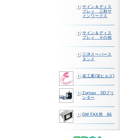
サイン＆ディス
プレィ 三和サ
インワークス
サイン＆ディス
プレィ その他
三洋スーパース
タンド
栄工業(栄ヒルズ)
Zortrax 3Dプリ
ンター
DM FAX用 86