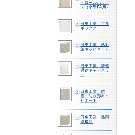
トロールボック
ス（小型FA用）
日東工業 プラ
ボックス
日東工業 熱対
策キャビネット
日東工業 情報
通信キャビネッ
ト
日東工業 防
塵・防水形キャ
ビネット
日東工業 熱関
連機器