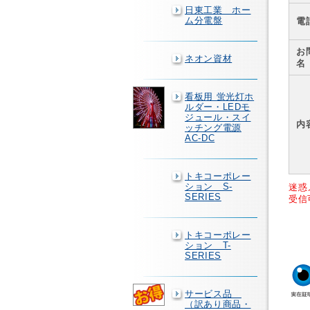
日東工業 ホー
ム分電盤
電
お
ネオン資材
名
看板用 蛍光灯ホ
ルダー・LEDモ
ジュール・スイ
内
ッチング電源
AC-DC
トキコーポレー
ション S-
迷惑
SERIES
受信
トキコーポレー
ション T-
SERIES
サービス品
（訳あり商品・