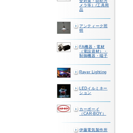
全対策・防犯カ
メラ等）/工具用
品
アンティーク照
明
FA機器・電材
（電設資材）・
制御機器・端子
Rayer Lighting
LEDイルミネー
ション
カーボーイ
（CAR-BOY）
伊藤電気製作所