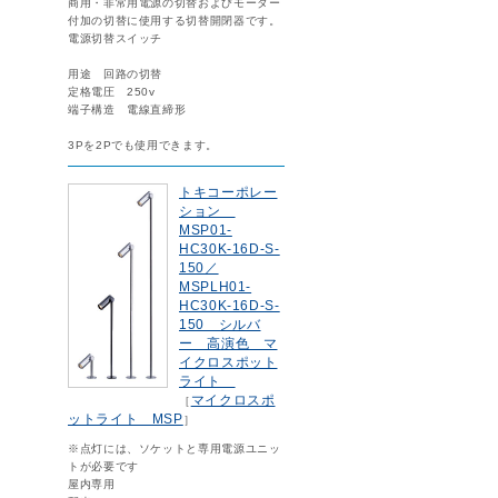
商用・非常用電源の切替およびモーター
付加の切替に使用する切替開閉器です。
電源切替スイッチ
用途 回路の切替
定格電圧 250v
端子構造 電線直締形
3Pを2Pでも使用できます。
トキコーポレー
ション
MSP01-
HC30K-16D-S-
150／
MSPLH01-
HC30K-16D-S-
150 シルバ
ー 高演色 マ
イクロスポット
ライト
マイクロスポ
［
ットライト MSP
］
※点灯には、ソケットと専用電源ユニッ
トが必要です
屋内専用