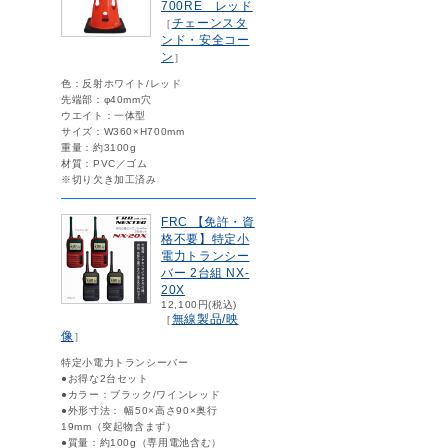
700RE レッド
チェーンスタ
［
ンド・安全コー
ン
］
色：反射ホワイト/レッド
先端部：φ40mm穴
ウエイト：一体型
サイズ：W360×H700mm
重量：約3100g
材質：PVC／ゴム
※切り欠き加工済み
FRC 【免許・資
格不要】特定小
電力トランシー
バー 2台組 NX-
20X
12,100円(税込)
無線製品/映
［
像
］
特定小電力トランシーバー
●お得な2台セット
●カラー：ブラック/ワインレッド
●外形寸法： 幅50×高さ90×奥行
19mm（突起物含まず）
●質量：約100g（専用電池含む）