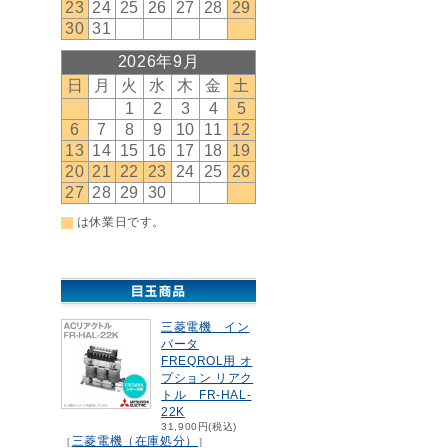
三菱電機 イン
バータ
FREQROL用 オ
プション リアク
トル FR-HAL-
22K
31,900円(税込)
三菱電機（在庫処分）
［
］