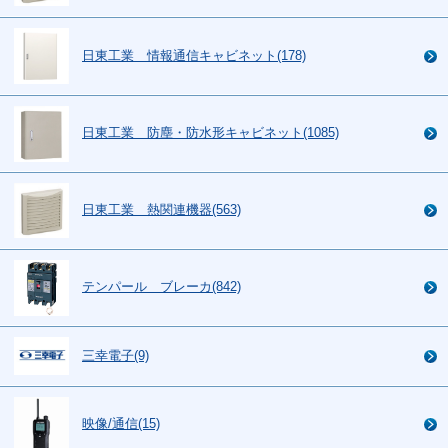
日東工業 情報通信キャビネット(178)
日東工業 防塵・防水形キャビネット(1085)
日東工業 熱関連機器(563)
テンパール ブレーカ(842)
三幸電子(9)
映像/通信(15)