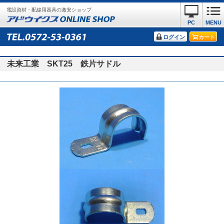
電設資材・配線用器具の激安ショップ
PC
MENU
ログイン
カート
未来工業 SKT25 鉄片サドル