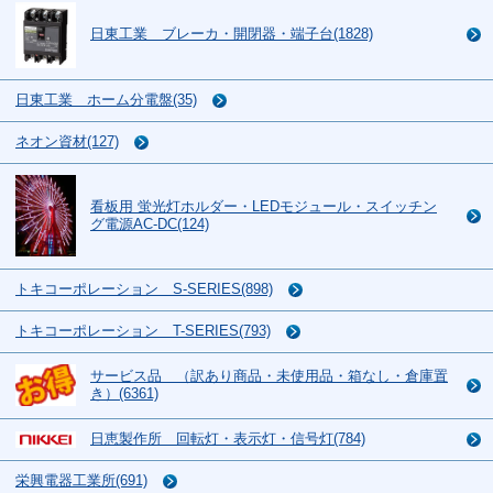
日東工業 ブレーカ・開閉器・端子台(1828)
日東工業 ホーム分電盤(35)
ネオン資材(127)
看板用 蛍光灯ホルダー・LEDモジュール・スイッチン
グ電源AC-DC(124)
トキコーポレーション S-SERIES(898)
トキコーポレーション T-SERIES(793)
サービス品 （訳あり商品・未使用品・箱なし・倉庫置
き）(6361)
日恵製作所 回転灯・表示灯・信号灯(784)
栄興電器工業所(691)