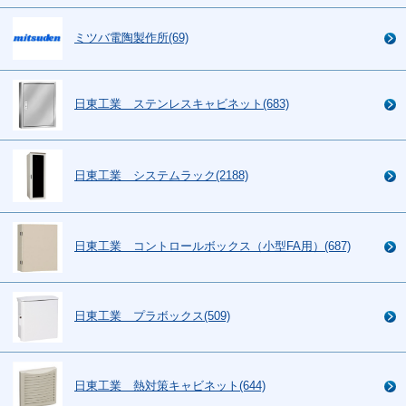
ミツバ電陶製作所(69)
日東工業 ステンレスキャビネット(683)
日東工業 システムラック(2188)
日東工業 コントロールボックス（小型FA用）(687)
日東工業 プラボックス(509)
日東工業 熱対策キャビネット(644)