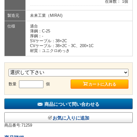
在庫数： 1個
製造元
未来工業（MIRAI)
仕様
適合
薄鋼：C-25
厚鋼：-
SVケーブル：38×2C
CVケーブル：38×2C・3C、200×1C
材質：ユニクロめっき
数量
個
カートに入れる
商品について問い合わせる
お気に入りに追加
商品番号:71259