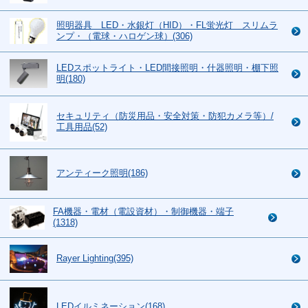
照明器具 LED・水銀灯（HID）・FL蛍光灯 スリムラ
ンプ・（電球・ハロゲン球）(306)
LEDスポットライト・LED間接照明・什器照明・棚下照
明(180)
セキュリティ（防災用品・安全対策・防犯カメラ等）/
工具用品(52)
アンティーク照明(186)
FA機器・電材（電設資材）・制御機器・端子
(1318)
Rayer Lighting(395)
LEDイルミネーション(168)