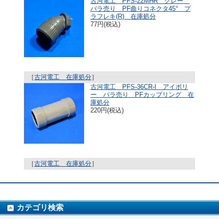
古河電工 PFS-22MHR グレー
バラ売り PF曲りコネクタ45° プ
ラフレキ(R) 在庫処分
77円(税込)
［
古河電工 在庫処分
］
古河電工 PFS-36CR-I アイボリ
ー バラ売り PFカップリング 在
庫処分
220円(税込)
［
古河電工 在庫処分
］
カテゴリ検索