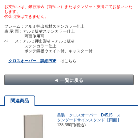
お支払いは、銀行振込（前払い）またはクレジット決済にてお願いいた
します。
代金引換はできません。
フレーム：アルミ押出形材ステンカラー仕上
表 示 面：アルミ板材ステンカラー仕上
両面使用可
ベ ー ス：アルミ押出形材＋アルミ板材
ステンカラー仕上
ボンデ鋼板ウエイト付、キャスター付
クロスオーバー 詳細PDF
はこちら
一覧に戻る
関連商品
美装 クロスオーバー D4515 ス
タンダードサインスタンド【両面】
138,380円(税込)