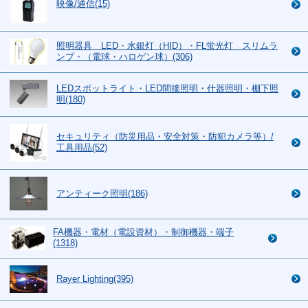
映像/通信(15)
照明器具 LED・水銀灯（HID）・FL蛍光灯 スリムラ
ンプ・（電球・ハロゲン球）(306)
LEDスポットライト・LED間接照明・什器照明・棚下照
明(180)
セキュリティ（防災用品・安全対策・防犯カメラ等）/
工具用品(52)
アンティーク照明(186)
FA機器・電材（電設資材）・制御機器・端子
(1318)
Rayer Lighting(395)