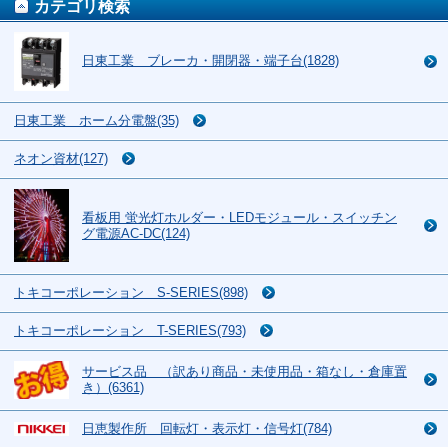
カテゴリ検索
日東工業 ブレーカ・開閉器・端子台(1828)
日東工業 ホーム分電盤(35)
ネオン資材(127)
看板用 蛍光灯ホルダー・LEDモジュール・スイッチン
グ電源AC-DC(124)
トキコーポレーション S-SERIES(898)
トキコーポレーション T-SERIES(793)
サービス品 （訳あり商品・未使用品・箱なし・倉庫置
き）(6361)
日恵製作所 回転灯・表示灯・信号灯(784)