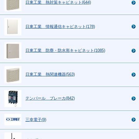
日東工業 熱対策キャビネット(644)
日東工業 情報通信キャビネット(178)
日東工業 防塵・防水形キャビネット(1085)
日東工業 熱関連機器(563)
テンパール ブレーカ(842)
三幸電子(9)