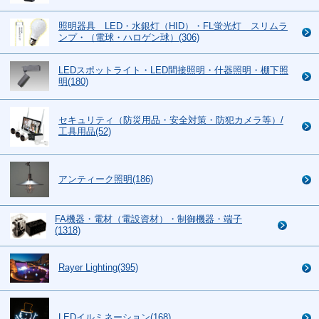
照明器具 LED・水銀灯（HID）・FL蛍光灯 スリムラ
ンプ・（電球・ハロゲン球）(306)
LEDスポットライト・LED間接照明・什器照明・棚下照
明(180)
セキュリティ（防災用品・安全対策・防犯カメラ等）/
工具用品(52)
アンティーク照明(186)
FA機器・電材（電設資材）・制御機器・端子
(1318)
Rayer Lighting(395)
LEDイルミネーション(168)