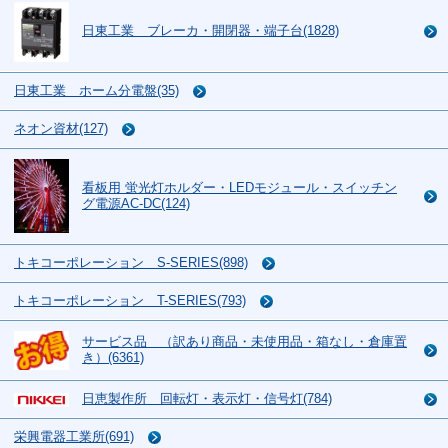
日東工業 ブレーカ・開閉器・端子台(1828)
日東工業 ホーム分電盤(35)
ネオン資材(127)
看板用 蛍光灯ホルダー・LEDモジュール・スイッチン
グ電源AC-DC(124)
トキコーポレーション S-SERIES(898)
トキコーポレーション T-SERIES(793)
サービス品 （訳あり商品・未使用品・箱なし・倉庫置
き）(6361)
日恵製作所 回転灯・表示灯・信号灯(784)
栄興電器工業所(691)