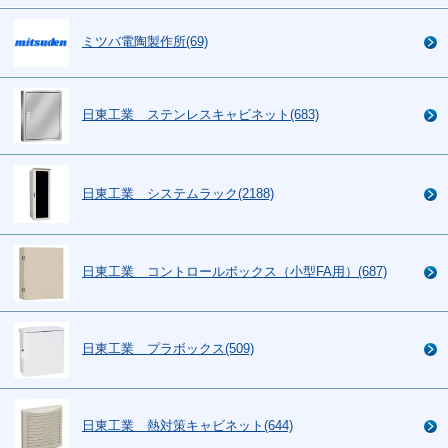
ミツバ電陶製作所(69)
日東工業 ステンレスキャビネット(683)
日東工業 システムラック(2188)
日東工業 コントロールボックス（小型FA用）(687)
日東工業 プラボックス(509)
日東工業 熱対策キャビネット(644)