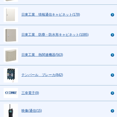
日東工業 情報通信キャビネット(178)
日東工業 防塵・防水形キャビネット(1085)
日東工業 熱関連機器(563)
テンパール ブレーカ(842)
三幸電子(9)
映像/通信(15)