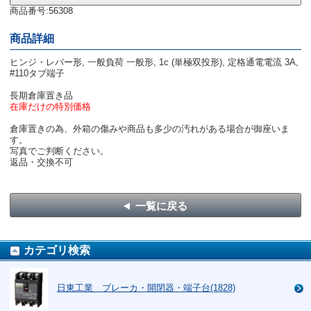
商品番号:56308
商品詳細
ヒンジ・レバー形, 一般負荷 一般形, 1c (単極双投形), 定格通電電流 3A,
#110タブ端子
長期倉庫置き品
在庫だけの特別価格
倉庫置きの為、外箱の傷みや商品も多少の汚れがある場合が御座いま
す。
写真でご判断ください。
返品・交換不可
一覧に戻る
カテゴリ検索
日東工業 ブレーカ・開閉器・端子台(1828)