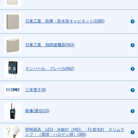
日東工業 防塵・防水形キャビネット(1085)
日東工業 熱関連機器(563)
テンパール ブレーカ(842)
三幸電子(9)
映像/通信(15)
照明器具 LED・水銀灯（HID）・FL蛍光灯 スリムラ
ンプ・（電球・ハロゲン球）(306)