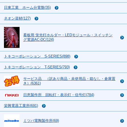
日東工業 ホーム分電盤(35)
ネオン資材(127)
看板用 蛍光灯ホルダー・LEDモジュール・スイッチン
グ電源AC-DC(124)
トキコーポレーション S-SERIES(898)
トキコーポレーション T-SERIES(793)
サービス品 （訳あり商品・未使用品・箱なし・倉庫置
き）(6361)
日恵製作所 回転灯・表示灯・信号灯(784)
栄興電器工業所(691)
ミツバ電陶製作所(69)