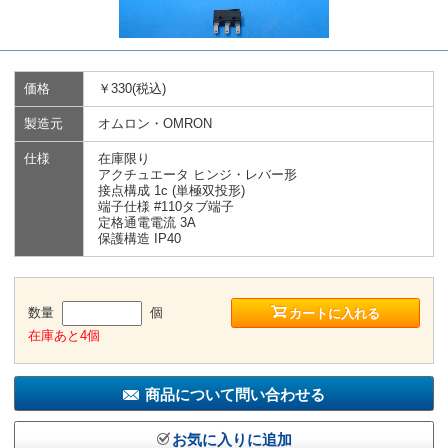
価格
￥330(税込)
製造元
オムロン・OMRON
仕様
在庫限り
アクチュエータ ヒンジ・レバー形
接点構成 1c (単極双投形)
端子仕様 #110タブ端子
定格通電電流 3A
保護構造 IP40
数量
個
カートに入れる
在庫あと4個
商品について問い合わせる
お気に入りに追加