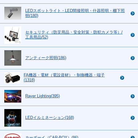
LEDスポットライト・LED間接照明・什器照明・棚下照
明(180)
セキュリティ（防災用品・安全対策・防犯カメラ等）/
工具用品(52)
アンティーク照明(186)
FA機器・電材（電設資材）・制御機器・端子
(1318)
Rayer Lighting(395)
LEDイルミネーション(168)
カーボーイ（CAR-BOY）(86)