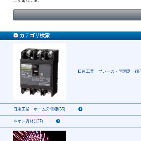
二次電流：5A
カテゴリ検索
日東工業 ブレーカ・開閉器・端子台
日東工業 ホーム分電盤(35)
ネオン資材(127)