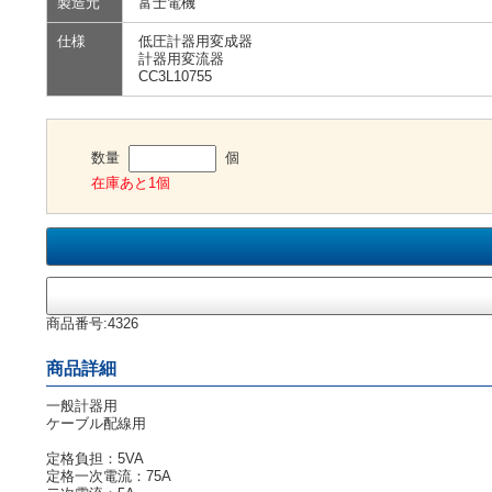
製造元
富士電機
仕様
低圧計器用変成器
計器用変流器
CC3L10755
数量
個
在庫あと1個
商品番号:4326
商品詳細
一般計器用
ケーブル配線用
定格負担：5VA
定格一次電流：75A