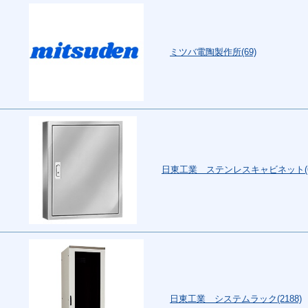
ミツバ電陶製作所(69)
日東工業 ステンレスキャビネット(6
日東工業 システムラック(2188)