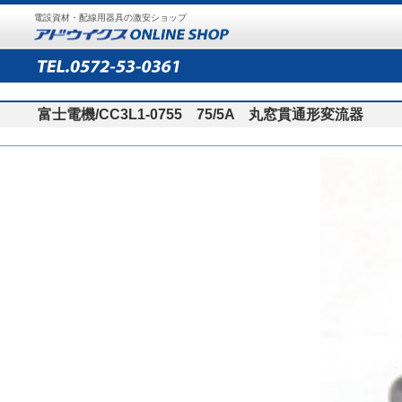
電設資材・配線用器具の激安ショップ
富士電機/CC3L1-0755 75/5A 丸窓貫通形変流器