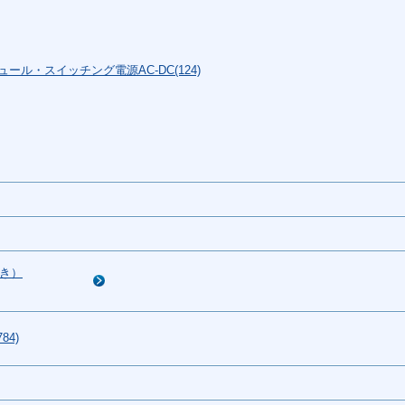
ール・スイッチング電源AC-DC(124)
き）
4)