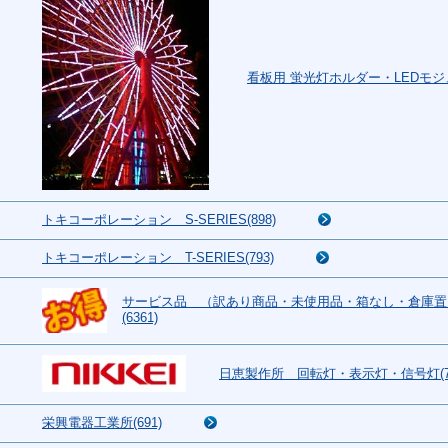
看板用 蛍光灯ホルダー・LEDモジュ
トキコーポレーション S-SERIES(898)
トキコーポレーション T-SERIES(793)
サービス品 （訳あり商品・未使用品・箱なし・倉庫置
(6361)
日恵製作所 回転灯・表示灯・信号灯(78
栄興電器工業所(691)