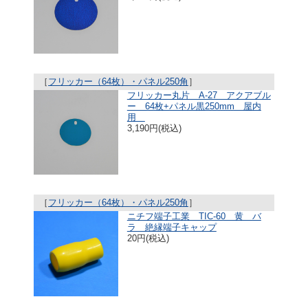
［
フリッカー（64枚）・パネル250角
］
フリッカー丸片 A-27 アクアブル
ー 64枚+パネル黒250mm 屋内
用
3,190円(税込)
［
フリッカー（64枚）・パネル250角
］
ニチフ端子工業 TIC-60 黄 バ
ラ 絶縁端子キャップ
20円(税込)