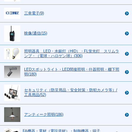
三幸電子(9)
映像/通信(15)
照明器具 LED・水銀灯（HID）・FL蛍光灯 スリムラ
ンプ・（電球・ハロゲン球）(306)
LEDスポットライト・LED間接照明・什器照明・棚下照
明(180)
セキュリティ（防災用品・安全対策・防犯カメラ等）/
工具用品(52)
アンティーク照明(186)
FA機器・電材（電設資材）・制御機器・端子