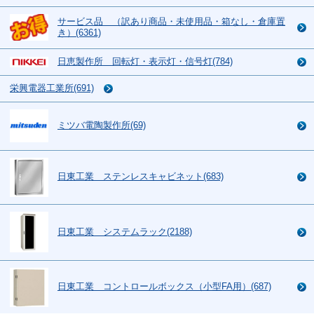
サービス品 （訳あり商品・未使用品・箱なし・倉庫置
き）(6361)
日恵製作所 回転灯・表示灯・信号灯(784)
栄興電器工業所(691)
ミツバ電陶製作所(69)
日東工業 ステンレスキャビネット(683)
日東工業 システムラック(2188)
日東工業 コントロールボックス（小型FA用）(687)