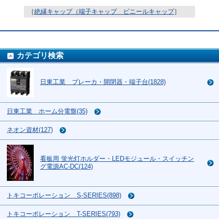
［
絶縁キャップ（端子キャップ ビニールキャップ
］
カテゴリ検索
日東工業 ブレーカ・開閉器・端子台(1828)
日東工業 ホーム分電盤(35)
ネオン資材(127)
看板用 蛍光灯ホルダー・LEDモジュール・スイッチン
グ電源AC-DC(124)
トキコーポレーション S-SERIES(898)
トキコーポレーション T-SERIES(793)