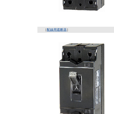
［
配線用遮断器
］