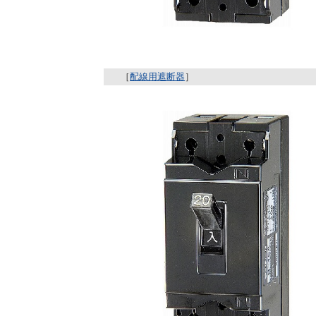
［
配線用遮断器
］