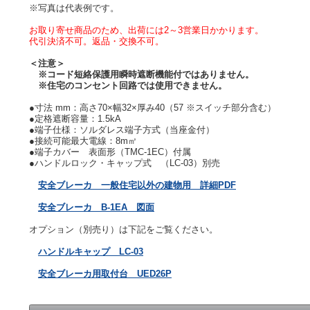
※写真は代表例です。
お取り寄せ商品のため、出荷には2～3営業日かかります。
代引決済不可。返品・交換不可。
＜注意＞
※コード短絡保護用瞬時遮断機能付ではありません。
※住宅のコンセント回路では使用できません。
●寸法 mm：高さ70×幅32×厚み40（57 ※スイッチ部分含む）
●定格遮断容量：1.5kA
●端子仕様：ソルダレス端子方式（当座金付）
●接続可能最大電線：8m㎡
●端子カバー 表面形（TMC-1EC）付属
●ハンドルロック・キャップ式 （LC-03）別売
安全ブレーカ 一般住宅以外の建物用 詳細PDF
安全ブレーカ B-1EA 図面
オプション（別売り）は下記をご覧ください。
ハンドルキャップ LC-03
安全ブレーカ用取付台 UED26P