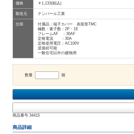
価格
￥1,133(税込)
製造元
テンパール工業
仕様
付属品：端子カバー 表面形TMC
極数・素子数：2P・1E
フレームAF ：30AF
定格電流 ：30A
定格使用電圧：AC100V
逆接続可能
一般住宅以外の建物用
数量
個
商品番号:34415
商品詳細