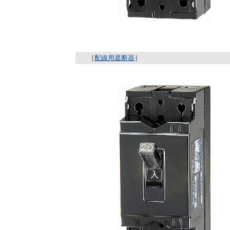
［
配線用遮断器
］