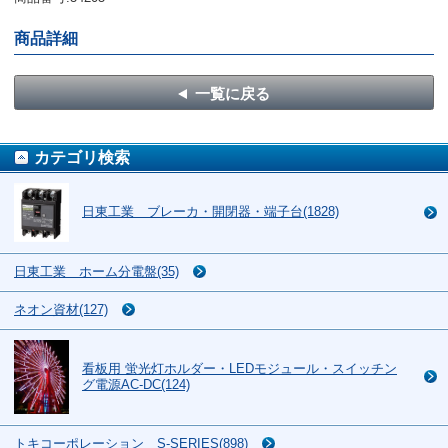
商品詳細
一覧に戻る
カテゴリ検索
日東工業 ブレーカ・開閉器・端子台(1828)
日東工業 ホーム分電盤(35)
ネオン資材(127)
看板用 蛍光灯ホルダー・LEDモジュール・スイッチン
グ電源AC-DC(124)
トキコーポレーション S-SERIES(898)