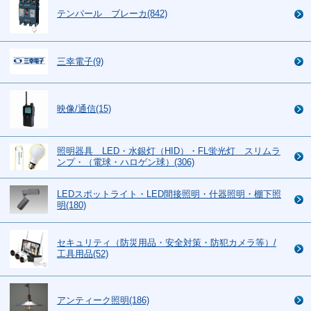
テンパール ブレーカ(842)
三幸電子(9)
映像/通信(15)
照明器具 LED・水銀灯（HID）・FL蛍光灯 スリムラ
ンプ・（電球・ハロゲン球）(306)
LEDスポットライト・LED間接照明・什器照明・棚下照
明(180)
セキュリティ（防災用品・安全対策・防犯カメラ等）/
工具用品(52)
アンティーク照明(186)