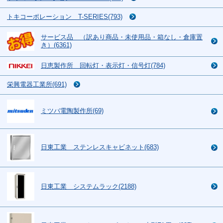
トキコーポレーション T-SERIES(793)
サービス品 （訳あり商品・未使用品・箱なし・倉庫置
き）(6361)
日恵製作所 回転灯・表示灯・信号灯(784)
栄興電器工業所(691)
ミツバ電陶製作所(69)
日東工業 ステンレスキャビネット(683)
日東工業 システムラック(2188)