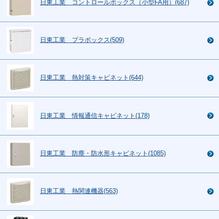
日東工業 コントロールボックス（小型FA用）(687)
日東工業 プラボックス(509)
日東工業 熱対策キャビネット(644)
日東工業 情報通信キャビネット(178)
日東工業 防塵・防水形キャビネット(1085)
日東工業 熱関連機器(563)