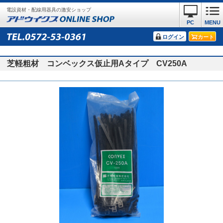
電設資材・配線用器具の激安ショップ
PC
MENU
ログイン
カート
芝軽粗材 コンベックス仮止用Aタイプ CV250A