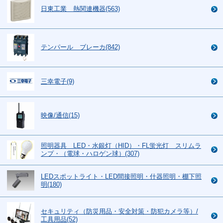
日東工業 熱関連機器(563)
テンパール ブレーカ(842)
三幸電子(9)
映像/通信(15)
照明器具 LED・水銀灯（HID）・FL蛍光灯 スリムラ
ンプ・（電球・ハロゲン球）(307)
LEDスポットライト・LED間接照明・什器照明・棚下照
明(180)
セキュリティ（防災用品・安全対策・防犯カメラ等）/
工具用品(52)