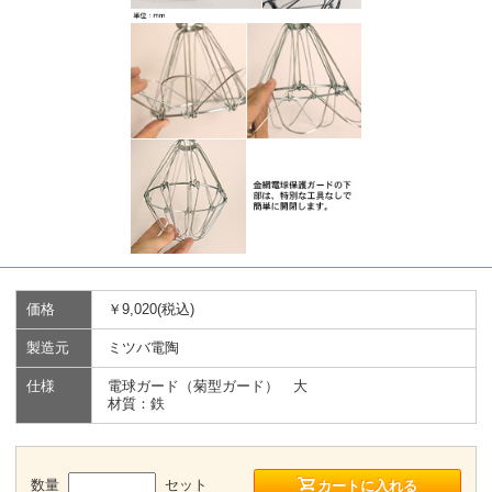
価格
￥9,020(税込)
製造元
ミツバ電陶
仕様
電球ガード（菊型ガード） 大
材質：鉄
数量
セット
カートに入れる