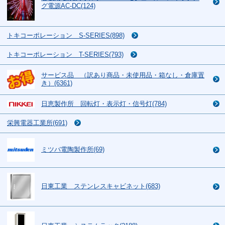
グ電源AC-DC(124)
トキコーポレーション S-SERIES(898)
トキコーポレーション T-SERIES(793)
サービス品 （訳あり商品・未使用品・箱なし・倉庫置
き）(6361)
日恵製作所 回転灯・表示灯・信号灯(784)
栄興電器工業所(691)
ミツバ電陶製作所(69)
日東工業 ステンレスキャビネット(683)