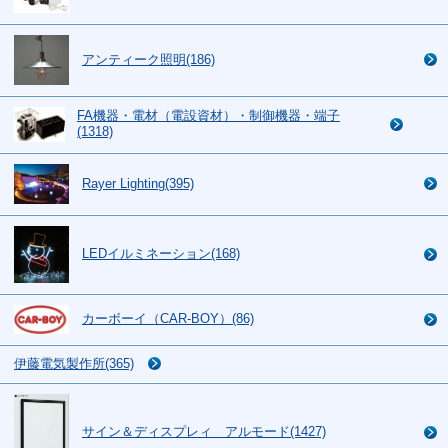
アンティーク照明(186)
FA機器・電材（電設資材）・制御機器・端子
(1318)
Rayer Lighting(395)
LEDイルミネーション(168)
カーボーイ（CAR-BOY）(86)
伊藤電気製作所(365)
サイン＆ディスプレィ アルモード(1427)