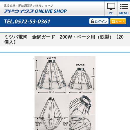
電設資材・配線用器具の激安ショップ
PC
MENU
ログイン
カート
ミツバ電陶 金網ガード 200W・ベーク用（鉄製）【20
個入】