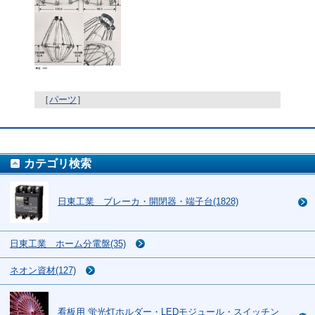
［
パーツ
］
カテゴリ検索
日東工業 ブレーカ・開閉器・端子台(1828)
日東工業 ホーム分電盤(35)
ネオン資材(127)
看板用 蛍光灯ホルダー・LEDモジュール・スイッチン