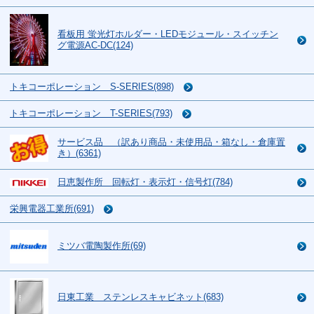
看板用 蛍光灯ホルダー・LEDモジュール・スイッチン
グ電源AC-DC(124)
トキコーポレーション S-SERIES(898)
トキコーポレーション T-SERIES(793)
サービス品 （訳あり商品・未使用品・箱なし・倉庫置
き）(6361)
日恵製作所 回転灯・表示灯・信号灯(784)
栄興電器工業所(691)
ミツバ電陶製作所(69)
日東工業 ステンレスキャビネット(683)