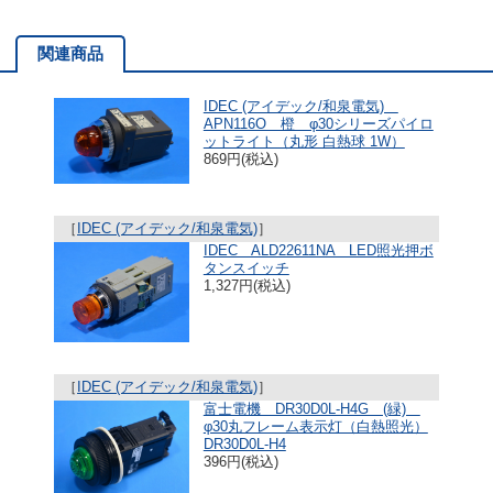
関連商品
IDEC (アイデック/和泉電気)
APN116O 橙 φ30シリーズパイロ
ットライト（丸形 白熱球 1W）
869円(税込)
［
IDEC (アイデック/和泉電気)
］
IDEC ALD22611NA LED照光押ボ
タンスイッチ
1,327円(税込)
［
IDEC (アイデック/和泉電気)
］
富士電機 DR30D0L-H4G (緑)
φ30丸フレーム表示灯（白熱照光）
DR30D0L-H4
396円(税込)