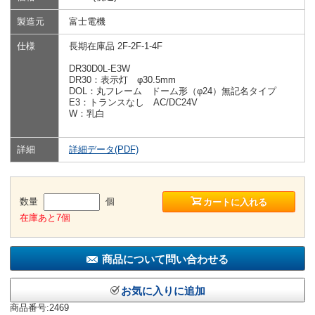
製造元
富士電機
仕様
長期在庫品 2F-2F-1-4F
DR30D0L-E3W
DR30：表示灯 φ30.5mm
DOL：丸フレーム ドーム形（φ24）無記名タイプ
E3：トランスなし AC/DC24V
W：乳白
詳細
詳細データ(PDF)
数量
個
カートに入れる
在庫あと7個
商品について問い合わせる
お気に入りに追加
商品番号:2469