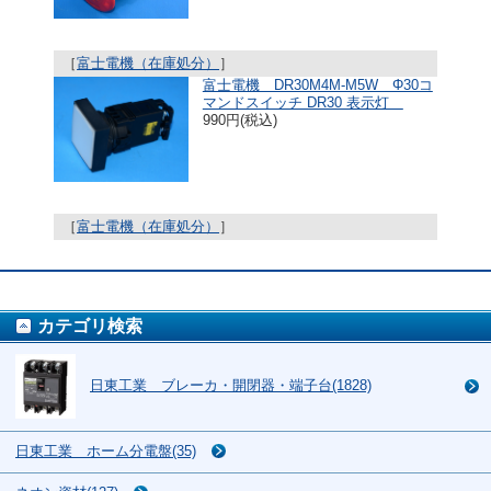
［
富士電機（在庫処分）
］
富士電機 DR30M4M-M5W Φ30コ
マンドスイッチ DR30 表示灯
990円(税込)
［
富士電機（在庫処分）
］
カテゴリ検索
日東工業 ブレーカ・開閉器・端子台(1828)
日東工業 ホーム分電盤(35)