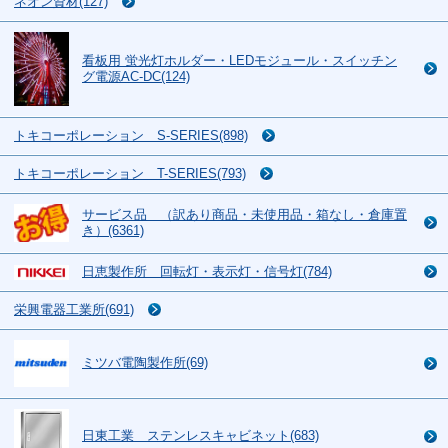
ネオン資材(127)
看板用 蛍光灯ホルダー・LEDモジュール・スイッチン
グ電源AC-DC(124)
トキコーポレーション S-SERIES(898)
トキコーポレーション T-SERIES(793)
サービス品 （訳あり商品・未使用品・箱なし・倉庫置
き）(6361)
日恵製作所 回転灯・表示灯・信号灯(784)
栄興電器工業所(691)
ミツバ電陶製作所(69)
日東工業 ステンレスキャビネット(683)