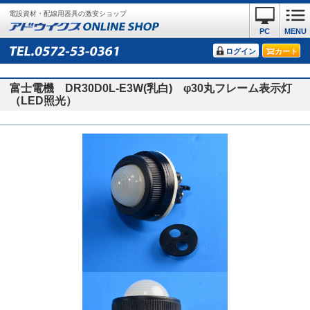
電設資材・配線用器具の激安ショップ
PC
MENU
ログイン
カート
富士電機 DR30D0L-E3W(乳白) φ30丸フレーム表示灯
（LED照光）