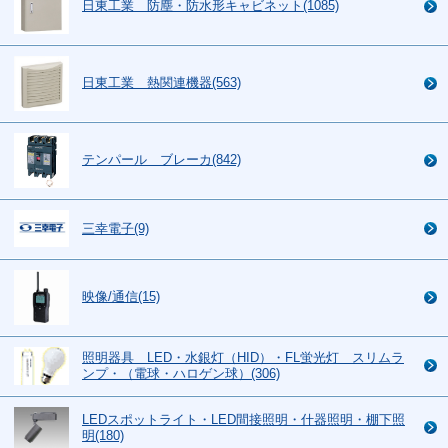
日東工業 防塵・防水形キャビネット(1085)
日東工業 熱関連機器(563)
テンパール ブレーカ(842)
三幸電子(9)
映像/通信(15)
照明器具 LED・水銀灯（HID）・FL蛍光灯 スリムラ
ンプ・（電球・ハロゲン球）(306)
LEDスポットライト・LED間接照明・什器照明・棚下照
明(180)