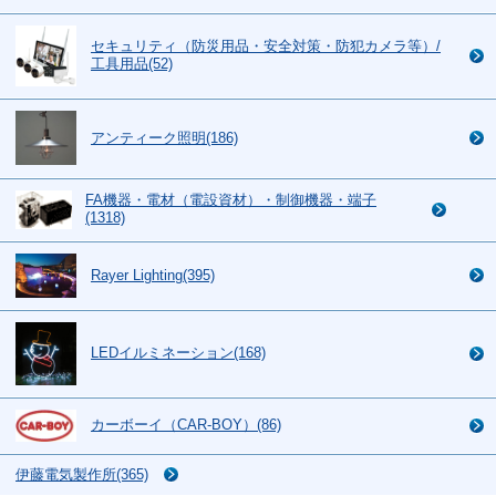
セキュリティ（防災用品・安全対策・防犯カメラ等）/
工具用品(52)
アンティーク照明(186)
FA機器・電材（電設資材）・制御機器・端子
(1318)
Rayer Lighting(395)
LEDイルミネーション(168)
カーボーイ（CAR-BOY）(86)
伊藤電気製作所(365)