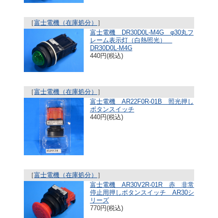
［
富士電機（在庫処分）
］
富士電機 DR30D0L-M4G φ30丸フ
レーム表示灯（白熱照光）
DR30D0L-M4G
440円(税込)
［
富士電機（在庫処分）
］
富士電機 AR22F0R-01B 照光押し
ボタンスイッチ
440円(税込)
［
富士電機（在庫処分）
］
富士電機 AR30V2R-01R 赤 非常
停止用押しボタンスイッチ AR30シ
リーズ
770円(税込)