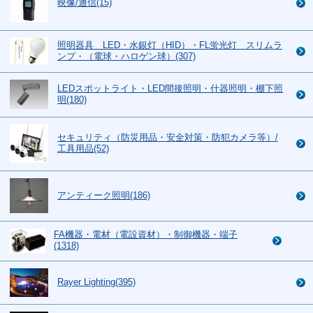
映像/通信(15)
照明器具 LED・水銀灯（HID）・FL蛍光灯 スリムラ
ンプ・（電球・ハロゲン球）(307)
LEDスポットライト・LED間接照明・什器照明・棚下照
明(180)
セキュリティ（防災用品・安全対策・防犯カメラ等）/
工具用品(52)
アンティーク照明(186)
FA機器・電材（電設資材）・制御機器・端子
(1318)
Rayer Lighting(395)