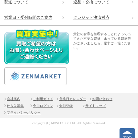
配送について
返品・交換について
営業日・受付時間のご案内
クレジット決済対応
貴社の倉庫を整理することによって出
てきた不要な資材、余っている資材等
がございましたら、是非ご一報くださ
い。
会社案内
ご利用ガイド
営業日カレンダー
お問い合わせ
仕入先募集
会員ログイン
会員登録
サイトマップ
プライバシーポリシー
copyright (C) ADWECS Co.Ltd., All Rights Reserved.