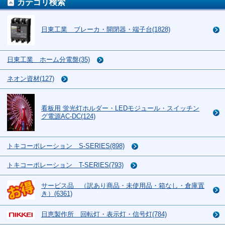
カテゴリ検索
日東工業 ブレーカ・開閉器・端子台(1828)
日東工業 ホーム分電盤(35)
ネオン資材(127)
看板用 蛍光灯ホルダー・LEDモジュール・スイッチン
グ電源AC-DC(124)
トキコーポレーション S-SERIES(898)
トキコーポレーション T-SERIES(793)
サービス品 （訳あり商品・未使用品・箱なし・倉庫置
き）(6361)
日恵製作所 回転灯・表示灯・信号灯(784)