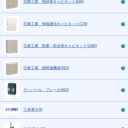
日東工業 熱対策キャビネット(644)
日東工業 情報通信キャビネット(178)
日東工業 防塵・防水形キャビネット(1085)
日東工業 熱関連機器(563)
テンパール ブレーカ(842)
三幸電子(9)