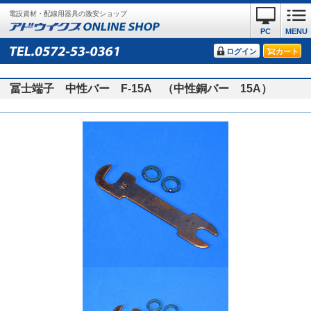
電設資材・配線用器具の激安ショップ
PC
MENU
ログイン
カート
冨士端子 中性バー F-15A （中性銅バー 15A）