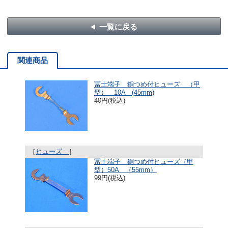
一覧に戻る
関連商品
冨士端子 銅つめ付ヒューズ （甲
型） 10A (45mm)
40円(税込)
［
ヒューズ
］
冨士端子 銅つめ付ヒューズ（甲
型）50A （55mm）
99円(税込)