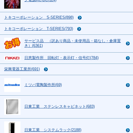
トキコーポレーション S-SERIES(898)
トキコーポレーション T-SERIES(793)
サービス品 （訳あり商品・未使用品・箱なし・倉庫置
き）(6361)
日恵製作所 回転灯・表示灯・信号灯(784)
栄興電器工業所(691)
ミツバ電陶製作所(69)
日東工業 ステンレスキャビネット(683)
日東工業 システムラック(2188)