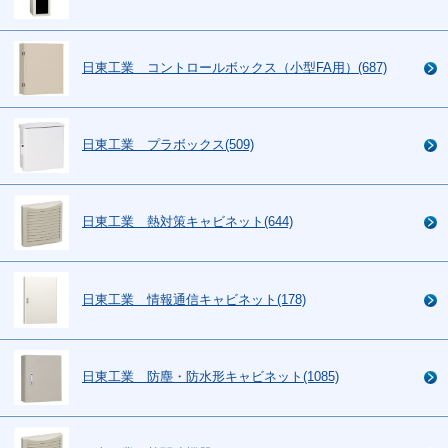
日東工業 コントロールボックス（小型FA用）(687)
日東工業 プラボックス(509)
日東工業 熱対策キャビネット(644)
日東工業 情報通信キャビネット(178)
日東工業 防塵・防水形キャビネット(1085)