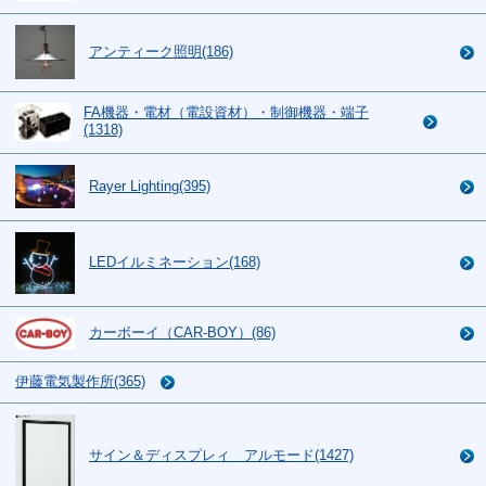
アンティーク照明(186)
FA機器・電材（電設資材）・制御機器・端子
(1318)
Rayer Lighting(395)
LEDイルミネーション(168)
カーボーイ（CAR-BOY）(86)
伊藤電気製作所(365)
サイン＆ディスプレィ アルモード(1427)