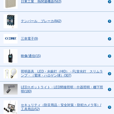
日東工業 熱関連機器(563)
テンパール ブレーカ(842)
三幸電子(9)
映像/通信(15)
照明器具 LED・水銀灯（HID）・FL蛍光灯 スリムラ
ンプ・（電球・ハロゲン球）(307)
LEDスポットライト・LED間接照明・什器照明・棚下照
明(180)
セキュリティ（防災用品・安全対策・防犯カメラ等）/
工具用品(52)