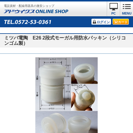
電設資材・配線用器具の激安ショップ
PC
MENU
ログイン
カート
ミツバ電陶 E26 2段式モーガル用防水パッキン（シリコ
ンゴム製）