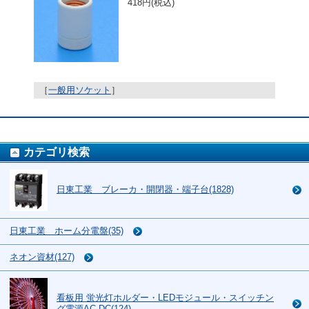
418円(税込)
［
一般用ソケット
］
カテゴリ検索
日東工業 ブレーカ・開閉器・端子台(1828)
日東工業 ホーム分電盤(35)
ネオン資材(127)
看板用 蛍光灯ホルダー・LEDモジュール・スイッチン
グ電源AC-DC(124)